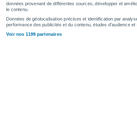
données provenant de différentes sources, développer et amélior
17
-
37
km/h
9
-
20
km/h
15
20
-
43
km/h
le contenu.
Données de géolocalisation précises et identification par analys
performance des publicités et du contenu, études d’audience e
Météo Lärz aujourd´hui
, 6 août
Voir nos 1199 partenaires
Éclaircies
24°
17:00
T. ressentie
25°
Éclaircies
23°
18:00
T. ressentie
25°
Éclaircies
23°
19:00
T. ressentie
25°
Ciel variable
22°
20:00
T. ressentie
22°
Éclaircies
20°
21:00
T. ressentie
20°