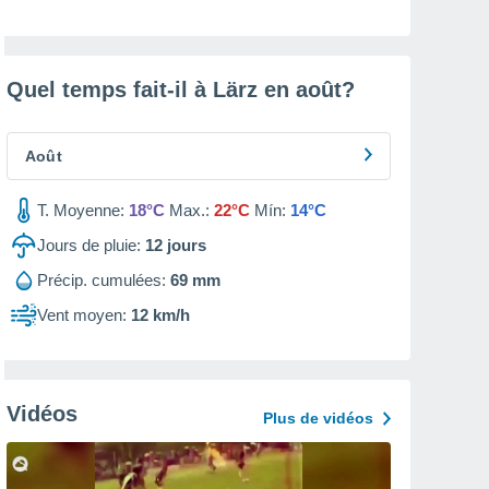
Quel temps fait-il à Lärz en
août
?
Août
T. Moyenne:
18°C
Max.:
22°C
Mín:
14°C
Jours de pluie:
12
jours
Précip. cumulées:
69 mm
Vent moyen:
12 km/h
Vidéos
Plus de vidéos