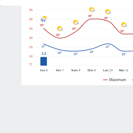
40
35
30°
29°
30
25°
25
23°
22°
20°
20
17°
15
17°
14°
14°
1.2
13°
13°
10
°C
Jeu
6
Ven
7
Sam
8
Dim
9
Lun
10
Mar
11
Maximum