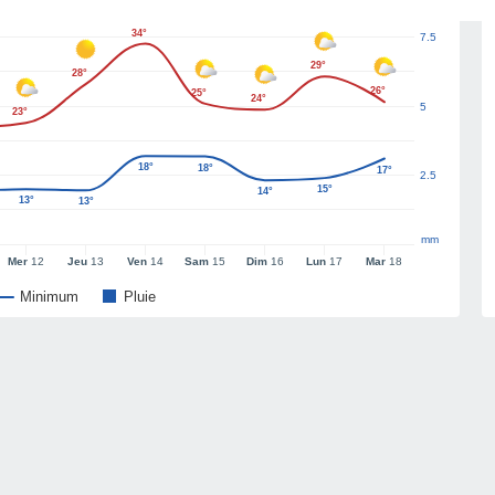
34°
7.5
29°
28°
26°
25°
24°
5
23°
18°
18°
17°
2.5
15°
14°
13°
13°
mm
Mer
12
Jeu
13
Ven
14
Sam
15
Dim
16
Lun
17
Mar
18
Minimum
Pluie