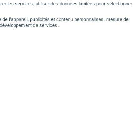
er les services, utiliser des données limitées pour sélectionner
-
34
km/h
22
-
52
km/h
15
-
33
km/h
7
-
23
km/h
e de l’appareil, publicités et contenu personnalisés, mesure de
t développement de services.
Ouest
2 Faible
20
-
41 km/h
FPS:
non
Ouest
1 Faible
20
-
41 km/h
FPS:
non
Ouest
0 Faible
16
-
40 km/h
FPS:
non
Nord-ouest
0 Faible
14
-
30 km/h
FPS:
non
Nord-ouest
0 Faible
14
-
29 km/h
FPS:
non