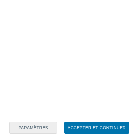
Calendrier lunaire
Lun
Mar
Mer
Jeu
Ven
Sam
Dim
6
7
8
9
10
11
12
13
14
15
16
17
18
19
10
PARAMÈTRES
ACCEPTER ET CONTINUER