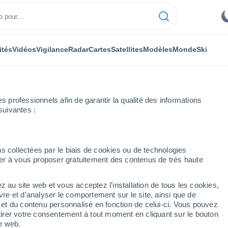
ités
Vidéos
Vigilance
Radar
Cartes
Satellites
Modèles
Monde
Ski
professionnels afin de garantir la qualité des informations
suivantes :
entale
Lärz
s collectées par le biais de cookies ou de technologies
nuer à vous proposer gratuitement des contenus de très haute
z au site web et vous acceptez l'installation de tous les cookies,
...
vre et d'analyser le comportement sur le site, ainsi que de
é et du contenu personnalisé en fonction de celui-ci. Vous pouvez
Heure par heure
tirer votre consentement à tout moment en cliquant sur le bouton
Ciel dégagé dans les prochaines
te web.
heures