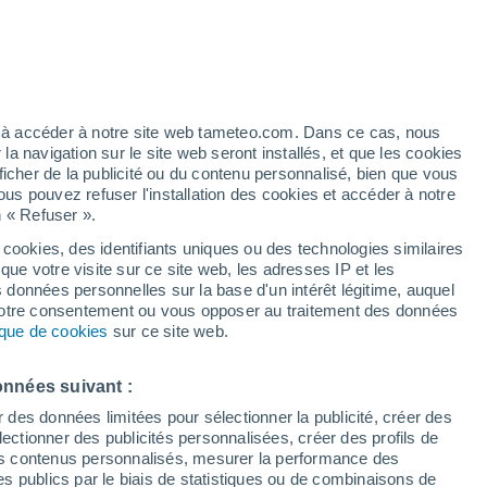
artier
6%
ez à accéder à notre site web tameteo.com. Dans ce cas, nous
 navigation sur le site web seront installés, et que les cookies
ficher de la publicité ou du contenu personnalisé, bien que vous
ous pouvez refuser l'installation des cookies et accéder à notre
des températures
Radar de pluie
Satellites
Modèles
n « Refuser ».
 cookies, des identifiants uniques ou des technologies similaires
que votre visite sur ce site web, les adresses IP et les
s données personnelles sur la base d'un intérêt légitime, auquel
imanche
Lundi
Mardi
Mercredi
 votre consentement ou vous opposer au traitement des données
9 Août
10 Août
11 Août
12 Août
tique de cookies
sur ce site web.
onnées suivant :
r des données limitées pour sélectionner la publicité, créer des
sélectionner des publicités personnalisées, créer des profils de
30°
/
14°
29°
/
17°
22°
/
13°
23°
/
13°
 des contenus personnalisés, mesurer la performance des
s publics par le biais de statistiques ou de combinaisons de