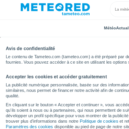
Météo
Actual
Avis de confidentialité
Le contenu de Tameteo.com (tameteo.com) a été préparé par des 
fournies. Vous pouvez accéder à ce site en utilisant les options 
Accepter les cookies et accéder gratuitement
Accueil
Allemagne
Mecklembourg-Poméranie-Occid
La publicité numérique personnalisée, basée sur des information
similaires, nous permet de financer notre activité afin de conti
Météo Lärz
qualité.
En cliquant sur le bouton « Accepter et continuer », vous accéde
22:46
Jeudi
qu'ils soient à nous ou à partenaires, qui nous permettent de sui
développer un profil spécifique pour vous montrer de la publicit
trouver plus d'informations dans notre
Politique de cookies
et re
Ciel dégagé
Paramètres des cookies
disponible au pied de page de notre si