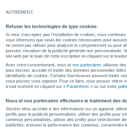
18°
AUTREMENT,
Dernier Qu
Refuser les technologies de type cookies
Éclairée:
4
Sensation de 18°
Si vous n'acceptez pas l'installation de cookies, vous continu
vous informons que seuls les cookies nécessaires pour assurer la
ne seront pas utilisés pour analyser le comportement ou pour af
puissiez visualiser de la publicité générale non personnalisée. V
Météo 1 - 7 jours
Heure par heure
Actualité
Carte 
site web par le biais de cette inscription en cliquant sur le bouto
Avec votre consentement, nous et
nos partenaires
utilisons des
pour stocker, accéder et traiter des données personnelles telles 
identifiants de cookies. Certains fournisseurs peuvent traiter vo
Demain
Samedi
D
Aujourd´hui
vous pouvez vous opposer. Pour ce faire, vous pouvez retirer
7 Août
8 Août
6 Août
à tout moment en cliquant sur «
Paramètres
» ou sur notre
poli
Nous et nos partenaires effectuons le traitement des d
60%
Stocker et/ou accéder à des informations sur un appareil, utilise
1.2 mm
profils pour la publicité personnalisée, utiliser des profils pour 
20°
/
14°
23°
/
13°
25°
/
17°
contenus personnalisés, utiliser des profils pour sélectionner
publicités, mesurer la performance des contenus, comprendre le