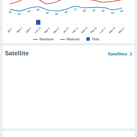
pour
 le
17°
16°
15°
15°
15°
14°
ement
14°
13°
13°
12°
12°
10°
10°
afficher
licité ou
15
10
16
17
12
14
18
19
11
13
8
9
7
enu
Sam
Dim
Ven
Sam
Lun
Mar
Dim
Lun
Mer
Ven
Mar
Mer
Jeu
lisé,
Maximum
Minimum
Pluie
e vous
Satellite
r de la
Satellites
 non
lisée.
uvez
ation des
et
à notre
 par le
 cette
ion en
sur le
«
».