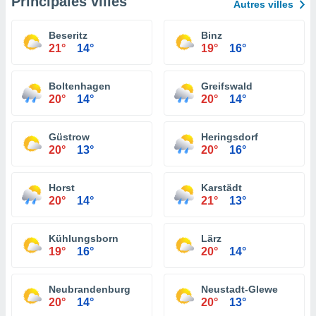
Principales villes
Autres villes
Beseritz
Binz
21°
14°
19°
16°
Boltenhagen
Greifswald
20°
14°
20°
14°
Güstrow
Heringsdorf
20°
13°
20°
16°
Horst
Karstädt
20°
14°
21°
13°
Kühlungsborn
Lärz
19°
16°
20°
14°
Neubrandenburg
Neustadt-Glewe
20°
14°
20°
13°