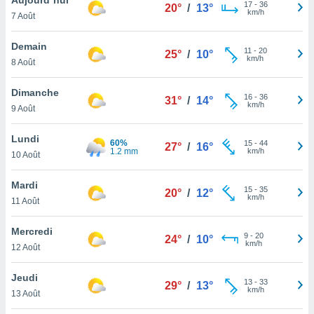
n «
17
-
36
20°
/
13°
km/h
7 Août
 et
r »,
cédez au
Demain
11
-
20
25°
/
10°
 et vous
km/h
8 Août
z
ation de
Dimanche
16
-
36
31°
/
14°
km/h
9 Août
qu'ils
 nous ou
aires,
Lundi
60%
15
-
44
27°
/
16°
1.2 mm
km/h
10 Août
nt de
t
Mardi
15
-
35
er le
20°
/
12°
km/h
11 Août
ement
te, ainsi
Mercredi
9
-
20
24°
/
10°
km/h
per un
12 Août
écifique
us
Jeudi
13
-
33
de la
29°
/
13°
km/h
13 Août
 et du