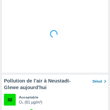
tre
ement,
enaires
s des
 des
nts
 ou des
gies
es pour
 accéder
r des
lles
ue votre
r ce site
Pollution de l'air à Neustadt-
Détail
 IP et
Glewe aujourd'hui
ifiants
es.
Acceptable
32
O₃ (81 µg/m³)
eurs
traiter