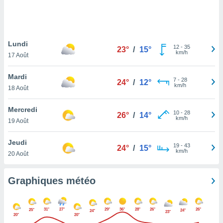
logies
e
s
Lundi
tez pas
12
-
35
23°
/
15°
km/h
ation de
17 Août
, vous
z à
Mardi
7
-
28
24°
/
12°
à notre
km/h
18 Août
.com.
Mercredi
 cas,
10
-
28
26°
/
14°
km/h
us
19 Août
ns que
s
Jeudi
19
-
43
24°
/
15°
km/h
20 Août
ires
urer la
on sur le
Graphiques météo
 seront
, et que
ies ne
31°
27°
29°
36°
28°
26°
26°
25°
24°
24°
23°
as
20°
20°