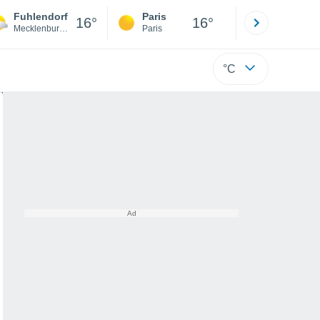
Fuhlendorf
Paris
Montpelli
16°
16°
Mecklenburg-Vorpommern
Paris
Hérault
°C