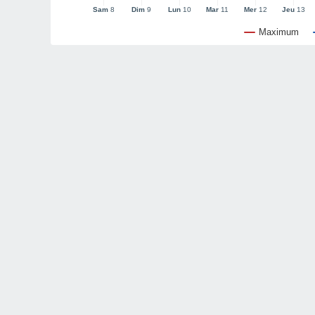
Sam
8
Dim
9
Lun
10
Mar
11
Mer
12
Jeu
13
Maximum