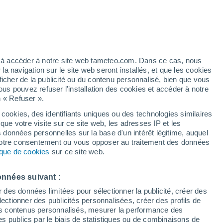
Ciel nuageux dans les
prochaines heures
ez à accéder à notre site web tameteo.com. Dans ce cas, nous
 navigation sur le site web seront installés, et que les cookies
/h
ficher de la publicité ou du contenu personnalisé, bien que vous
ous pouvez refuser l'installation des cookies et accéder à notre
n « Refuser ».
 cookies, des identifiants uniques ou des technologies similaires
de
que votre visite sur ce site web, les adresses IP et les
s données personnelles sur la base d'un intérêt légitime, auquel
 votre consentement ou vous opposer au traitement des données
 de couverture nuageuse
Radar de pluie
Satellites
Modèles
tique de cookies
sur ce site web.
onnées suivant :
Mardi
Mercredi
Jeudi
Vendredi
r des données limitées pour sélectionner la publicité, créer des
11 Août
12 Août
13 Août
14 Août
sélectionner des publicités personnalisées, créer des profils de
 des contenus personnalisés, mesurer la performance des
s publics par le biais de statistiques ou de combinaisons de