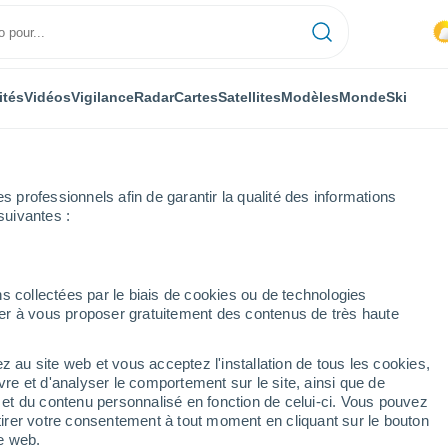
ités
Vidéos
Vigilance
Radar
Cartes
Satellites
Modèles
Monde
Ski
professionnels afin de garantir la qualité des informations
suivantes :
entale
Fuhlendorf
s collectées par le biais de cookies ou de technologies
nuer à vous proposer gratuitement des contenus de très haute
cklembourg-Poméranie-
z au site web et vous acceptez l'installation de tous les cookies,
vre et d'analyser le comportement sur le site, ainsi que de
é et du contenu personnalisé en fonction de celui-ci. Vous pouvez
...
tirer votre consentement à tout moment en cliquant sur le bouton
te web.
Heure par heure