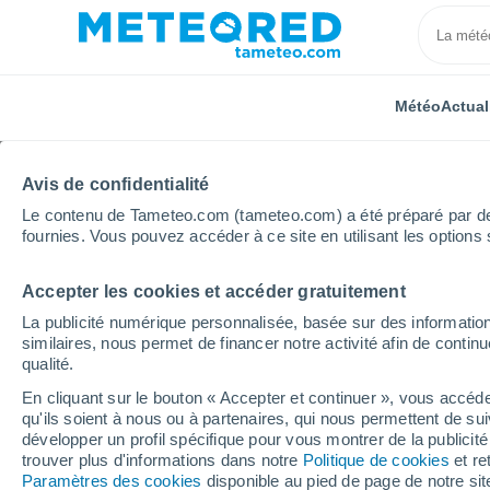
Météo
Actual
Avis de confidentialité
Le contenu de Tameteo.com (tameteo.com) a été préparé par des 
fournies. Vous pouvez accéder à ce site en utilisant les options 
Accepter les cookies et accéder gratuitement
Accueil
Allemagne
Mecklembourg-Poméranie-Occid
La publicité numérique personnalisée, basée sur des information
similaires, nous permet de financer notre activité afin de conti
Météo Fuhlendorf (Me
qualité.
Occidentale)
En cliquant sur le bouton « Accepter et continuer », vous accéde
qu'ils soient à nous ou à partenaires, qui nous permettent de sui
développer un profil spécifique pour vous montrer de la publicit
05:47
Samedi
trouver plus d'informations dans notre
Politique de cookies
et re
Paramètres des cookies
disponible au pied de page de notre si