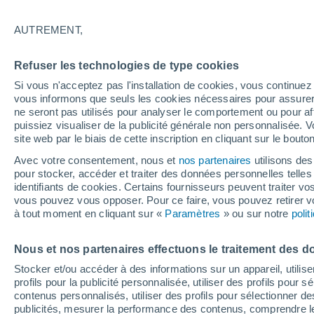
Éclaircies
AUTREMENT,
16°
Refuser les technologies de type cookies
Si vous n'acceptez pas l'installation de cookies, vous continu
Ouest
vous informons que seuls les cookies nécessaires pour assurer la
Sensation de 16°
10
-
22 km
ne seront pas utilisés pour analyser le comportement ou pour af
puissiez visualiser de la publicité générale non personnalisée. V
site web par le biais de cette inscription en cliquant sur le bouto
Actualité
Avec votre consentement, nous et
nos partenaires
utilisons des
Le réchauffement climatique modifie le goût 
pour stocker, accéder et traiter des données personnelles telles 
nos aliments
identifiants de cookies. Certains fournisseurs peuvent traiter vo
vous pouvez vous opposer. Pour ce faire, vous pouvez retirer
Météo 1 - 7 jours
Heure par heure
Actualité
Carte
à tout moment en cliquant sur «
Paramètres
» ou sur notre
poli
Nous et nos partenaires effectuons le traitement des d
Demain
Lundi
Aujourd´hui
Stocker et/ou accéder à des informations sur un appareil, utilise
9 Août
10 Août
8 Août
profils pour la publicité personnalisée, utiliser des profils pour 
contenus personnalisés, utiliser des profils pour sélectionner
publicités, mesurer la performance des contenus, comprendre le