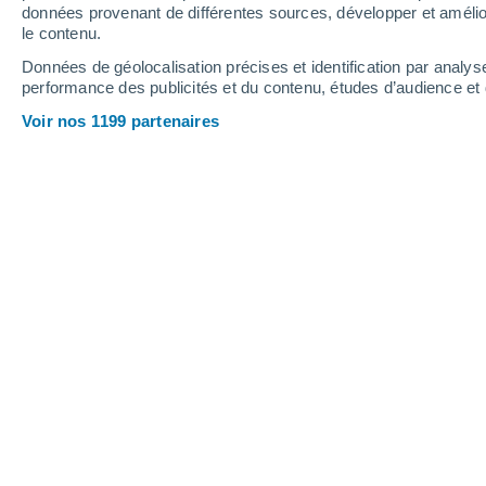
données provenant de différentes sources, développer et amélior
80%
le contenu.
4 mm
Données de géolocalisation précises et identification par analys
27°
/
14°
22°
/
16°
20°
/
9°
performance des publicités et du contenu, études d’audience e
Voir nos 1199 partenaires
18
-
31
km/h
28
-
52
km/h
28
14
-
31
km/h
Météo Fuhlendorf aujourd´hui
, 8 août
Éclaircies
16°
06:00
T. ressentie
16°
Éclaircies
17°
07:00
T. ressentie
17°
Éclaircies
17°
08:00
T. ressentie
17°
Ciel variable