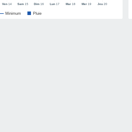
Ven
14
Sam
15
Dim
16
Lun
17
Mar
18
Mer
19
Jeu
20
Minimum
Pluie