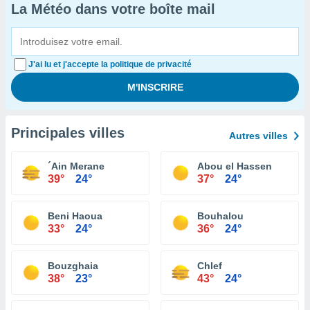
La Météo dans votre boîte mail
J'ai lu et j'accepte la politique de privacité
Principales villes
Autres villes
´Ain Merane
Abou el Hassen
39°
24°
37°
24°
Beni Haoua
Bouhalou
33°
24°
36°
24°
Bouzghaia
Chlef
38°
23°
43°
24°