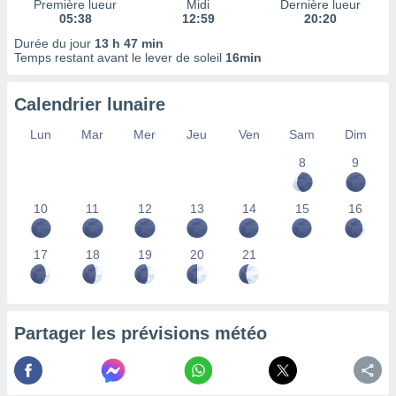
Première lueur
Midi
Dernière lueur
nées
05:38
12:59
20:20
lles sur
Durée du jour
13 h 47 min
d'un
Temps restant avant le lever de soleil
16min
égitime,
vous
vous
Calendrier lunaire
 Pour ce
ous
Lun
Mar
Mer
Jeu
Ven
Sam
Dim
etirer
8
9
ement
 opposer
10
11
12
13
14
15
16
ement
nées à
ment en
17
18
19
20
21
 sur «
res
» ou
e
que de
kies
Partager les prévisions météo
ite web.
t nos