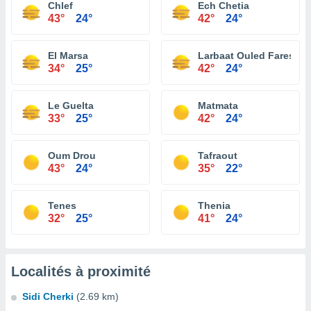
Chlef
Ech Chetia
43°
24°
42°
24°
El Marsa
Larbaat Ouled Fares
34°
25°
42°
24°
Le Guelta
Matmata
33°
25°
42°
24°
Oum Drou
Tafraout
43°
24°
35°
22°
Tenes
Thenia
32°
25°
41°
24°
Localités à proximité
Sidi Cherki
(2.69 km)