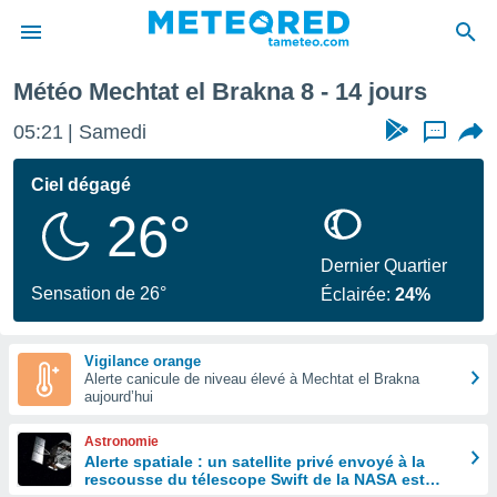
ine prochaine
Météo Mechtat el Brakna 8 - 14 jours
e
ntialité
05:21
Samedi
...
enu de
o.com
Ciel dégagé
o.com) a
26°
aré par
onnels
Dernier Quartier
arantir
Sensation de 26°
Éclairée:
24%
té des
ions
. Vous
Vigilance orange
accéder
Alerte canicule de niveau élevé à Mechtat el Brakna
e en
aujourd’hui
 les
Astronomie
s :
Alerte spatiale : un satellite privé envoyé à la
rescousse du télescope Swift de la NASA est
r les