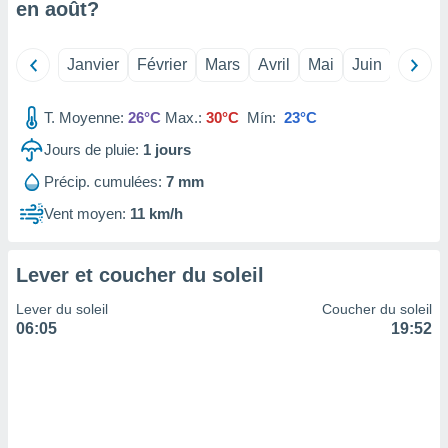
en
août
?
tre
ement,
Janvier
Février
Mars
Avril
Mai
Juin
Juillet
enaires
s des
T. Moyenne:
26°C
Max.:
30°C
Mín:
23°C
 des
nts
Jours de pluie:
1
jours
 ou des
gies
Précip. cumulées:
7 mm
es pour
 accéder
Vent moyen:
11 km/h
r des
lles
Lever et coucher du soleil
ue votre
r ce site
Lever du soleil
Coucher du soleil
06:05
19:52
 IP et
ifiants
es.
eurs
traiter