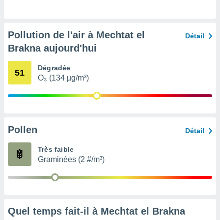
pour
 le
ement
afficher
Pollution de l'air à Mechtat el
Détail
licité ou
Brakna aujourd'hui
enu
lisé,
e vous
Dégradée
51
O₃ (134 µg/m³)
r de la
 non
lisée.
uvez
Pollen
Détail
ation des
Très faible
et
Graminées (2 #/m³)
à notre
 par le
 cette
ion en
sur le
«
Quel temps fait-il à Mechtat el Brakna
».