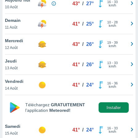
n «
16
-
33
43°
/
27°
km/h
10 Août
 et
r »,
cédez au
Demain
10
-
28
41°
/
25°
 et vous
km/h
11 Août
z
ation de
Mercredi
19
-
39
43°
/
26°
km/h
12 Août
qu'ils
 nous ou
aires,
Jeudi
13
-
33
41°
/
26°
km/h
13 Août
nt de
t
Vendredi
16
-
36
er le
41°
/
24°
km/h
14 Août
ement
te, ainsi
Téléchargez
GRATUITEMENT
per un
Installer
l’application
Meteored!
écifique
us
de la
Samedi
16
-
33
41°
/
24°
 et du
km/h
15 Août