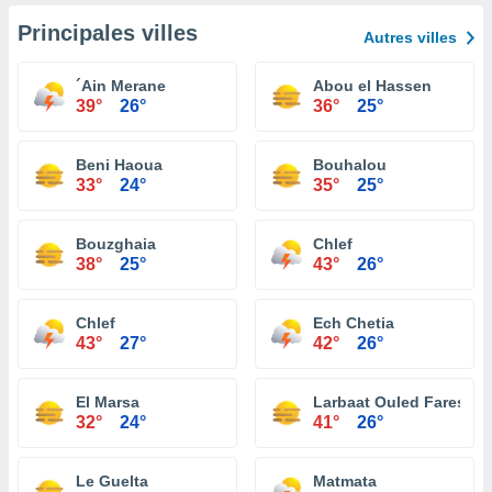
Principales villes
Autres villes
´Ain Merane
Abou el Hassen
39°
26°
36°
25°
Beni Haoua
Bouhalou
33°
24°
35°
25°
Bouzghaia
Chlef
38°
25°
43°
26°
Chlef
Ech Chetia
43°
27°
42°
26°
El Marsa
Larbaat Ouled Fares
32°
24°
41°
26°
Le Guelta
Matmata