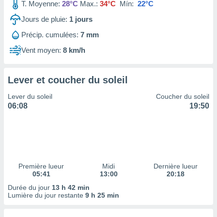
ires
T. Moyenne:
28°C
Max.:
34°C
Mín:
22°C
ons le
Jours de pluie:
1
jours
ent des
es
Précip. cumulées:
7 mm
 :
Vent moyen:
8 km/h
et/ou
 à des
ions sur
eil,
Lever et coucher du soleil
des
Lever du soleil
Coucher du soleil
limitées
06:08
19:50
nner la
, créer
ils pour
ité
lisée,
des
Première lueur
Midi
Dernière lueur
our
05:41
13:00
20:18
nner des
Durée du jour
13 h 42 min
és
Lumière du jour restante
9 h 25 min
lisées,
s profils
enus