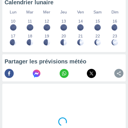
Calendrier lunaire
lisés,
des
Lun
Mar
Mer
Jeu
Ven
Sam
Dim
our
10
11
12
13
14
15
16
nner des
s
lisés,
17
18
19
20
21
22
23
la
ance des
s,
la
ance des
Partager les prévisions météo
s,
dre les
par le
ques ou
inaisons
ées
nt de
tes
,
er et
r les