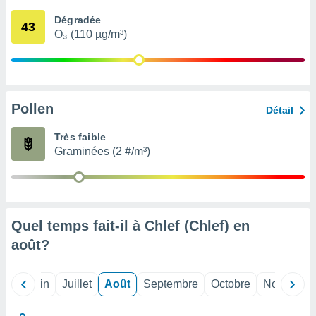
nées
Dégradée
lles sur
43
O₃ (110 µg/m³)
d'un
égitime,
vous
vous
 Pour ce
ous
Pollen
Détail
etirer
Très faible
ement
Graminées (2 #/m³)
 opposer
ement
nées à
ment en
 sur «
res
» ou
Quel temps fait-il à Chlef (Chlef) en
e
août
?
que de
kies
ite web.
Mai
Juin
Juillet
Août
Septembre
Octobre
Novembre
t nos