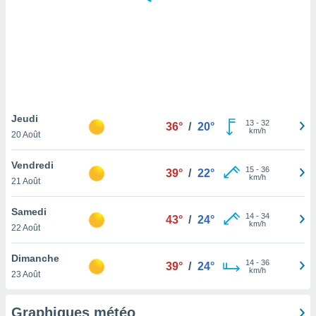
logies
e
s
tez pas
ation de
, vous
z à
à notre
Jeudi
13
-
32
36°
/
20°
km/h
20 Août
.com.
 cas,
Vendredi
15
-
36
us
39°
/
22°
km/h
21 Août
ns que
s
Samedi
14
-
34
43°
/
24°
ires
km/h
22 Août
urer la
on sur le
Dimanche
14
-
36
 seront
39°
/
24°
km/h
23 Août
, et que
ies ne
as
Graphiques météo