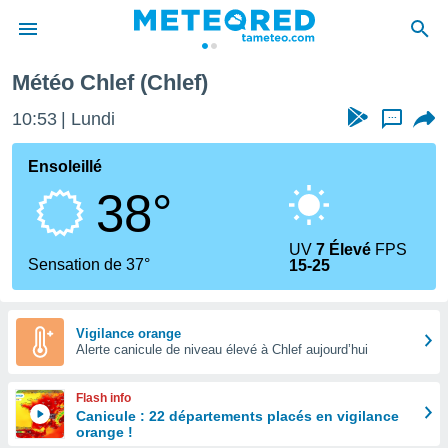
Météo Chlef (Chlef)
e
ntialité
10:53
Lundi
...
enu de
o.com
Ensoleillé
o.com) a
38°
aré par
onnels
UV
7 Élevé
FPS
arantir
Sensation de 37°
15-25
té des
ions
. Vous
accéder
Vigilance orange
e en
Alerte canicule de niveau élevé à Chlef aujourd’hui
 les
Flash info
s :
Canicule : 22 départements placés en vigilance
orange !
r les