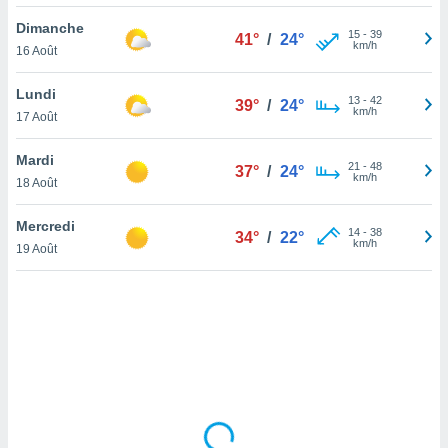
lisé en
Dimanche
 de
15
-
39
41°
/
24°
km/h
16 Août
. Vous
rouver
Lundi
13
-
42
39°
/
24°
ations
km/h
17 Août
re
que de
Mardi
kies
21
-
48
37°
/
24°
km/h
18 Août
r votre
ement à
ment en
Mercredi
14
-
38
34°
/
22°
sur le
km/h
19 Août
res des
kies
le au
page de
te web.
MENT,
 les