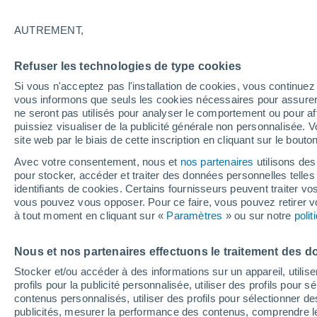
AUTREMENT,
Refuser les technologies de type cookies
30°
Si vous n'acceptez pas l'installation de cookies, vous continu
23°
vous informons que seuls les cookies nécessaires pour assurer la
El Marsa
ne seront pas utilisés pour analyser le comportement ou pour af
puissiez visualiser de la publicité générale non personnalisée. V
site web par le biais de cette inscription en cliquant sur le bouto
Bouz
Avec votre consentement, nous et
nos partenaires
utilisons des
pour stocker, accéder et traiter des données personnelles telles 
identifiants de cookies. Certains fournisseurs peuvent traiter vo
vous pouvez vous opposer. Pour ce faire, vous pouvez retirer
à tout moment en cliquant sur «
Paramètres
» ou sur notre
poli
35°
22°
40°
23°
´Ain Merane
Boka´et
Nous et nos partenaires effectuons le traitement des d
Sobha
Stocker et/ou accéder à des informations sur un appareil, utilise
profils pour la publicité personnalisée, utiliser des profils pour 
contenus personnalisés, utiliser des profils pour sélectionner
publicités, mesurer la performance des contenus, comprendre le