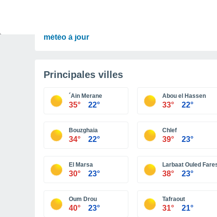
PRÉVISIONS
Orages à surveiller ce week-end et début de
semaine en France. Découvrez les prévisions
météo à jour
Principales villes
´Ain Merane
Abou el Hassen
35°
22°
33°
22°
Bouzghaia
Chlef
34°
22°
39°
23°
El Marsa
Larbaat Ouled Fare
30°
23°
38°
23°
Oum Drou
Tafraout
40°
23°
31°
21°