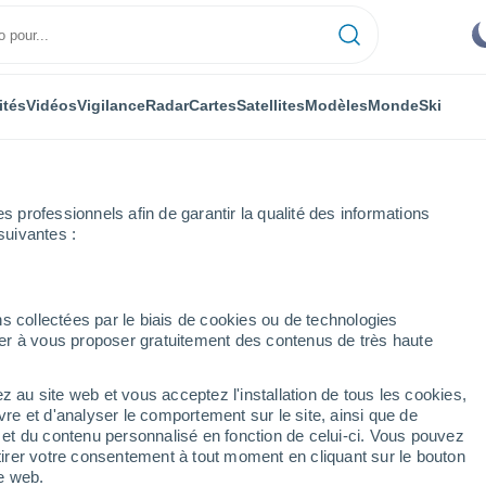
ités
Vidéos
Vigilance
Radar
Cartes
Satellites
Modèles
Monde
Ski
professionnels afin de garantir la qualité des informations
suivantes :
s collectées par le biais de cookies ou de technologies
nuer à vous proposer gratuitement des contenus de très haute
e Chlef
z au site web et vous acceptez l'installation de tous les cookies,
vre et d'analyser le comportement sur le site, ainsi que de
mbole
é et du contenu personnalisé en fonction de celui-ci. Vous pouvez
tirer votre consentement à tout moment en cliquant sur le bouton
te web.