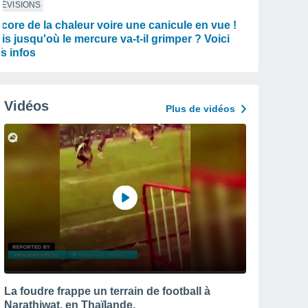
ÉVISIONS
core de la chaleur voire une canicule en vue !
is jusqu'où le mercure va-t-il grimper ? Voici
s infos
Vidéos
Plus de vidéos
La foudre frappe un terrain de football à
Narathiwat, en Thaïlande.