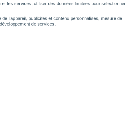
er les services, utiliser des données limitées pour sélectionner
e de l’appareil, publicités et contenu personnalisés, mesure de
t développement de services.
Leaflet
|
©
OpenStreetMap
|
ECMWF
by © Meteored