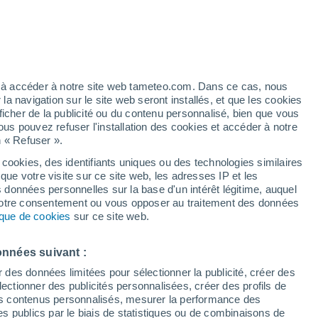
31°
29°
24°
24°
Beni Haoua
Tenes
ez à accéder à notre site web tameteo.com. Dans ce cas, nous
 navigation sur le site web seront installés, et que les cookies
ficher de la publicité ou du contenu personnalisé, bien que vous
34°
ous pouvez refuser l'installation des cookies et accéder à notre
22°
n « Refuser ».
ghaia
 cookies, des identifiants uniques ou des technologies similaires
que votre visite sur ce site web, les adresses IP et les
s données personnelles sur la base d'un intérêt légitime, auquel
 votre consentement ou vous opposer au traitement des données
tique de cookies
sur ce site web.
39°
23°
Chlef
onnées suivant :
r des données limitées pour sélectionner la publicité, créer des
sélectionner des publicités personnalisées, créer des profils de
 des contenus personnalisés, mesurer la performance des
s publics par le biais de statistiques ou de combinaisons de