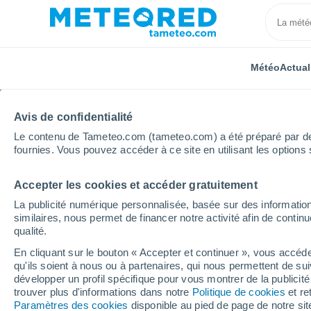
Météo
Actual
Avis de confidentialité
Le contenu de Tameteo.com (tameteo.com) a été préparé par des 
fournies. Vous pouvez accéder à ce site en utilisant les options 
Accepter les cookies et accéder gratuitement
Accueil
Algérie
Wilaya de Chlef
La publicité numérique personnalisée, basée sur des information
similaires, nous permet de financer notre activité afin de conti
Météo pour la wilaya d
qualité.
En cliquant sur le bouton « Accepter et continuer », vous accéde
qu'ils soient à nous ou à partenaires, qui nous permettent de sui
Aujourd´hui, 6 août
Toute la journée
Sy
développer un profil spécifique pour vous montrer de la publicit
trouver plus d'informations dans notre
Politique de cookies
et re
Paramètres des cookies
disponible au pied de page de notre si