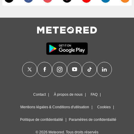
égitime,
vous
vous
 Pour ce
ous
etirer
ement
 opposer
ement
nées à
ment en
 sur «
res
» ou
e
que de
kies
Contact
À propos de nous
FAQ
ite web.
Mentions légales & Conditions d'utilisation
Cookies
t nos
ires
Politique de confidentialité
Paramètres de confidentialité
ons le
ent des
© 2026 Meteored. Tous droits réservés