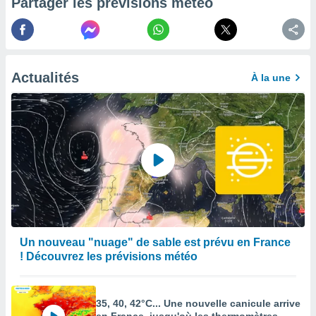
Partager les prévisions météo
afficher
licité ou
enu
lisé,
e vous
Actualités
À la une
r de la
 non
lisée.
uvez
ation des
et
à notre
 par le
 cette
ion en
Un nouveau "nuage" de sable est prévu en France
sur le
! Découvrez les prévisions météo
«
».
tre
35, 40, 42°C... Une nouvelle canicule arrive
ement,