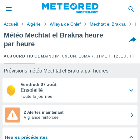
e
ntialité
Accueil
Algérie
Wilaya de Chlef
Mechtat el Brakna
He
enu de
o.com
Météo Mechtat el Brakna heure
o.com) a
par heure
aré par
onnels
AUJOURD´HUI
DEMAIN
DIM. 09
LUN. 10
MAR. 11
MER. 12
JEU. 13
VE
arantir
té des
Prévisions météo Mechtat el Brakna par heures
ions
. Vous
Vendredi 07 août
accéder
Ensoleillé
e en
Toute la journée
 les
s :
2 Alertes maintenant
Vigilance renforcée
r les
s et
r
Heures précédentes
tement