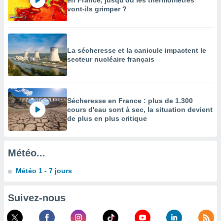
en France, jusqu'où les thermomètres
vont-ils grimper ?
enaires
s des
 des
nts
 ou des
La sécheresse et la canicule impactent le
gies
secteur nucléaire français
es pour
 accéder
r des
Sécheresse en France : plus de 1.300
lles
cours d'eau sont à sec, la situation devient
ue votre
de plus en plus critique
r ce site
 IP et
Météo...
ifiants
es.
Météo 1 - 7 jours
eurs
traiter
Suivez-nous
nées
lles sur
d'un