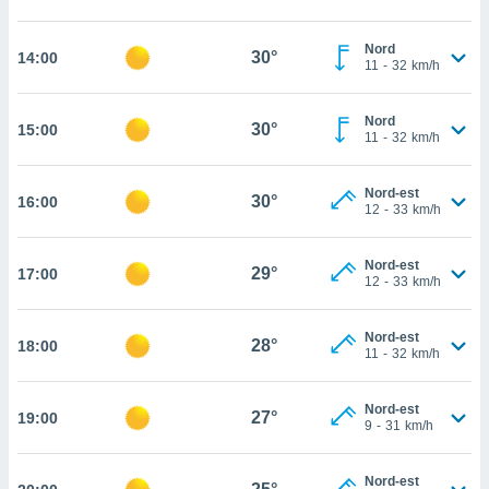
cité
ue
Nord
30°
14:00
11
-
32
km/h
lisée,
ACCEPTER
ur des
ET
ions
CONTINUER
Nord
30°
15:00
es par le
11
-
32
km/h
 cookies
PARAMÈTRES
gies
Nord-est
30°
16:00
12
-
33
km/h
es, nous
de
 notre
Nord-est
29°
17:00
afin de
12
-
33
km/h
r à vous
r
Nord-est
ment des
28°
18:00
11
-
32
km/h
 de très
alité.
Nord-est
ant sur
27°
19:00
9
-
31
km/h
n «
 et
r »,
Nord-est