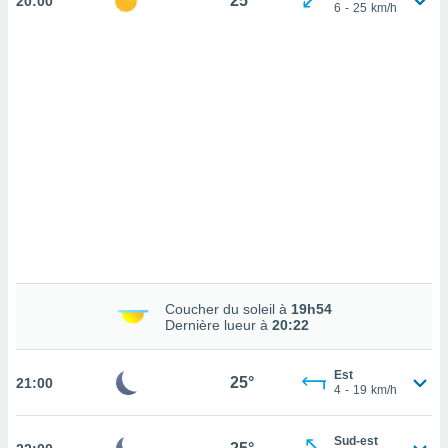
25°
20:00
cédez au
6
-
25
km/h
 et vous
z
ation de
qu'ils
 nous ou
aires,
nt de
t
er le
ement
te, ainsi
per un
Coucher du soleil à
19h54
écifique
Dernière lueur à
20:22
us
de la
 et du
Est
25°
21:00
4
-
19
km/h
lisé en
 de
Sud-est
. Vous