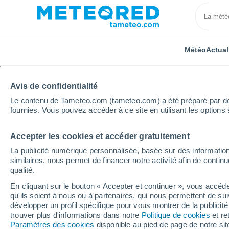
Météo
Actual
Avis de confidentialité
Le contenu de Tameteo.com (tameteo.com) a été préparé par des 
fournies. Vous pouvez accéder à ce site en utilisant les options 
Accepter les cookies et accéder gratuitement
Accueil
Algérie
Wilaya de Chlef
Douar Tegagra
La publicité numérique personnalisée, basée sur des information
similaires, nous permet de financer notre activité afin de conti
Météo Douar Tegagra 8 
qualité.
En cliquant sur le bouton « Accepter et continuer », vous accéde
04:57
Vendredi
qu'ils soient à nous ou à partenaires, qui nous permettent de sui
développer un profil spécifique pour vous montrer de la publicit
trouver plus d'informations dans notre
Politique de cookies
et re
Ciel dégagé
Paramètres des cookies
disponible au pied de page de notre si