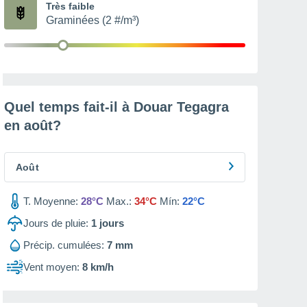
Très faible
Graminées (2 #/m³)
Quel temps fait-il à Douar Tegagra
en
août
?
Août
T. Moyenne:
28°C
Max.:
34°C
Mín:
22°C
Jours de pluie:
1
jours
Précip. cumulées:
7 mm
Vent moyen:
8 km/h