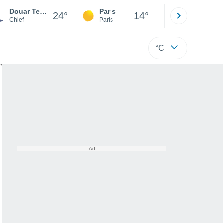
Douar Tegagra
Paris
Montpelli
24°
14°
Chlef
Paris
Hérault
°C