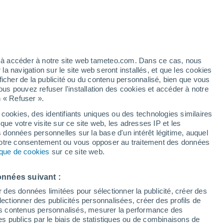
artier
5%
ez à accéder à notre site web tameteo.com. Dans ce cas, nous
 navigation sur le site web seront installés, et que les cookies
ficher de la publicité ou du contenu personnalisé, bien que vous
ous pouvez refuser l'installation des cookies et accéder à notre
n « Refuser ».
 cookies, des identifiants uniques ou des technologies similaires
que votre visite sur ce site web, les adresses IP et les
des températures
Radar de pluie
Satellites
Modèles
s données personnelles sur la base d'un intérêt légitime, auquel
 votre consentement ou vous opposer au traitement des données
tique de cookies
sur ce site web.
Lundi
Mardi
Mercredi
Jeudi
onnées suivant :
17 Août
18 Août
19 Août
20 Août
r des données limitées pour sélectionner la publicité, créer des
sélectionner des publicités personnalisées, créer des profils de
 des contenus personnalisés, mesurer la performance des
s publics par le biais de statistiques ou de combinaisons de