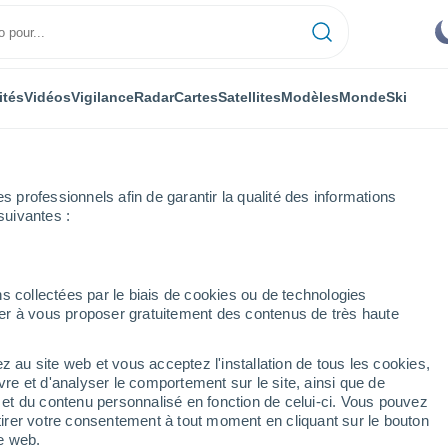
ités
Vidéos
Vigilance
Radar
Cartes
Satellites
Modèles
Monde
Ski
professionnels afin de garantir la qualité des informations
suivantes :
Semaine prochaine
s collectées par le biais de cookies ou de technologies
nuer à vous proposer gratuitement des contenus de très haute
- 14 jours
z au site web et vous acceptez l'installation de tous les cookies,
...
vre et d'analyser le comportement sur le site, ainsi que de
é et du contenu personnalisé en fonction de celui-ci. Vous pouvez
Heure par heure
tirer votre consentement à tout moment en cliquant sur le bouton
Ciel dégagé dans les prochaines
te web.
heures