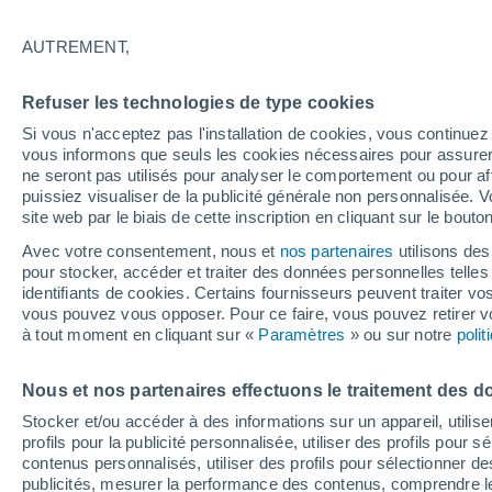
24°
AUTREMENT,
Dernier Qu
Refuser les technologies de type cookies
Éclairée:
3
Sensation de 25°
Si vous n'acceptez pas l'installation de cookies, vous continu
vous informons que seuls les cookies nécessaires pour assurer la
ne seront pas utilisés pour analyser le comportement ou pour af
puissiez visualiser de la publicité générale non personnalisée. V
Flash info
site web par le biais de cette inscription en cliquant sur le bouto
Une nouvelle canicule attendue la semaine
prochaine en France !
Avec votre consentement, nous et
nos partenaires
utilisons des
pour stocker, accéder et traiter des données personnelles telles 
Météo 1 - 7 jours
Heure par heure
Actualité
Carte 
identifiants de cookies. Certains fournisseurs peuvent traiter vo
vous pouvez vous opposer. Pour ce faire, vous pouvez retirer
à tout moment en cliquant sur «
Paramètres
» ou sur notre
poli
Samedi
Dimanche
Vendredi
Nous et nos partenaires effectuons le traitement des d
15 Août
16 Août
14 Août
Stocker et/ou accéder à des informations sur un appareil, utilise
profils pour la publicité personnalisée, utiliser des profils pour 
contenus personnalisés, utiliser des profils pour sélectionner
publicités, mesurer la performance des contenus, comprendre le