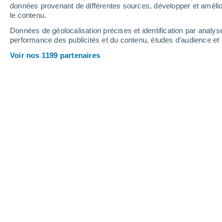
données provenant de différentes sources, développer et amélior
le contenu.
38°
/
21°
37°
/
21°
39°
/
23°
Données de géolocalisation précises et identification par analys
performance des publicités et du contenu, études d’audience e
13
-
40
km/h
12
-
33
km/h
10
13
-
39
km/h
Voir nos 1199 partenaires
Vendredi 14 août
Ciel dégagé
26°
01:00
T. ressentie
27°
Ciel dégagé
24°
04:00
T. ressentie
25°
Ensoleillé
24°
07:00
T. ressentie
25°
Ensoleillé
32°
10:00
T. ressentie
30°