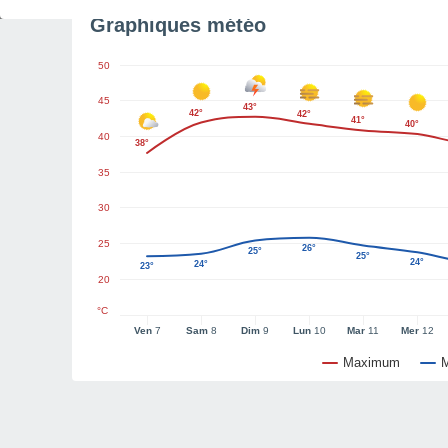
Graphiques météo
50
45
43°
42°
42°
41°
40°
40
38°
35
30
25
26°
25°
25°
24°
24°
23°
20
°C
Ven
7
Sam
8
Dim
9
Lun
10
Mar
11
Mer
12
Maximum