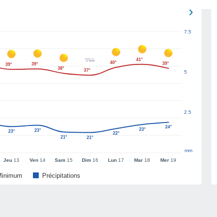
7.5
41°
40°
39°
39°
39°
38°
37°
5
2.5
24°
23°
23°
23°
22°
21°
21°
mm
Jeu
13
Ven
14
Sam
15
Dim
16
Lun
17
Mar
18
Mer
19
Minimum
Précipitations