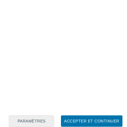
Calendrier lunaire
Lun
Mar
Mer
Jeu
Ven
Sam
Dim
7
8
9
10
11
12
13
14
15
16
17
18
19
20
PARAMÈTRES
ACCEPTER ET CONTINUER