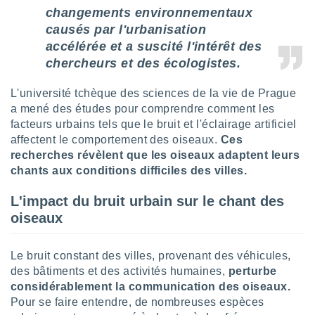
lisé en
changements environnementaux
 de
causés par l'urbanisation
. Vous
accélérée et a suscité l'intérêt des
rouver
chercheurs et des écologistes.
ations
re
L'université tchèque des sciences de la vie de Prague
que de
a mené des études pour comprendre comment les
kies
facteurs urbains tels que le bruit et l'éclairage artificiel
r votre
affectent le comportement des oiseaux.
Ces
ement à
recherches révèlent que les oiseaux adaptent leurs
ment en
chants aux conditions difficiles des villes.
sur le
res des
L'impact du bruit urbain sur le chant des
kies
oiseaux
le au
page de
te web.
Le bruit constant des villes, provenant des véhicules,
des bâtiments et des activités humaines,
perturbe
MENT,
considérablement la communication des oiseaux.
Pour se faire entendre, de nombreuses espèces
 les