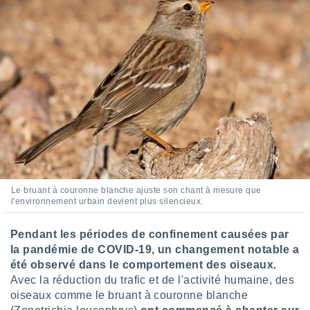
ires
ons le
ent des
es
 :
et/ou
 à des
ions sur
eil,
des
limitées
nner la
, créer
ils pour
Le bruant à couronne blanche ajuste son chant à mesure que
l'environnement urbain devient plus silencieux.
ité
lisée,
des
Pendant les périodes de confinement causées par
our
la pandémie de COVID-19, un changement notable a
nner des
été observé dans le comportement des oiseaux.
és
Avec la réduction du trafic et de l'activité humaine, des
lisées,
oiseaux comme le bruant à couronne blanche
s profils
enus