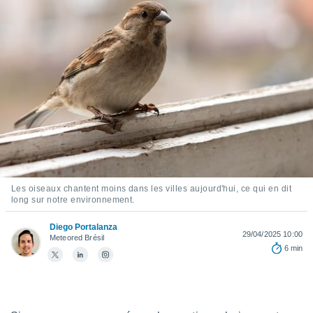
s et
r
tement
cité
ue
lisée,
ACCEPTER
ur des
ET
ions
CONTINUER
es par le
 cookies
PARAMÈTRES
gies
es, nous
Les oiseaux chantent moins dans les villes aujourd'hui, ce qui en dit
de
long sur notre environnement.
 notre
afin de
Diego Portalanza
r à vous
29/04/2025 10:00
Meteored Brésil
r
6 min
ment des
 de très
alité.
ant sur