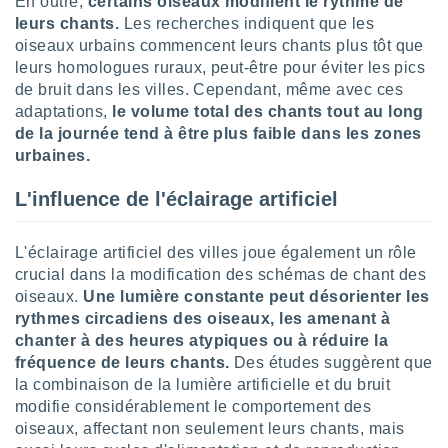
En outre,
certains oiseaux modifient le rythme de
tre
leurs chants.
Les recherches indiquent que les
ement,
oiseaux urbains commencent leurs chants plus tôt que
leurs homologues ruraux, peut-être pour éviter les pics
enaires
de bruit dans les villes. Cependant, même avec ces
s des
adaptations,
le volume total des chants tout au long
 des
de la journée tend à être plus faible dans les zones
nts
urbaines.
 ou des
gies
es pour
L'influence de l'éclairage artificiel
 accéder
r des
L'éclairage artificiel des villes joue également un rôle
lles
crucial dans la modification des schémas de chant des
ue votre
oiseaux.
Une lumière constante peut désorienter les
r ce site
rythmes circadiens des oiseaux, les amenant à
chanter à des heures atypiques ou à réduire la
 IP et
fréquence de leurs chants.
Des études suggèrent que
ifiants
es.
la combinaison de la lumière artificielle et du bruit
modifie considérablement le comportement des
eurs
oiseaux, affectant non seulement leurs chants, mais
traiter