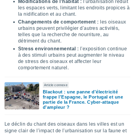
Modifications de l'habitat :
l'urbanisation réduit
 utiliser
les espaces verts, limitant les endroits propices à
nées
 pour
la nidification et au chant.
nner le
Changements de comportement :
les oiseaux
.
urbains peuvent privilégier d'autres activités,
 de
telles que la recherche de nourriture, au
isation
détriment du chant.
 et
Stress environnemental :
l'exposition continue
ation par
à des stimuli urbains peut augmenter le niveau
 de
de stress des oiseaux et affecter leur
l,
comportement naturel.
s et
lisés,
Article connexe
de
ance des
Blackout : une panne d'électricité
frappe l'Espagne, le Portugal et une
és et du
partie de la France. Cyber-attaque
, études
d'ampleur ?
ce et
pement
ces.
Le déclin du chant des oiseaux dans les villes est un
os 1199
signe clair de l'impact de l'urbanisation sur la faune et