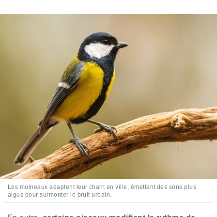
pour
 le
ement
afficher
licité ou
enu
lisé,
e vous
r de la
 non
lisée.
uvez
ation des
et
à notre
 par le
 cette
ion en
Les moineaux adaptent leur chant en ville, émettant des sons plus
sur le
aigus pour surmonter le bruit urbain.
«
».