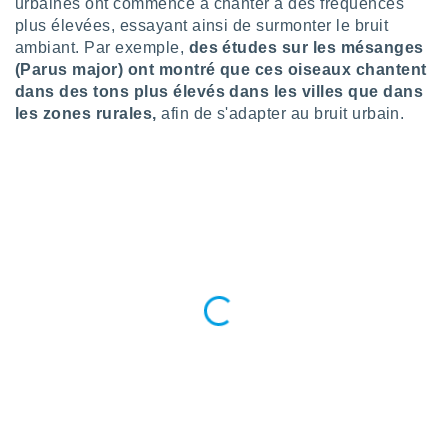
urbaines ont commencé à chanter à des fréquences
logies
e
plus élevées, essayant ainsi de surmonter le bruit
s
ambiant. Par exemple,
des études sur les mésanges
(Parus major) ont montré que ces oiseaux chantent
tez pas
dans des tons plus élevés dans les villes que dans
ation de
les zones rurales,
afin de s'adapter au bruit urbain.
, vous
z à
à notre
.com.
 cas,
us
ns que
s
ires
urer la
on sur le
 seront
, et que
ies ne
as