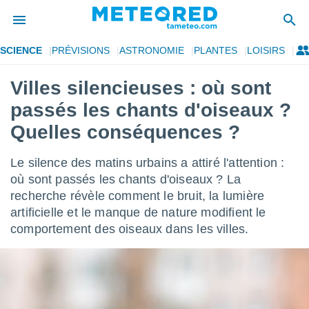
SCIENCE
PRÉVISIONS
ASTRONOMIE
PLANTES
LOISIRS
e
ntialité
Villes silencieuses : où sont
enu de
passés les chants d'oiseaux ?
o.com
o.com) a
Quelles conséquences ?
aré par
Le silence des matins urbains a attiré l'attention :
onnels
arantir
où sont passés les chants d'oiseaux ? La
té des
recherche révèle comment le bruit, la lumière
ions
artificielle et le manque de nature modifient le
. Vous
comportement des oiseaux dans les villes.
accéder
e en
 les
s :
r les