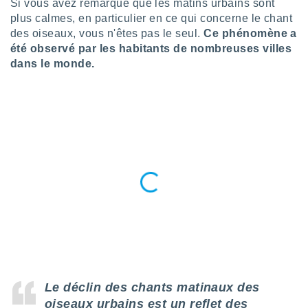
Si vous avez remarqué que les matins urbains sont
n «
 et
plus calmes, en particulier en ce qui concerne le chant
r »,
des oiseaux, vous n'êtes pas le seul.
Ce phénomène a
cédez au
été observé par les habitants de nombreuses villes
 et vous
dans le monde.
z
ation de
qu'ils
 nous ou
aires,
nt de
t
er le
ement
te, ainsi
per un
écifique
us
de la
Le déclin des chants matinaux des
 et du
oiseaux urbains est un reflet des