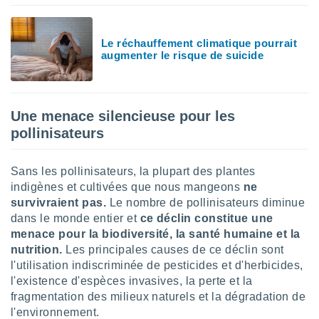
lisés,
des
our
Le réchauffement climatique pourrait
nner des
augmenter le risque de suicide
s
lisés,
la
ance des
Une menace silencieuse pour les
s,
pollinisateurs
la
ance des
s,
Sans les pollinisateurs, la plupart des plantes
dre les
indigènes et cultivées que nous mangeons
ne
par le
survivraient pas.
Le nombre de pollinisateurs diminue
ques ou
dans le monde entier et
ce déclin constitue une
inaisons
menace pour la biodiversité, la santé humaine et la
ées
nutrition.
Les principales causes de ce déclin sont
nt de
l'utilisation indiscriminée de pesticides et d'herbicides,
tes
l'existence d'espèces invasives, la perte et la
,
fragmentation des milieux naturels et la dégradation de
er et
r les
l'environnement.