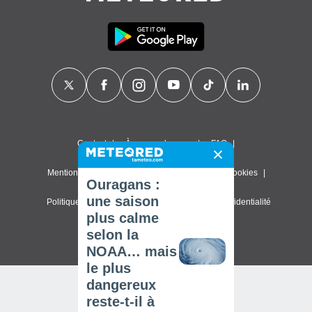
Contact
À propos de nous
FAQ
Mentions légales & Conditions d'utilisation
Cookies
Ouragans :
une saison
Politique de confidentialité
Paramètres de confidentialité
plus calme
© 2026 Meteored. Tous droits réservés
selon la
NOAA… mais
le plus
dangereux
reste-t-il à