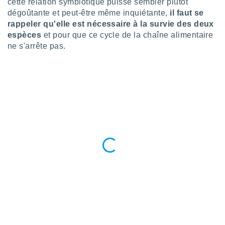
ires
cette relation symbiotique puisse sembler plutôt
ons le
dégoûtante et peut-être même inquiétante,
il faut se
ent des
rappeler qu'elle est nécessaire à la survie des deux
es
espèces
et pour que ce cycle de la chaîne alimentaire
 :
ne s'arrête pas.
et/ou
 à des
ions sur
eil,
des
limitées
nner la
, créer
ils pour
ité
lisée,
des
our
nner des
és
lisées,
s profils
enus