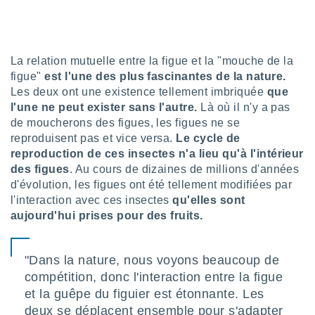
lisé en
 de
. Vous
rouver
La relation mutuelle entre la figue et la "mouche de la
figue"
est l'une des plus fascinantes de la nature.
ations
re
Les deux ont une existence tellement imbriquée
que
que de
l'une ne peut exister sans l'autre.
Là où il n'y a pas
kies
de moucherons des figues, les figues ne se
r votre
reproduisent pas et vice versa.
Le cycle de
ement à
reproduction de ces insectes n'a lieu qu'à l'intérieur
ment en
des figues
. Au cours de dizaines de millions d'années
sur le
d'évolution, les figues ont été tellement modifiées par
res des
l'interaction avec ces insectes
qu'elles sont
kies
aujourd'hui prises pour des fruits.
le au
page de
te web.
"Dans la nature, nous voyons beaucoup de
compétition, donc l'interaction entre la figue
MENT,
et la guêpe du figuier est étonnante. Les
 les
deux se déplacent ensemble pour s'adapter