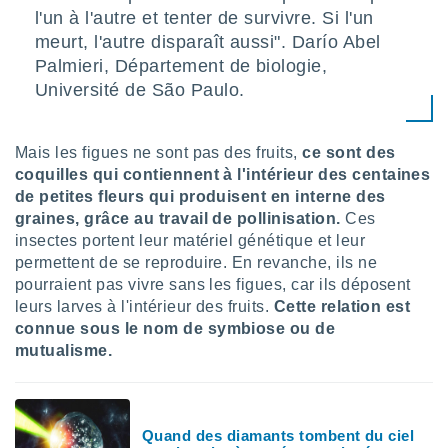
logies
l'un à l'autre et tenter de survivre. Si l'un
e
meurt, l'autre disparaît aussi". Darío Abel
s
Palmieri, Département de biologie,
Université de São Paulo.
tez pas
ation de
, vous
z à
Mais les figues ne sont pas des fruits,
ce sont des
à notre
coquilles qui contiennent à l'intérieur des centaines
de petites fleurs qui produisent en interne des
.com.
graines, grâce au travail de pollinisation.
Ces
 cas,
insectes portent leur matériel génétique et leur
us
ns que
permettent de se reproduire. En revanche, ils ne
s
pourraient pas vivre sans les figues, car ils déposent
leurs larves à l'intérieur des fruits.
Cette relation est
ires
connue sous le nom de symbiose ou de
urer la
mutualisme.
on sur le
 seront
, et que
ies ne
as
Quand des diamants tombent du ciel