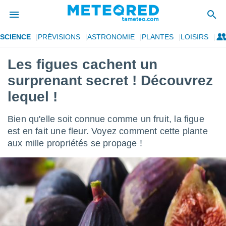
SCIENCE
PRÉVISIONS
ASTRONOMIE
PLANTES
LOISIRS
e
ntialité
Les figues cachent un
enu de
surprenant secret ! Découvrez
o.com
o.com) a
lequel !
aré par
Bien qu'elle soit connue comme un fruit, la figue
onnels
arantir
est en fait une fleur. Voyez comment cette plante
té des
aux mille propriétés se propage !
ions
. Vous
accéder
e en
 les
s :
r les