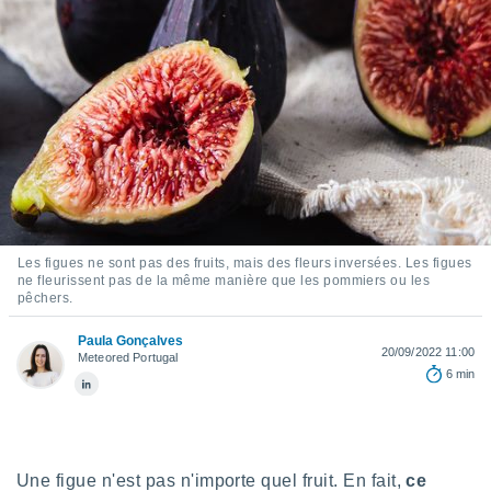
s et
r
tement
cité
ue
lisée,
ACCEPTER
ur des
ET
ions
CONTINUER
es par le
 cookies
PARAMÈTRES
gies
Les figues ne sont pas des fruits, mais des fleurs inversées. Les figues
es, nous
ne fleurissent pas de la même manière que les pommiers ou les
de
pêchers.
 notre
afin de
Paula Gonçalves
20/09/2022 11:00
Meteored Portugal
r à vous
6 min
r
ment des
 de très
alité.
ant sur
Une figue n'est pas n'importe quel fruit. En fait,
ce