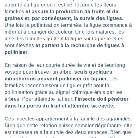
nées
apporté du figuier où il est né, féconde les fleurs
lles sur
femelles
et assure la production de fruits et de
d'un
graines et, par conséquent, la survie des figues.
égitime,
Une fois la pollinisation terminée, la figue commence à
vous
mûrir et à changer de couleur. Une fois matures, les
vous
insectes femelles quittent la figue sur laquelle elles
 Pour ce
ous
sont élevées
et partent à la recherche de figues à
etirer
polliniser.
ement
En raison de leur courte durée de vie et de leur long
 opposer
voyage pour trouver un arbre,
seuls quelques
ement
moucherons peuvent polliniser un figuier.
Les
nées à
femelles reconnaissent un figuier prêt pour la
ment en
 sur «
pollinisation grâce au signal chimique émis par les
res
» ou
arbres. Pour atteindre la fleur,
l'insecte doit pénétrer
e
dans les pores du fruit et atteindre sa cavité.
que de
kies
Ces insectes appartiennent à la famille des agaonidés.
ite web.
Bien que cette relation puisse sembler dégoûtante, elle
est nécessaire à la survie des deux espèces. Bien que
t nos