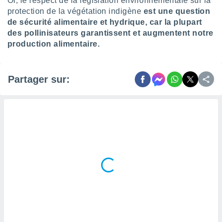
Or, le respect de la législation environnementale sur la
naires
protection de la végétation indigène
est une question
de sécurité alimentaire et hydrique, car la plupart
des pollinisateurs garantissent et augmentent notre
production alimentaire.
Partager sur: