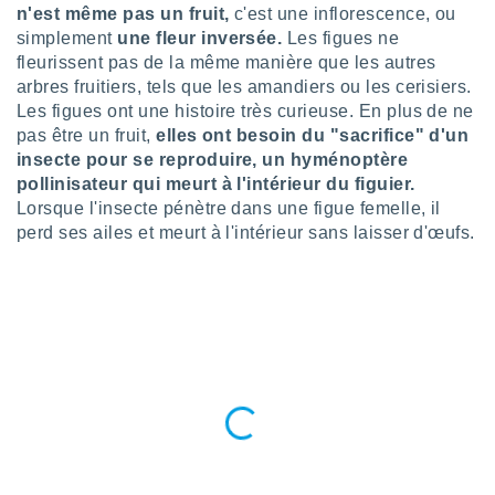
n «
n'est même pas un fruit,
c'est une inflorescence, ou
 et
simplement
une fleur inversée.
Les figues ne
r »,
fleurissent pas de la même manière que les autres
cédez au
arbres fruitiers, tels que les amandiers ou les cerisiers.
 et vous
Les figues ont une histoire très curieuse. En plus de ne
z
ation de
pas être un fruit,
elles ont besoin du "sacrifice" d'un
insecte pour se reproduire, un hyménoptère
qu'ils
pollinisateur qui meurt à l'intérieur du figuier.
 nous ou
Lorsque l'insecte pénètre dans une figue femelle, il
aires,
perd ses ailes et meurt à l'intérieur sans laisser d'œufs.
nt de
t
er le
ement
te, ainsi
per un
écifique
us
de la
 et du