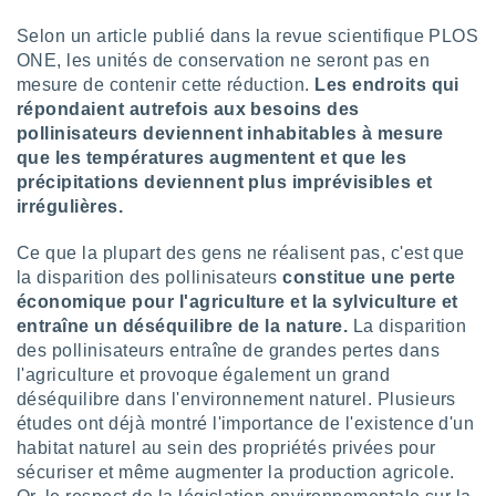
 utiliser
nées
Selon un article publié dans la revue scientifique PLOS
 pour
ONE, les unités de conservation ne seront pas en
nner le
mesure de contenir cette réduction.
Les endroits qui
.
répondaient autrefois aux besoins des
 de
pollinisateurs deviennent inhabitables à mesure
isation
que les températures augmentent et que les
 et
précipitations deviennent plus imprévisibles et
ation par
irrégulières.
 de
l,
s et
Ce que la plupart des gens ne réalisent pas, c'est que
la disparition des pollinisateurs
constitue une perte
lisés,
économique pour l'agriculture et la sylviculture et
de
entraîne un déséquilibre de la nature.
La disparition
ance des
des pollinisateurs entraîne de grandes pertes dans
és et du
l'agriculture et provoque également un grand
, études
déséquilibre dans l'environnement naturel. Plusieurs
ce et
pement
études ont déjà montré l'importance de l'existence d'un
ces.
habitat naturel au sein des propriétés privées pour
sécuriser et même augmenter la production agricole.
os 1199