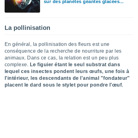
pour
sur des planètes géantes glacées...
 le
ement
afficher
licité ou
La pollinisation
enu
lisé,
e vous
En général, la pollinisation des fleurs est une
conséquence de la recherche de nourriture par les
r de la
animaux. Dans ce cas, la relation est un peu plus
complexe.
Le figuier étant le seul substrat dans
 non
lisée.
lequel ces insectes pondent leurs œufs, une fois à
uvez
l'intérieur, les descendants de l'animal "fondateur"
placent le dard sous le stylet pour pondre l'œuf.
ation des
et
à notre
 par le
 cette
ion en
sur le
«
».