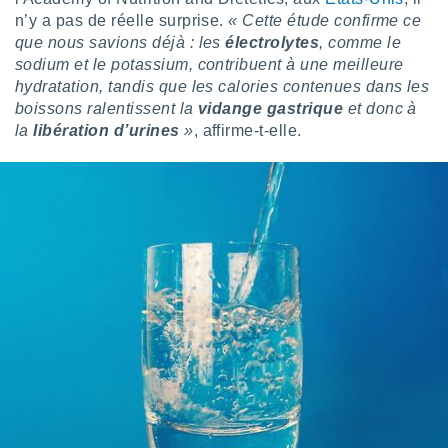
n’y a pas de réelle surprise.
« Cette étude confirme ce
tre
ement,
que nous savions déjà : les
électrolytes
, comme le
sodium et le potassium, contribuent à une meilleure
enaires
hydratation, tandis que les calories contenues dans les
s des
boissons ralentissent la
vidange gastrique
et donc à
 des
la
libération d’urines
»
, affirme-t-elle.
nts
 ou des
gies
es pour
 accéder
r des
lles
ue votre
r ce site
 IP et
ifiants
es.
eurs
traiter