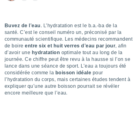
n «
 et
r »,
cédez au
 et vous
Buvez de l’eau
. L’hydratation est le b.a.-ba de la
z
santé. C’est le conseil numéro un, préconisé par la
ation de
communauté scientifique. Les médecins recommandent
de boire
entre six et huit verres d’eau par jour
, afin
qu'ils
d’avoir une
hydratation
optimale tout au long de la
 nous ou
journée. Ce chiffre peut être revu à la hausse si l’on se
aires,
lance dans une séance de sport. L’eau a toujours été
nt de
considérée comme la
boisson idéale
pour
t
l’hydratation du corps, mais certaines études tendent à
er le
expliquer qu’une autre boisson pourrait se révéler
ement
encore meilleure que l’eau.
te, ainsi
per un
écifique
us
de la
 et du