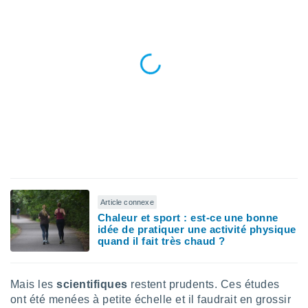
ires
ons le
ent des
es
 :
et/ou
 à des
ions sur
eil,
des
limitées
nner la
, créer
ils pour
ité
Article connexe
lisée,
Chaleur et sport : est-ce une bonne
idée de pratiquer une activité physique
des
quand il fait très chaud ?
our
nner des
és
lisées,
Mais les
scientifiques
restent prudents. Ces études
s profils
ont été menées à petite échelle et il faudrait en grossir
enus