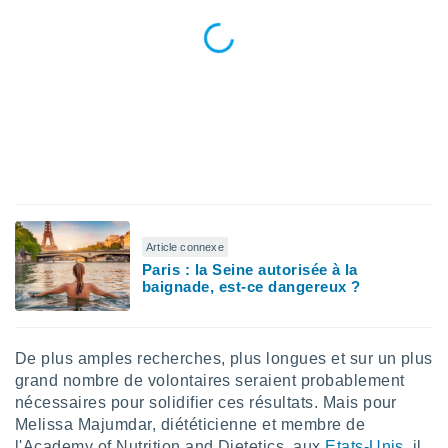
pour
 le
ement
afficher
licité ou
enu
lisé,
e vous
r de la
 non
lisée.
Article connexe
uvez
Paris : la Seine autorisée à la
baignade, est-ce dangereux ?
ation des
et
à notre
 par le
De plus amples recherches, plus longues et sur un plus
 cette
grand nombre de volontaires seraient probablement
ion en
sur le
nécessaires pour solidifier ces résultats. Mais pour
«
Melissa Majumdar, diététicienne et membre de
».
l'Academy of Nutrition and Dietetics, aux
Etats-Unis
, il