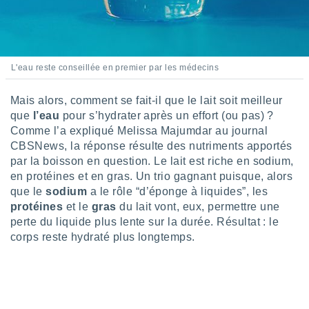
nées
lles sur
d'un
égitime,
vous
L'eau reste conseillée en premier par les médecins
vous
 Pour ce
ous
Mais alors, comment se fait-il que le lait soit meilleur
etirer
que
l’eau
pour s’hydrater après un effort (ou pas) ?
Comme l’a expliqué Melissa Majumdar au journal
ement
CBSNews, la réponse résulte des nutriments apportés
 opposer
par la boisson en question. Le lait est riche en sodium,
ement
en protéines et en gras. Un trio gagnant puisque, alors
nées à
que le
sodium
a le rôle “d’éponge à liquides”, les
ment en
 sur «
protéines
et le
gras
du lait vont, eux, permettre une
res
» ou
perte du liquide plus lente sur la durée. Résultat : le
e
corps reste hydraté plus longtemps.
que de
kies
ite web.
t nos