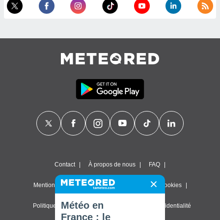
Contact
À propos de nous
FAQ
Mentions légales & Conditions d'utilisation
Cookies
Météo en
Politique de confidentialité
Paramètres de confidentialité
France : le