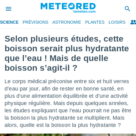
SCIENCE
PRÉVISIONS
ASTRONOMIE
PLANTES
LOISIRS
e
ntialité
Selon plusieurs études, cette
enu de
boisson serait plus hydratante
o.com
o.com) a
que l’eau ! Mais de quelle
aré par
boisson s’agit-il ?
onnels
arantir
Le corps médical préconise entre six et huit verres
té des
d’eau par jour, afin de rester en bonne santé, en
ions
. Vous
plus d’une alimentation équilibrée et d’une activité
accéder
physique régulière. Mais depuis quelques années,
e en
les études expliquant que l’eau pourrait ne pas être
 les
la boisson la plus hydratante se multiplient. Mais
s :
alors, quelle est la boisson la plus hydratante ?
r les