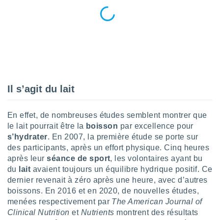
lisé en
 de
. Vous
rouver
ations
re
que de
kies
Il s’agit du lait
r votre
ement à
ment en
En effet, de nombreuses études semblent montrer que
sur le
le lait pourrait être la
boisson
par excellence pour
s’hydrater
. En 2007, la première étude se porte sur
res des
kies
des participants, après un effort physique. Cinq heures
le au
après leur
séance de sport
, les volontaires ayant bu
page de
du
lait
avaient toujours un équilibre hydrique positif. Ce
te web.
dernier revenait à zéro après une heure, avec d’autres
boissons. En 2016 et en 2020, de nouvelles études,
MENT,
menées respectivement par
The American Journal of
Clinical Nutrition
et
Nutrients
montrent des résultats
 les