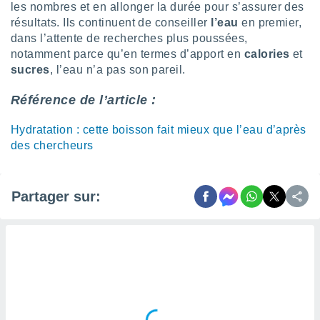
les nombres et en allonger la durée pour s’assurer des
lisés,
résultats. Ils continuent de conseiller
l’eau
en premier,
des
dans l’attente de recherches plus poussées,
our
nner des
notamment parce qu’en termes d’apport en
calories
et
s
sucres
, l’eau n’a pas son pareil.
lisés,
la
Référence de l’article :
ance des
s,
Hydratation : cette boisson fait mieux que l’eau d’après
la
des chercheurs
ance des
s,
dre les
par le
Partager sur:
ques ou
inaisons
ées
nt de
tes
,
er et
r les