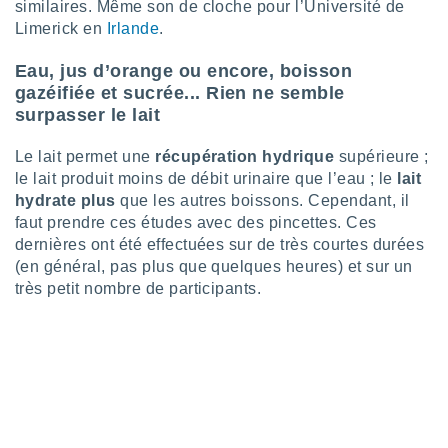
logies
similaires. Même son de cloche pour l’Université de
e
Limerick en
Irlande
.
s
Eau, jus d’orange ou encore, boisson
tez pas
gazéifiée et sucrée... Rien ne semble
ation de
surpasser le lait
, vous
z à
Le lait permet une
récupération hydrique
supérieure ;
à notre
le lait produit moins de débit urinaire que l’eau ; le
lait
hydrate plus
que les autres boissons. Cependant, il
.com.
faut prendre ces études avec des pincettes. Ces
 cas,
us
dernières ont été effectuées sur de très courtes durées
ns que
(en général, pas plus que quelques heures) et sur un
s
très petit nombre de participants.
ires
urer la
on sur le
 seront
, et que
ies ne
as