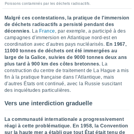
ires
Poissons contaminés par les déchets radioactifs.
ons le
ent des
es
Malgré ces contestations, la pratique de l'immersion
 :
de déchets radioactifs a persisté pendant des
décennies
. La
France
, par exemple, a participé à des
et/ou
 à des
campagnes d'immersion en Atlantique nord-est en
ions sur
coordination avec d'autres pays nucléarisés.
En 1967,
eil,
11000 tonnes de déchets ont été immergées au
des
large de la Galice, suivies de 9000 tonnes deux ans
limitées
plus tard à 900 km des côtes bretonnes.
La
construction du centre de traitement de La Hague a mis
nner la
, créer
fin à la pratique française dans l'Atlantique, mais
ils pour
d'autres États ont continué, avec la Russie suscitant
ité
des inquiétudes particulières.
lisée,
des
Vers une interdiction graduelle
our
nner des
és
La communauté internationale a progressivement
lisées,
réagi à cette problématique. En 1958, la Convention
s profils
sur la haute mer a établi que tout État était tenu de
enus