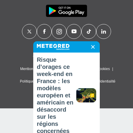
Contact
À propos de nous
FAQ
Risque
d’orages ce
Mentions légales & Conditions d'utilisation
Cookies
week-end en
France : les
Politique de confidentialité
Paramètres de confidentialité
modèles
© 2026 Meteored. Tous droits réservés
européen et
américain en
désaccord
sur les
régions
concernées