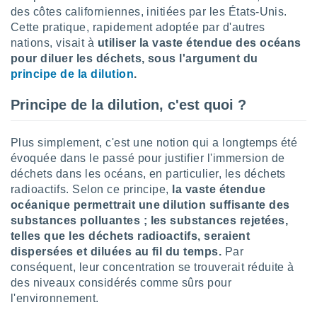
logies
des côtes californiennes, initiées par les États-Unis.
e
Cette pratique, rapidement adoptée par d'autres
s
nations, visait à
utiliser la vaste étendue des océans
pour diluer les déchets, sous l'argument du
tez pas
principe de la dilution
.
ation de
, vous
Principe de la dilution, c'est quoi ?
z à
à notre
Plus simplement, c'est une notion qui a longtemps été
.com.
 cas,
évoquée dans le passé pour justifier l'immersion de
us
déchets dans les océans, en particulier, les déchets
ns que
radioactifs. Selon ce principe,
la vaste étendue
s
océanique permettrait une dilution suffisante des
substances polluantes ; les substances rejetées,
ires
telles que les déchets radioactifs, seraient
urer la
dispersées et diluées au fil du temps.
Par
on sur le
 seront
conséquent, leur concentration se trouverait réduite à
, et que
des niveaux considérés comme sûrs pour
ies ne
l'environnement.
as