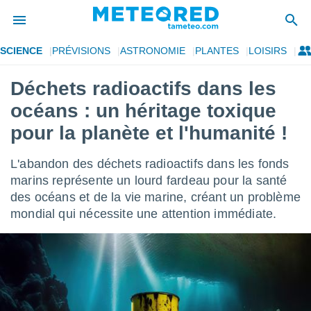
SCIENCE
PRÉVISIONS
ASTRONOMIE
PLANTES
LOISIRS
e
ntialité
Déchets radioactifs dans les
enu de
océans : un héritage toxique
o.com
o.com) a
pour la planète et l'humanité !
aré par
L'abandon des déchets radioactifs dans les fonds
onnels
arantir
marins représente un lourd fardeau pour la santé
té des
des océans et de la vie marine, créant un problème
ions
mondial qui nécessite une attention immédiate.
. Vous
accéder
e en
 les
s :
r les