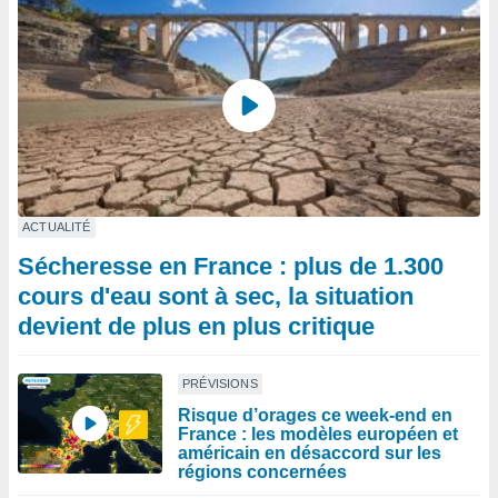
ACTUALITÉ
Sécheresse en France : plus de 1.300
cours d'eau sont à sec, la situation
devient de plus en plus critique
PRÉVISIONS
Risque d’orages ce week-end en
France : les modèles européen et
américain en désaccord sur les
régions concernées