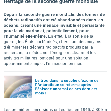
Héritage de la seconde guerre mondiale
lisé en
 de
. Vous
Depuis la seconde guerre mondiale, des tonnes de
rouver
déchets radioactifs ont été abandonnées dans les
océans, créant une menace invisible et persistante
ations
pour la vie marine et, potentiellement, pour
re
l'humanité elle-même.
En effet, à la sortie de la
que de
kies
guerre, les États nucléarisés, cherchant des moyens
r votre
d'éliminer les déchets radioactifs produits par la
ement à
recherche, la médecine, l'énergie nucléaire et les
ment en
activités militaires, ont opté pour une solution
sur le
apparemment simple : l'immersion en mer.
res des
kies
le au
Le trou dans la couche d'ozone de
page de
l'Antarctique se referme après
te web.
l'épisode anormal de ces derniers
mois !
MENT,
 les
Les premières immersions ont eu lieu en 1946, à 80 km