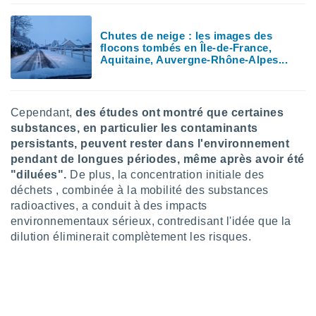
pour
 le
ement
Chutes de neige : les images des
afficher
flocons tombés en Île-de-France,
licité ou
Aquitaine, Auvergne-Rhône-Alpes...
enu
lisé,
e vous
Cependant,
des études ont montré que certaines
r de la
substances, en particulier les contaminants
persistants, peuvent rester dans l'environnement
 non
pendant de longues périodes, même après avoir été
lisée.
"diluées".
De plus, la concentration initiale des
uvez
déchets , combinée à la mobilité des substances
ation des
radioactives, a conduit à des impacts
et
environnementaux sérieux, contredisant l'idée que la
à notre
dilution éliminerait complètement les risques.
 par le
 cette
ion en
sur le
«
».