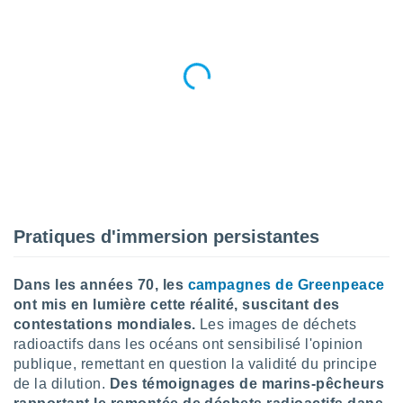
tre
ement,
enaires
s des
 des
nts
 ou des
gies
es pour
 accéder
r des
Pratiques d'immersion persistantes
lles
ue votre
r ce site
Dans les années 70, les
campagnes de Greenpeace
ont mis en lumière cette réalité, suscitant des
 IP et
contestations mondiales.
Les images de déchets
ifiants
radioactifs dans les océans ont sensibilisé l'opinion
es.
publique, remettant en question la validité du principe
eurs
de la dilution.
Des témoignages de marins-pêcheurs
traiter