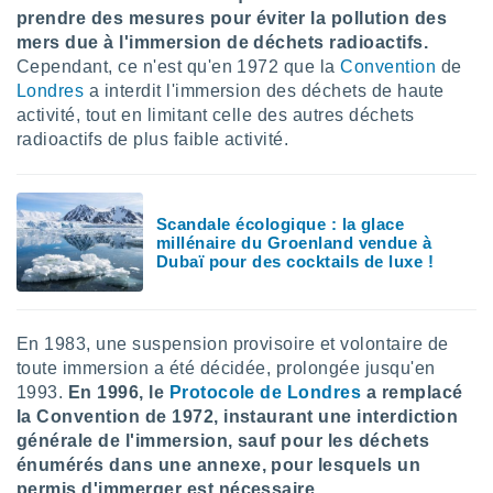
prendre des mesures pour éviter la pollution des
lisés,
des
mers due à l'immersion de déchets radioactifs.
our
Cependant, ce n'est qu'en 1972 que la
Convention
de
nner des
Londres
a interdit l'immersion des déchets de haute
s
activité, tout en limitant celle des autres déchets
lisés,
radioactifs de plus faible activité.
la
ance des
s,
la
Scandale écologique : la glace
ance des
millénaire du Groenland vendue à
s,
Dubaï pour des cocktails de luxe !
dre les
par le
ques ou
En 1983, une suspension provisoire et volontaire de
inaisons
toute immersion a été décidée, prolongée jusqu'en
ées
1993.
En 1996, le
Protocole de Londres
a remplacé
nt de
la Convention de 1972, instaurant une interdiction
tes
,
générale de l'immersion, sauf pour les déchets
er et
énumérés dans une annexe, pour lesquels un
r les
permis d'immerger est nécessaire.