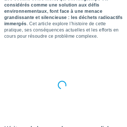
n «
considérés comme une solution aux défis
 et
environnementaux, font face à une menace
r »,
grandissante et silencieuse : les déchets radioactifs
cédez au
 et vous
immergés
. Cet article explore l'histoire de cette
z
pratique, ses conséquences actuelles et les efforts en
ation de
cours pour résoudre ce problème complexe.
qu'ils
 nous ou
aires,
nt de
t
er le
ement
te, ainsi
per un
écifique
us
de la
 et du