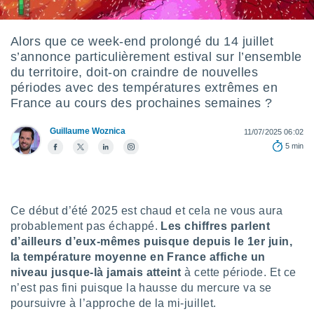
s et
r
tement
Alors que ce week-end prolongé du 14 juillet
s’annonce particulièrement estival sur l’ensemble
cité
ue
du territoire, doit-on craindre de nouvelles
lisée,
périodes avec des températures extrêmes en
ACCEPTER
ur des
France au cours des prochaines semaines ?
ET
ions
CONTINUER
es par le
Guillaume Woznica
11/07/2025 06:02
 cookies
5 min
PARAMÈTRES
gies
es, nous
de
 notre
Ce début d’été 2025 est chaud et cela ne vous aura
afin de
probablement pas échappé.
Les chiffres parlent
r à vous
d’ailleurs d’eux-mêmes puisque depuis le 1er juin,
r
la température moyenne en France affiche un
ment des
 de très
niveau jusque-là jamais atteint
à cette période. Et ce
alité.
n’est pas fini puisque la hausse du mercure va se
poursuivre à l’approche de la mi-juillet.
ant sur