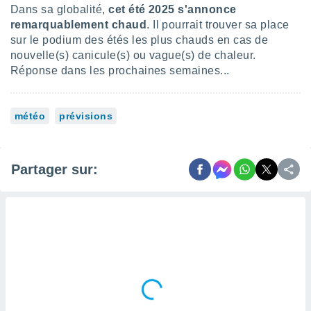
 utiliser
Dans sa globalité,
cet été 2025 s'annonce
nées
remarquablement chaud
. Il pourrait trouver sa place
 pour
sur le podium des étés les plus chauds en cas de
nner le
nouvelle(s) canicule(s) ou vague(s) de chaleur.
.
Réponse dans les prochaines semaines...
 de
isation
 et
météo
prévisions
ation par
 de
l,
s et
Partager sur:
lisés,
de
ance des
és et du
, études
ce et
pement
ces.
os 1199