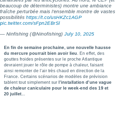
canalisées par les anticyclones. Au nord, le CEP (et
beaucoup de déterministes) montre une ambiance
tre
ement,
fraîche perturbée mais l'ensemble montre de vastes
possibilités
https://t.co/usHKZc1AGP
enaires
pic.twitter.com/sFpn2EBrSl
s des
 des
— Nin️fishing (@Ninofishing)
July 10, 2025
nts
 ou des
gies
En fin de semaine prochaine, une nouvelle hausse
es pour
du mercure pourrait bien avoir lieu
. En effet, des
 accéder
gouttes froides présentes sur le proche Atlantique
r des
devraient jouer le rôle de pompe à chaleur, faisant
ainsi remonter de l'air très chaud en direction de la
lles
ue votre
France. Certains scénarios de modèles de prévision
r ce site
tablent tout simplement sur
l'installation d'une vague
de chaleur caniculaire pour le week-end des 19 et
 IP et
20 juillet
...
ifiants
es.
eurs
traiter