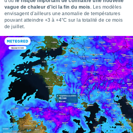
d'où
le risque important de connaître une nouvelle
ires
ons le
vague de chaleur d'ici la fin du mois
. Les modèles
ent des
envisagent d'ailleurs une anomalie de températures
es
pouvant atteindre +3 à +4°C sur la totalité de ce mois
 :
de juillet.
et/ou
 à des
ions sur
eil,
des
limitées
nner la
, créer
ils pour
ité
lisée,
des
our
nner des
és
lisées,
s profils
enus