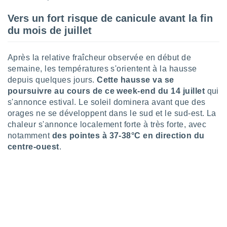
lisé en
Vers un fort risque de canicule avant la fin
 de
. Vous
du mois de juillet
rouver
ations
Après la relative fraîcheur observée en début de
re
semaine, les températures s'orientent à la hausse
que de
depuis quelques jours.
Cette hausse va se
kies
poursuivre au cours de ce week-end du 14 juillet
qui
r votre
s'annonce estival. Le soleil dominera avant que des
ement à
orages ne se développent dans le sud et le sud-est. La
ment en
sur le
chaleur s'annonce localement forte à très forte, avec
notamment
des pointes à 37-38°C en direction du
res des
centre-ouest
.
kies
le au
page de
te web.
MENT,
 les