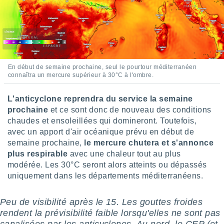
pour
 le
ement
afficher
licité ou
enu
lisé,
En début de semaine prochaine, seul le pourtour méditerranéen
e vous
connaîtra un mercure supérieur à 30°C à l'ombre.
r de la
L'anticyclone reprendra du service la semaine
 non
prochaine
et ce sont donc de nouveau des conditions
lisée.
chaudes et ensoleillées qui domineront. Toutefois,
uvez
avec un apport d'air océanique prévu en début de
semaine prochaine,
le mercure chutera et s'annonce
ation des
et
plus respirable
avec une chaleur tout au plus
à notre
modérée. Les 30°C seront alors atteints ou dépassés
 par le
uniquement dans les départements méditerranéens.
 cette
ion en
sur le
Peu de visibilité après le 15. Les gouttes froides
«
rendent la prévisibilité faible lorsqu'elles ne sont pas
».