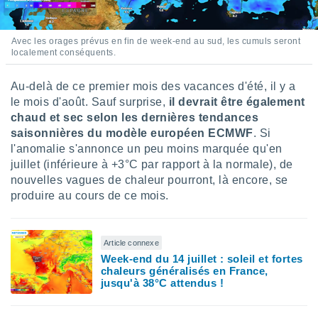
lisés,
des
our
Avec les orages prévus en fin de week-end au sud, les cumuls seront
nner des
localement conséquents.
s
lisés,
Au-delà de ce premier mois des vacances d'été, il y a
la
le mois d'août. Sauf surprise,
il devrait être également
ance des
chaud et sec selon les dernières tendances
s,
saisonnières du modèle européen ECMWF
. Si
la
ance des
l'anomalie s'annonce un peu moins marquée qu'en
s,
juillet (inférieure à +3°C par rapport à la normale), de
dre les
nouvelles vagues de chaleur pourront, là encore, se
par le
produire au cours de ce mois.
ques ou
inaisons
ées
Article connexe
nt de
Week-end du 14 juillet : soleil et fortes
tes
chaleurs généralisés en France,
jusqu'à 38°C attendus !
,
er et
r les