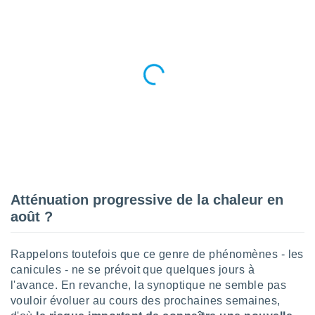
nées
lles sur
d'un
égitime,
vous
vous
 Pour ce
ous
etirer
ement
 opposer
ement
nées à
ment en
Atténuation progressive de la chaleur en
 sur «
août ?
res
» ou
e
que de
Rappelons toutefois que ce genre de phénomènes - les
kies
canicules - ne se prévoit que quelques jours à
ite web.
l'avance. En revanche, la synoptique ne semble pas
vouloir évoluer au cours des prochaines semaines,
t nos