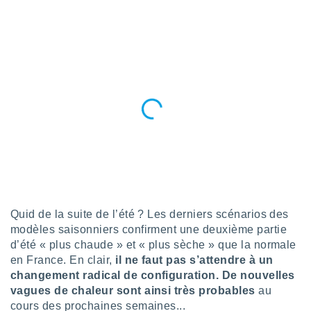
n «
 et
r »,
cédez au
 et vous
z
ation de
qu'ils
 nous ou
aires,
nt de
t
er le
ement
Quid de la suite de l’été ? Les derniers scénarios des
te, ainsi
modèles saisonniers confirment une deuxième partie
per un
d’été « plus chaude » et « plus sèche » que la normale
écifique
en France. En clair,
il ne faut pas s’attendre à un
us
changement radical de configuration. De nouvelles
de la
vagues de chaleur sont ainsi très probables
au
 et du
cours des prochaines semaines...