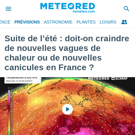
ENCE
PRÉVISIONS
ASTRONOMIE
PLANTES
LOISIRS
e
ntialité
Suite de l’été : doit-on craindre
enu de
de nouvelles vagues de
o.com
o.com) a
chaleur ou de nouvelles
aré par
canicules en France ?
onnels
arantir
té des
ions
. Vous
accéder
e en
 les
s :
r les