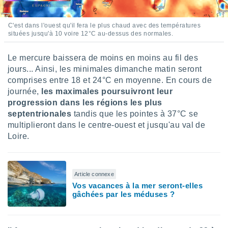
lisés,
des
C'est dans l'ouest qu'il fera le plus chaud avec des températures
our
situées jusqu'à 10 voire 12°C au-dessus des normales.
nner des
s
lisés,
Le mercure baissera de moins en moins au fil des
la
jours... Ainsi, les minimales dimanche matin seront
ance des
comprises entre 18 et 24°C en moyenne. En cours de
s,
journée,
les maximales poursuivront leur
la
progression dans les régions les plus
ance des
septentrionales
tandis que les pointes à 37°C se
s,
multiplieront dans le centre-ouest et jusqu'au val de
dre les
par le
Loire.
ques ou
inaisons
ées
Article connexe
nt de
Vos vacances à la mer seront-elles
tes
gâchées par les méduses ?
,
er et
r les