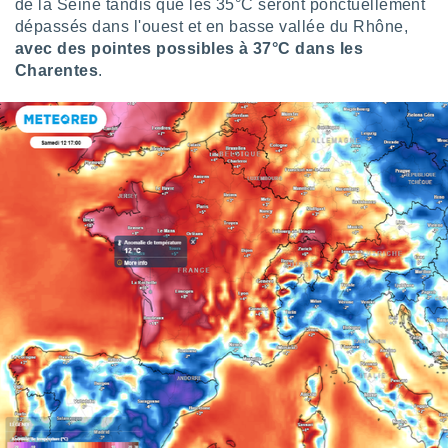
ires
de la Seine tandis que les 35°C seront ponctuellement
ons le
dépassés dans l'ouest et en basse vallée du Rhône,
ent des
avec des pointes possibles à 37°C dans les
es
Charentes
.
 :
et/ou
 à des
ions sur
eil,
des
limitées
nner la
, créer
ils pour
ité
lisée,
des
our
nner des
és
lisées,
s profils
enus