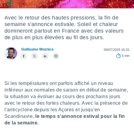
s et
r
tement
Avec le retour des hautes pressions, la fin de
semaine s'annonce estivale. Soleil et chaleur
cité
ue
domineront partout en France avec des valeurs
lisée,
de plus en plus élevées au fil des jours.
ACCEPTER
ur des
ET
ions
Guillaume Woznica
CONTINUER
09/07/2025 16:01
es par le
5 min
 cookies
PARAMÈTRES
gies
es, nous
de
Si les températures ont parfois affiché un niveau
 notre
inférieur aux normales de saison en début de semaine,
afin de
la situation va évoluer au cours des prochains jours
r à vous
avec le retour des fortes chaleurs. Avec la présence de
r
l'anticyclone depuis les Açores et jusqu'en
ment des
 de très
Scandinavie,
le temps s'annonce estival pour la fin
alité.
de la semaine
.
ant sur