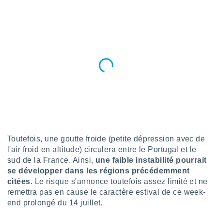
n «
 et
r »,
cédez au
 et vous
z
ation de
qu'ils
 nous ou
aires,
nt de
t
er le
Toutefois, une goutte froide (petite dépression avec de
ement
l'air froid en altitude) circulera entre le Portugal et le
te, ainsi
sud de la France. Ainsi,
une faible instabilité pourrait
per un
se développer dans les régions précédemment
écifique
citées
. Le risque s'annonce toutefois assez limité et ne
us
remettra pas en cause le caractère estival de ce week-
de la
end prolongé du 14 juillet.
 et du