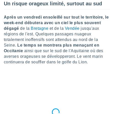
Un risque orageux limité, surtout au sud
lisé en
 de
. Vous
Après un vendredi ensoleillé sur tout le territoire, le
rouver
week-end débutera avec un ciel le plus souvent
ations
dégagé
de la
Bretagne
et de la
Vendée
jusqu'aux
re
régions de l'est. Quelques passages nuageux
que de
totalement inoffensifs sont attendus au nord de la
kies
Seine.
Le temps se montrera plus menaçant en
r votre
Occitanie
ainsi que sur le sud de l'Aquitaine où des
ement à
averses orageuses se développeront. Le vent marin
ment en
sur le
continuera de souffler dans le golfe du Lion.
res des
kies
le au
page de
te web.
MENT,
 les