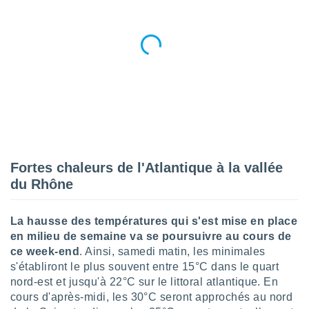
nées
lles sur
d'un
égitime,
vous
vous
 Pour ce
ous
etirer
ement
 opposer
ement
Fortes chaleurs de l'Atlantique à la vallée
nées à
du Rhône
ment en
 sur «
res
» ou
La hausse des températures qui s'est mise en place
e
en milieu de semaine va se poursuivre au cours de
que de
ce week-end
. Ainsi, samedi matin, les minimales
kies
s'établiront le plus souvent entre 15°C dans le quart
ite web.
nord-est et jusqu'à 22°C sur le littoral atlantique. En
cours d'après-midi, les 30°C seront approchés au nord
t nos