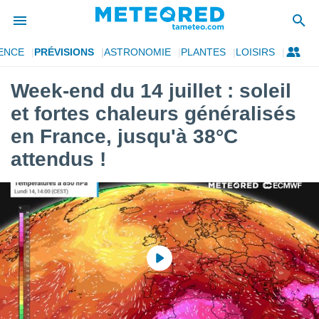
ENCE
PRÉVISIONS
ASTRONOMIE
PLANTES
LOISIRS
e
ntialité
Week-end du 14 juillet : soleil
enu de
et fortes chaleurs généralisés
o.com
o.com) a
en France, jusqu'à 38°C
aré par
attendus !
onnels
arantir
té des
ions
. Vous
accéder
e en
 les
s :
r les