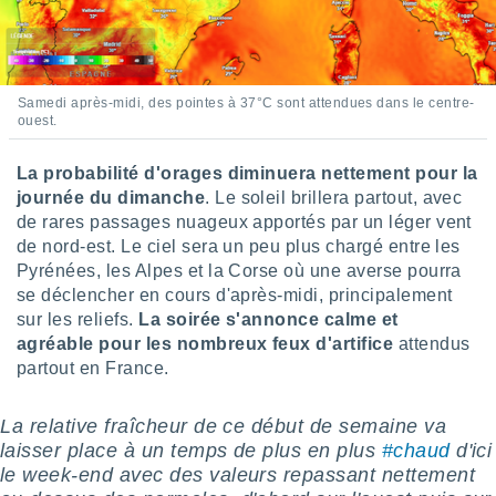
pour
 le
ement
afficher
licité ou
Samedi après-midi, des pointes à 37°C sont attendues dans le centre-
enu
ouest.
lisé,
e vous
La probabilité d'orages diminuera nettement pour la
r de la
journée du dimanche
. Le soleil brillera partout, avec
de rares passages nuageux apportés par un léger vent
 non
de nord-est. Le ciel sera un peu plus chargé entre les
lisée.
Pyrénées, les Alpes et la Corse où une averse pourra
uvez
se déclencher en cours d'après-midi, principalement
ation des
sur les reliefs.
La soirée s'annonce calme et
et
agréable pour les nombreux feux d'artifice
attendus
à notre
partout en France.
 par le
 cette
ion en
️La relative fraîcheur de ce début de semaine va
sur le
laisser place à un temps de plus en plus
#chaud
d'ici
«
le week-end avec des valeurs repassant nettement
».