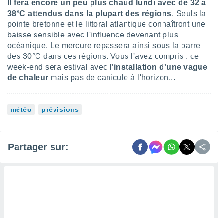
Il fera encore un peu plus chaud lundi avec de 32 à
 utiliser
nées
38°C attendus dans la plupart des régions
. Seuls la
 pour
pointe bretonne et le littoral atlantique connaîtront une
nner le
baisse sensible avec l'influence devenant plus
.
océanique. Le mercure repassera ainsi sous la barre
 de
des 30°C dans ces régions. Vous l'avez compris : ce
isation
week-end sera estival avec
l'installation d'une vague
 et
de chaleur
mais pas de canicule à l'horizon...
ation par
 de
l,
météo
prévisions
s et
lisés,
de
Partager sur:
ance des
és et du
, études
ce et
pement
ces.
os 1199