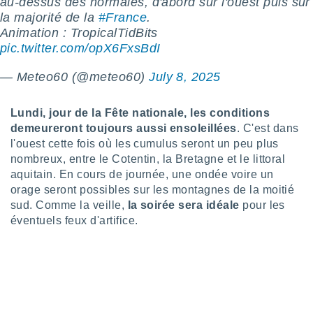
au-dessus des normales, d'abord sur l'ouest puis sur
tre
la majorité de la
#France
.
ement,
Animation : TropicalTidBits
pic.twitter.com/opX6FxsBdI
enaires
s des
— Meteo60 (@meteo60)
July 8, 2025
 des
nts
 ou des
Lundi, jour de la Fête nationale, les conditions
gies
demeureront toujours aussi ensoleillées
. C'est dans
es pour
l'ouest cette fois où les cumulus seront un peu plus
 accéder
nombreux, entre le Cotentin, la Bretagne et le littoral
r des
aquitain. En cours de journée, une ondée voire un
lles
orage seront possibles sur les montagnes de la moitié
ue votre
sud. Comme la veille,
la soirée sera idéale
pour les
r ce site
éventuels feux d'artifice.
 IP et
ifiants
es.
eurs
traiter