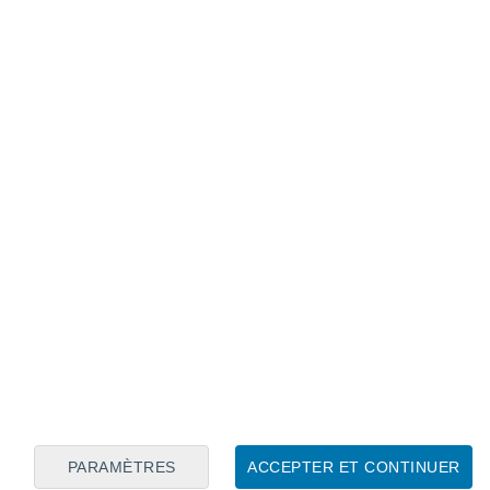
 début de semaine sur quasiment toute la France.
 stable. Cela étant,
quelques foyers
à en direction des différents reliefs
(ils
ges pouvant aller dans cette situation
t les orages ?
rrait temporairement s'inviter d'ici la
ette échéance il est quasiment impossible
concernés.
connexe
PARAMÈTRES
ACCEPTER ET CONTINUER
: la tempête tropicale Dexter menace