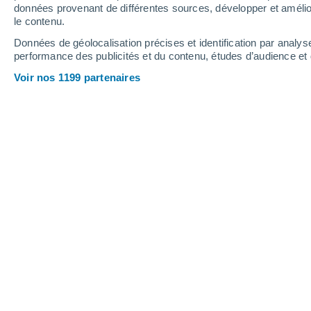
données provenant de différentes sources, développer et amélior
le contenu.
Données de géolocalisation précises et identification par analys
performance des publicités et du contenu, études d’audience e
Voir nos 1199 partenaires
La chaleur s'accentue encore u
cela annonce-t-il de futurs gro
de réponse dans cet article mé
Florian Pasiecznik
08/08/2025 
De la chaleur durable s'invite donc su
plutôt cantonné au sud du pays mais c
nord. Ce week-end, des conditions mét
excessivement chaudes vont persister
tendances météo ?
Très chaud avant des ora