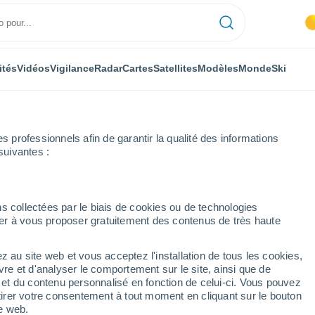
ités
Vidéos
Vigilance
Radar
Cartes
Satellites
Modèles
Monde
Ski
ONOMIE
PLANTES
LOISIRS
professionnels afin de garantir la qualité des informations
suivantes :
s collectées par le biais de cookies ou de technologies
nuer à vous proposer gratuitement des contenus de très haute
s météo du 15 août en France : les orages vont-ils s'inviter en plus de
z au site web et vous acceptez l'installation de tous les cookies,
vre et d'analyser le comportement sur le site, ainsi que de
météo du 15 août en
é et du contenu personnalisé en fonction de celui-ci. Vous pouvez
tirer votre consentement à tout moment en cliquant sur le bouton
t-ils s'inviter en plus de
te web.