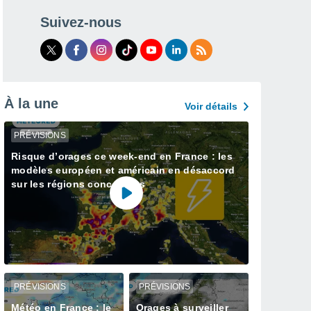
Suivez-nous
À la une
Voir détails
PRÉVISIONS
Risque d’orages ce week-end en France : les
modèles européen et américain en désaccord
sur les régions concernées
PRÉVISIONS
PRÉVISIONS
Météo en France : le
Orages à surveiller