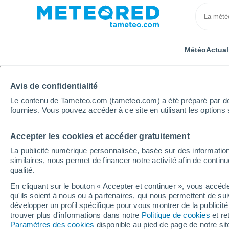
Météo
Actual
TOUTES
ACTUALITÉ
SCIENCE
PRÉVISIONS
ASTR
Avis de confidentialité
Le contenu de Tameteo.com (tameteo.com) a été préparé par des 
fournies. Vous pouvez accéder à ce site en utilisant les options 
Accepter les cookies et accéder gratuitement
La publicité numérique personnalisée, basée sur des information
similaires, nous permet de financer notre activité afin de conti
qualité.
Accueil
Actualités
Prévisions
Premières tendance
En cliquant sur le bouton « Accepter et continuer », vous accéde
qu'ils soient à nous ou à partenaires, qui nous permettent de sui
Premières tendances 
développer un profil spécifique pour vous montrer de la publicit
trouver plus d'informations dans notre
Politique de cookies
et re
France : les orages von
Paramètres des cookies
disponible au pied de page de notre si