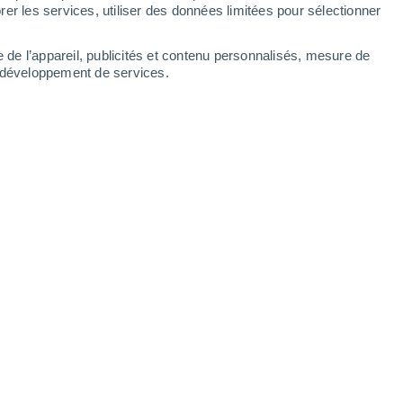
er les services, utiliser des données limitées pour sélectionner
e de l’appareil, publicités et contenu personnalisés, mesure de
t développement de services.
n peu plus sur la France. Mais
s orages d'ici le 15 août ? Éléments
téo.
14:43
4 min
r la France. Dans un premier temps c'était
ette chaleur regagne du terrain plus au
éo pleinement estivales et parfois
.
Mais d'ici le 15 août, qu'indiquent les
ges ?