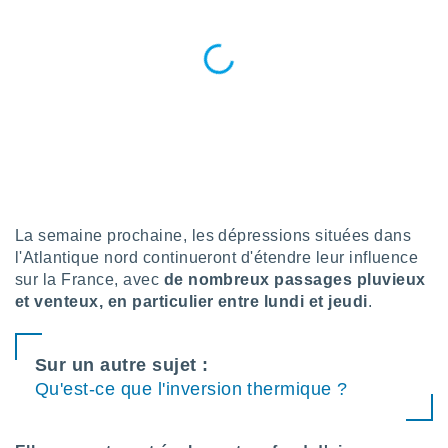
logies
e
s
tez pas
ation de
, vous
z à
à notre
.com.
 cas,
La semaine prochaine, les dépressions situées dans
us
l'Atlantique nord continueront d'étendre leur influence
ns que
sur la France, avec
de nombreux passages pluvieux
s
et venteux, en particulier entre lundi et jeudi
.
ires
urer la
on sur le
Sur un autre sujet :
 seront
Qu'est-ce que l'inversion thermique ?
, et que
ies ne
as