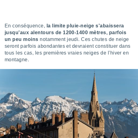
tre
ement,
enaires
En conséquence,
la limite pluie-neige s'abaissera
s des
jusqu'aux alentours de 1200-1400 mètres, parfois
 des
un peu moins
notamment jeudi. Ces chutes de neige
nts
seront parfois abondantes et devraient constituer dans
 ou des
tous les cas, les premières vraies neiges de l'hiver en
gies
montagne.
es pour
 accéder
r des
lles
ue votre
r ce site
 IP et
ifiants
es.
eurs
traiter