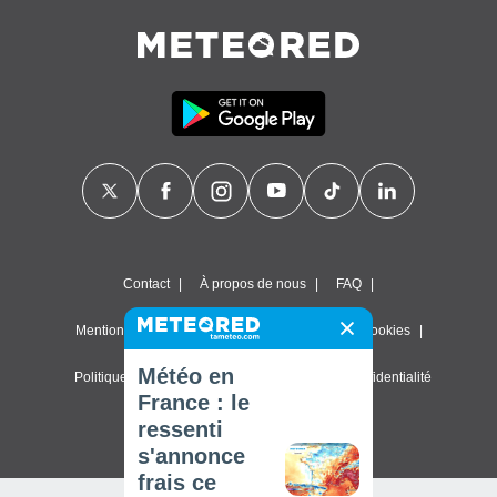
Contact
À propos de nous
FAQ
Mentions légales & Conditions d'utilisation
Cookies
Météo en
Politique de confidentialité
Paramètres de confidentialité
France : le
© 2026 Meteored. Tous droits réservés
ressenti
s'annonce
frais ce