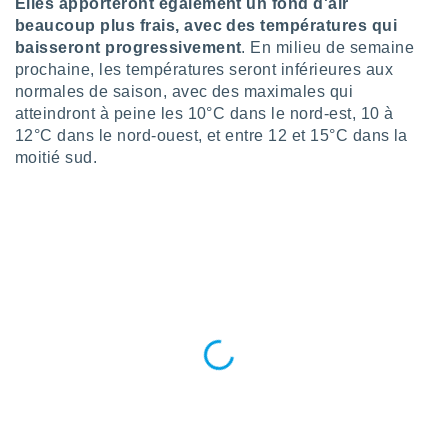
pour
Elles apporteront également un fond d'air
 le
beaucoup plus frais, avec des températures qui
ement
baisseront progressivement
. En milieu de semaine
afficher
prochaine, les températures seront inférieures aux
licité ou
normales de saison, avec des maximales qui
enu
atteindront à peine les 10°C dans le nord-est, 10 à
lisé,
12°C dans le nord-ouest, et entre 12 et 15°C dans la
e vous
moitié sud.
r de la
 non
lisée.
uvez
ation des
et
à notre
 par le
 cette
ion en
sur le
«
».