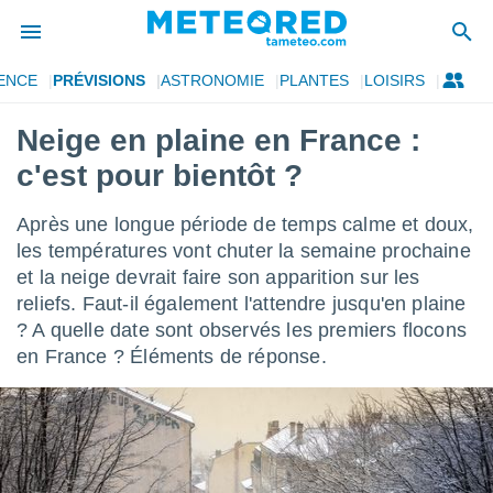
ENCE
PRÉVISIONS
ASTRONOMIE
PLANTES
LOISIRS
e
ntialité
Neige en plaine en France :
enu de
c'est pour bientôt ?
o.com
o.com) a
aré par
Après une longue période de temps calme et doux,
les températures vont chuter la semaine prochaine
onnels
et la neige devrait faire son apparition sur les
arantir
té des
reliefs. Faut-il également l'attendre jusqu'en plaine
ions
? A quelle date sont observés les premiers flocons
. Vous
en France ? Éléments de réponse.
accéder
e en
 les
s :
r les