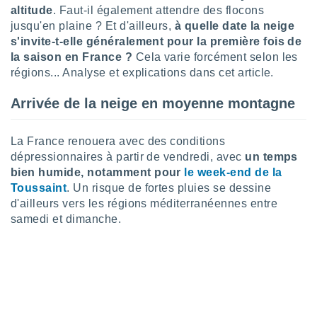
altitude
. Faut-il également attendre des flocons
lisé en
 de
jusqu'en plaine ? Et d'ailleurs,
à quelle date la neige
. Vous
s'invite-t-elle généralement pour la première fois de
rouver
la saison en France ?
Cela varie forcément selon les
régions... Analyse et explications dans cet article.
ations
re
Arrivée de la neige en moyenne montagne
que de
kies
r votre
La France renouera avec des conditions
ement à
dépressionnaires à partir de vendredi, avec
un temps
ment en
sur le
bien humide, notamment pour
le week-end de la
Toussaint
. Un risque de fortes pluies se dessine
res des
d'ailleurs vers les régions méditerranéennes entre
kies
samedi et dimanche.
le au
page de
te web.
MENT,
 les