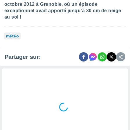
octobre 2012 à Grenoble, où un épisode
lisés,
exceptionnel avait apporté jusqu'à 30 cm de neige
des
our
au sol !
nner des
s
lisés,
météo
la
ance des
s,
la
Partager sur:
ance des
s,
dre les
par le
ques ou
inaisons
ées
nt de
tes
,
er et
r les