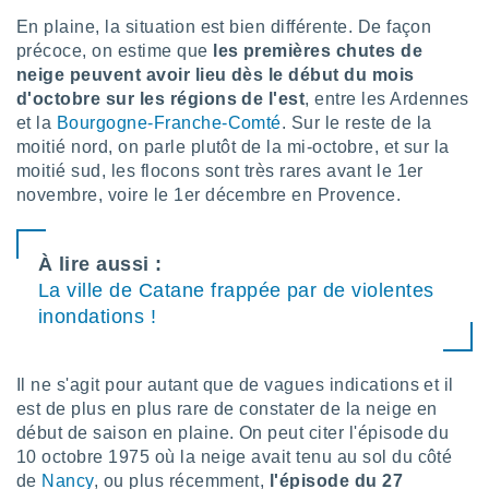
ires
ons le
En plaine, la situation est bien différente. De façon
ent des
précoce, on estime que
les premières chutes de
es
neige peuvent avoir lieu dès le début du mois
 :
d'octobre sur les régions de l'est
, entre les Ardennes
et/ou
et la
Bourgogne-Franche-Comté
. Sur le reste de la
 à des
moitié nord, on parle plutôt de la mi-octobre, et sur la
ions sur
moitié sud, les flocons sont très rares avant le 1er
eil,
novembre, voire le 1er décembre en Provence.
des
limitées
nner la
À lire aussi :
, créer
La ville de Catane frappée par de violentes
ils pour
inondations !
ité
lisée,
des
our
Il ne s'agit pour autant que de vagues indications et il
nner des
est de plus en plus rare de constater de la neige en
és
début de saison en plaine. On peut citer l'épisode du
lisées,
10 octobre 1975 où la neige avait tenu au sol du côté
s profils
de
Nancy
, ou plus récemment,
l'épisode du 27
enus