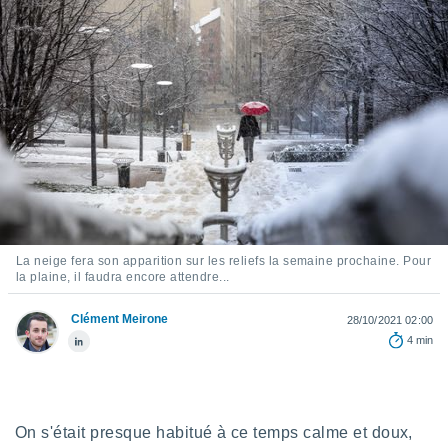
s et
r
tement
cité
ue
lisée,
ACCEPTER
ur des
ET
ions
CONTINUER
es par le
 cookies
PARAMÈTRES
gies
es, nous
La neige fera son apparition sur les reliefs la semaine prochaine. Pour
de
la plaine, il faudra encore attendre...
 notre
afin de
Clément Meirone
28/10/2021 02:00
r à vous
4 min
r
ment des
 de très
alité.
On s'était presque habitué à ce temps calme et doux,
ant sur