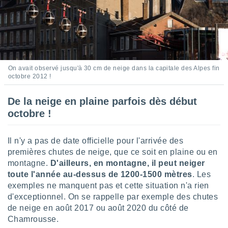
nées
lles sur
d'un
égitime,
vous
vous
 Pour ce
On avait observé jusqu'à 30 cm de neige dans la capitale des Alpes fin
ous
octobre 2012 !
etirer
De la neige en plaine parfois dès début
ement
octobre !
 opposer
ement
nées à
Il n'y a pas de date officielle pour l'arrivée des
ment en
 sur «
premières chutes de neige, que ce soit en plaine ou en
res
» ou
montagne.
D'ailleurs, en montagne, il peut neiger
e
toute l'année au-dessus de 1200-1500 mètres
. Les
que de
exemples ne manquent pas et cette situation n'a rien
kies
d'exceptionnel. On se rappelle par exemple des chutes
ite web.
de neige en août 2017 ou août 2020 du côté de
Chamrousse.
t nos