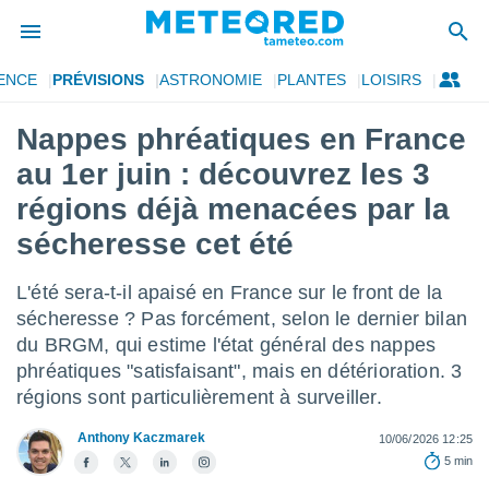
ENCE
PRÉVISIONS
ASTRONOMIE
PLANTES
LOISIRS
e
ntialité
Nappes phréatiques en France
enu de
au 1er juin : découvrez les 3
o.com
o.com) a
régions déjà menacées par la
aré par
sécheresse cet été
onnels
arantir
L'été sera-t-il apaisé en France sur le front de la
té des
sécheresse ? Pas forcément, selon le dernier bilan
ions
. Vous
du BRGM, qui estime l'état général des nappes
accéder
phréatiques "satisfaisant", mais en détérioration. 3
e en
régions sont particulièrement à surveiller.
 les
Anthony Kaczmarek
10/06/2026 12:25
s :
5 min
r les