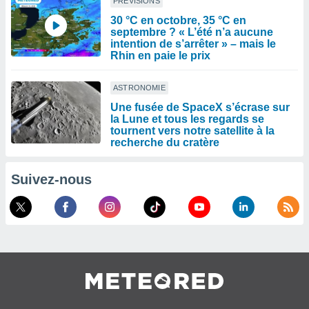
PRÉVISIONS
30 °C en octobre, 35 °C en
septembre ? « L’été n’a aucune
intention de s’arrêter » – mais le
Rhin en paie le prix
ASTRONOMIE
Une fusée de SpaceX s’écrase sur
la Lune et tous les regards se
tournent vers notre satellite à la
recherche du cratère
Suivez-nous