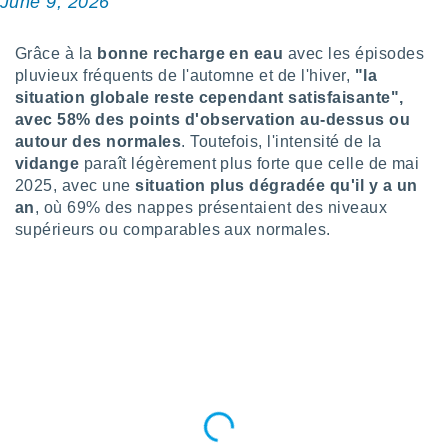
June 9, 2026
logies
e
s
Grâce à la
bonne recharge en eau
avec les épisodes
pluvieux fréquents de l'automne et de l'hiver,
"la
tez pas
situation globale reste cependant satisfaisante",
ation de
avec 58% des points d'observation au-dessus ou
, vous
autour des normales
. Toutefois, l'intensité de la
z à
vidange
paraît légèrement plus forte que celle de mai
à notre
2025, avec une
situation plus dégradée qu'il y a un
.com.
an
, où 69% des nappes présentaient des niveaux
 cas,
supérieurs ou comparables aux normales.
us
ns que
s
ires
urer la
on sur le
 seront
, et que
ies ne
as