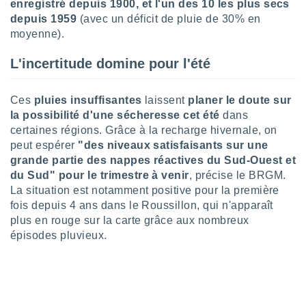
enregistré depuis 1900, et l'un des 10 les plus secs
tre
depuis 1959
(avec un déficit de pluie de 30% en
ement,
moyenne).
enaires
L'incertitude domine pour l'été
s des
 des
nts
Ces
pluies insuffisantes
laissent
planer le doute sur
 ou des
la possibilité d'une sécheresse cet été
dans
gies
certaines régions. Grâce à la recharge hivernale, on
es pour
peut espérer
"des niveaux satisfaisants sur une
 accéder
r des
grande partie des nappes réactives du Sud-Ouest et
du Sud" pour le trimestre à venir
, précise le BRGM.
lles
La situation est notamment positive pour la première
ue votre
fois depuis 4 ans dans le Roussillon, qui n'apparaît
r ce site
plus en rouge sur la carte grâce aux nombreux
épisodes pluvieux.
 IP et
ifiants
es.
eurs
traiter