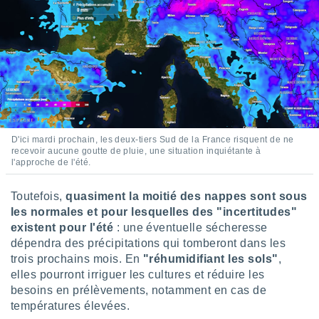
ires
ons le
ent des
es
 :
et/ou
 à des
ions sur
eil,
des
D'ici mardi prochain, les deux-tiers Sud de la France risquent de ne
limitées
recevoir aucune goutte de pluie, une situation inquiétante à
l'approche de l'été.
nner la
, créer
Toutefois,
quasiment la moitié des nappes sont sous
ils pour
ité
les normales et pour lesquelles des "incertitudes"
lisée,
existent pour l'été
: une éventuelle sécheresse
des
dépendra des précipitations qui tomberont dans les
our
trois prochains mois. En
"réhumidifiant les sols"
,
nner des
elles pourront irriguer les cultures et réduire les
és
besoins en prélèvements, notamment en cas de
lisées,
s profils
températures élevées.
enus