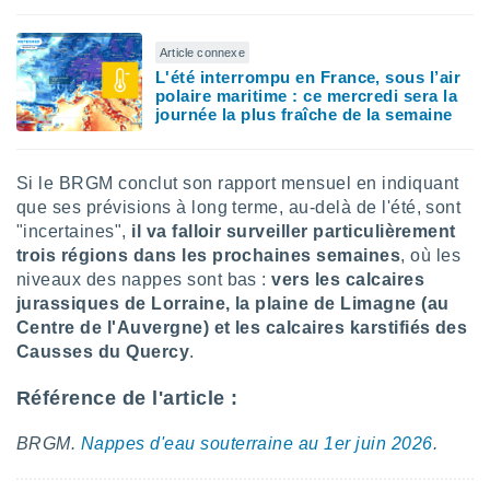
lisés,
des
Article connexe
our
L'été interrompu en France, sous l’air
nner des
polaire maritime : ce mercredi sera la
s
journée la plus fraîche de la semaine
lisés,
la
ance des
Si le BRGM conclut son rapport mensuel en indiquant
s,
la
que ses prévisions à long terme, au-delà de l'été, sont
ance des
"incertaines",
il va falloir surveiller particulièrement
s,
trois régions dans les prochaines semaines
, où les
dre les
niveaux des nappes sont bas :
vers les calcaires
par le
jurassiques de Lorraine, la plaine de Limagne (au
Centre de l'Auvergne) et les calcaires karstifiés des
ques ou
Causses du Quercy
.
inaisons
ées
nt de
Référence de l'article :
tes
,
BRGM.
Nappes d'eau souterraine au 1er juin 2026
.
er et
r les