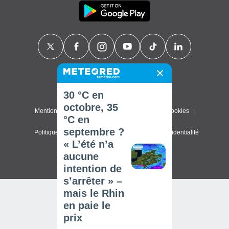
Contact
À propos de nous
FAQ
30 °C en
octobre, 35
Mentions légales & Conditions d'utilisation
Cookies
°C en
septembre ?
Politique de confidentialité
Paramètres de confidentialité
« L’été n’a
© 2026 Meteored. Tous droits réservés
aucune
intention de
s’arrêter » –
mais le Rhin
en paie le
prix