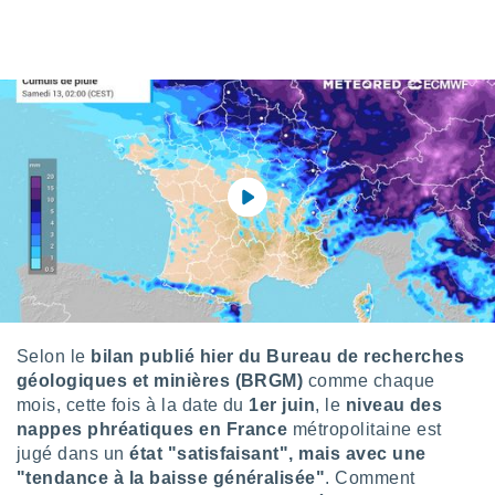
s et
r
tement
cité
ue
lisée,
ACCEPTER
ur des
ET
ions
CONTINUER
es par le
 cookies
PARAMÈTRES
gies
es, nous
de
 notre
afin de
Selon le
bilan publié hier du Bureau de recherches
r à vous
géologiques et minières (BRGM)
comme chaque
r
mois, cette fois à la date du
1er juin
, le
niveau des
ment des
 de très
nappes phréatiques en France
métropolitaine est
alité.
jugé dans un
état "satisfaisant", mais avec une
"tendance à la baisse généralisée"
. Comment
ant sur