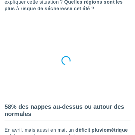
expliquer cette situation ?
Quelles régions sont les
n «
 et
plus à risque de sécheresse cet été ?
r »,
cédez au
 et vous
z
ation de
qu'ils
 nous ou
aires,
nt de
t
er le
ement
te, ainsi
per un
58% des nappes au-dessus ou autour des
écifique
normales
us
de la
 et du
En avril, mais aussi en mai, un
déficit pluviométrique