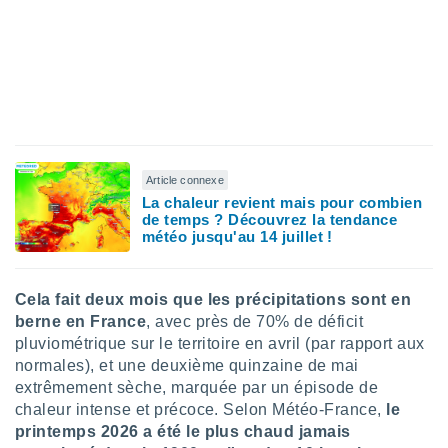
pour
 le
ement
afficher
licité ou
enu
lisé,
e vous
r de la
Article connexe
La chaleur revient mais pour combien
 non
de temps ? Découvrez la tendance
lisée.
météo jusqu'au 14 juillet !
uvez
ation des
Cela fait deux mois que les précipitations sont en
et
berne en France
, avec près de 70% de déficit
à notre
pluviométrique sur le territoire en avril (par rapport aux
 par le
 cette
normales), et une deuxième quinzaine de mai
ion en
extrêmement sèche, marquée par un épisode de
sur le
chaleur intense et précoce. Selon Météo-France,
le
«
printemps 2026 a été le plus chaud jamais
».