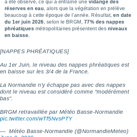
a été observé, ce qui a entraîné une
vidange des
lisé en
réserves en eau
, alors que la végétation en prélève
 de
beaucoup à cette époque de l'année. Résultat,
en date
. Vous
du 1er juin 2026
, selon le BRGM,
77% des nappes
rouver
phréatiques
métropolitaines présentent des
niveaux
ations
en baisse
.
re
que de
[NAPPES PHRÉATIQUES]
kies
r votre
ement à
Au 1er Juin, le niveau des nappes phréatiques est
ment en
en baisse sur les 3/4 de la France.
sur le
La Normandie n'y échappe pas avec des nappes
res des
dont le niveau est considéré comme "modérément
kies
le au
bas".
page de
te web.
BRGM retravaillée par Météo Basse-Normandie
pic.twitter.com/wTf5NvsPTY
MENT,
— ️ Météo Basse-Normandie (@NormandieMeteo)
 les