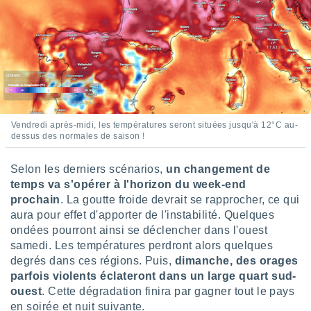
lisés,
des
our
nner des
s
lisés,
la
ance des
s,
Vendredi après-midi, les températures seront situées jusqu'à 12°C au-
la
dessus des normales de saison !
ance des
s,
Selon les derniers scénarios,
un changement de
dre les
par le
temps va s'opérer à l'horizon du week-end
prochain
. La goutte froide devrait se rapprocher, ce qui
ques ou
aura pour effet d'apporter de l'instabilité. Quelques
inaisons
ondées pourront ainsi se déclencher dans l'ouest
ées
samedi. Les températures perdront alors quelques
nt de
degrés dans ces régions. Puis,
dimanche, des orages
tes
parfois violents éclateront dans un large quart sud-
,
er et
ouest
. Cette dégradation finira par gagner tout le pays
r les
en soirée et nuit suivante.