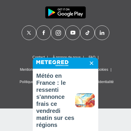
Contact
À propos de nous
FAQ
Mentions légales & Conditions d'utilisation
Cookies
Météo en
France : le
Politique de confidentialité
Paramètres de confidentialité
ressenti
© 2026 Meteored. Tous droits réservés
s'annonce
frais ce
vendredi
matin sur ces
régions