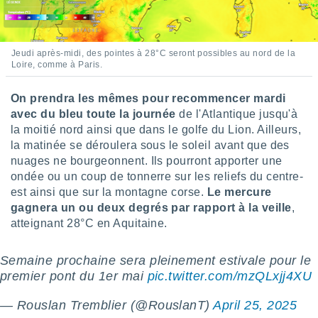
pour
 le
ement
afficher
Jeudi après-midi, des pointes à 28°C seront possibles au nord de la
licité ou
Loire, comme à Paris.
enu
lisé,
e vous
On prendra les mêmes pour recommencer mardi
avec du bleu toute la journée
de l'Atlantique jusqu'à
r de la
la moitié nord ainsi que dans le golfe du Lion. Ailleurs,
la matinée se déroulera sous le soleil avant que des
 non
nuages ne bourgeonnent. Ils pourront apporter une
lisée.
ondée ou un coup de tonnerre sur les reliefs du centre-
uvez
est ainsi que sur la montagne corse.
Le mercure
ation des
gagnera un ou deux degrés par rapport à la veille
,
et
atteignant 28°C en Aquitaine.
à notre
 par le
 cette
Semaine prochaine sera pleinement estivale pour le
ion en
premier pont du 1er mai
pic.twitter.com/mzQLxjj4XU
sur le
«
— Rouslan Tremblier (@RouslanT)
April 25, 2025
».