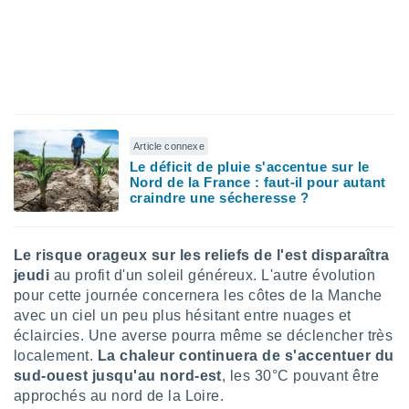
nées
lles sur
d'un
égitime,
vous
vous
 Pour ce
ous
Article connexe
etirer
Le déficit de pluie s'accentue sur le
Nord de la France : faut-il pour autant
ement
craindre une sécheresse ?
 opposer
ement
nées à
ment en
Le risque orageux sur les reliefs de l'est disparaîtra
 sur «
jeudi
au profit d'un soleil généreux. L'autre évolution
res
» ou
pour cette journée concernera les côtes de la Manche
e
avec un ciel un peu plus hésitant entre nuages et
que de
éclaircies. Une averse pourra même se déclencher très
kies
localement.
La chaleur continuera de s'accentuer du
ite web.
sud-ouest jusqu'au nord-est
, les 30°C pouvant être
t nos
approchés au nord de la Loire.