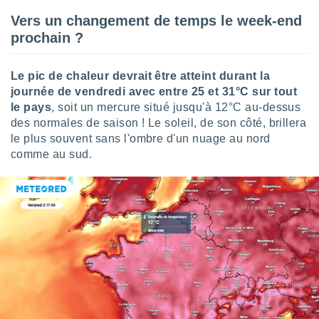
ires
ons le
Vers un changement de temps le week-end
ent des
prochain ?
es
 :
et/ou
Le pic de chaleur devrait être atteint durant la
 à des
journée de vendredi avec entre 25 et 31°C sur tout
ions sur
le pays
, soit un mercure situé jusqu'à 12°C au-dessus
eil,
des normales de saison ! Le soleil, de son côté, brillera
des
le plus souvent sans l'ombre d'un nuage au nord
limitées
comme au sud.
nner la
, créer
ils pour
ité
lisée,
des
our
nner des
és
lisées,
s profils
enus