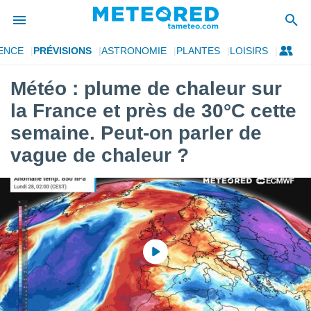
ENCE
PRÉVISIONS
ASTRONOMIE
PLANTES
LOISIRS
e
ntialité
Météo : plume de chaleur sur
enu de
la France et près de 30°C cette
o.com
o.com) a
semaine. Peut-on parler de
aré par
vague de chaleur ?
onnels
arantir
té des
ions
. Vous
accéder
e en
 les
s :
r les