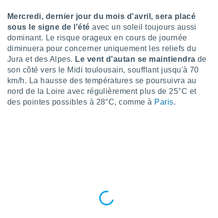
tre
Mercredi, dernier jour du mois d'avril, sera placé
ement,
sous le signe de l'été
avec un soleil toujours aussi
dominant. Le risque orageux en cours de journée
enaires
s des
diminuera pour concerner uniquement les reliefs du
 des
Jura et des Alpes.
Le vent d'autan se maintiendra
de
nts
son côté vers le Midi toulousain, soufflant jusqu'à 70
 ou des
km/h. La hausse des températures se poursuivra au
gies
nord de la Loire avec régulièrement plus de 25°C et
es pour
des pointes possibles à 28°C, comme à
Paris
.
 accéder
r des
lles
ue votre
r ce site
 IP et
ifiants
es.
eurs
traiter