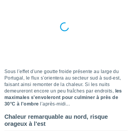
n «
 et
r »,
cédez au
 et vous
z
ation de
qu'ils
 nous ou
aires,
nt de
Sous l'effet d'une goutte froide présente au large du
t
Portugal, le flux s'orientera au secteur sud à sud-est,
er le
faisant ainsi remonter de la chaleur. Si les nuits
ement
demeureront encore un peu fraîches par endroits,
les
te, ainsi
maximales s'envoleront pour culminer à près de
per un
30°C à l'ombre
l'après-midi...
écifique
us
Chaleur remarquable au nord, risque
de la
orageux à l'est
 et du