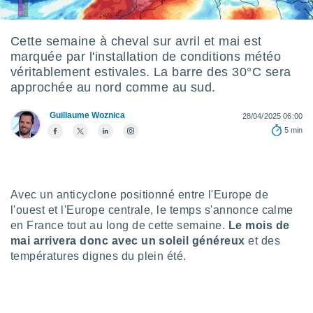
s et
r
tement
Cette semaine à cheval sur avril et mai est
marquée par l'installation de conditions météo
cité
ue
véritablement estivales. La barre des 30°C sera
lisée,
approchée au nord comme au sud.
ACCEPTER
ur des
ET
ions
Guillaume Woznica
CONTINUER
28/04/2025 06:00
es par le
5 min
 cookies
PARAMÈTRES
gies
es, nous
de
Avec un anticyclone positionné entre l'Europe de
 notre
l'ouest et l'Europe centrale, le temps s'annonce calme
afin de
en France tout au long de cette semaine.
Le mois de
r à vous
mai arrivera donc avec un soleil généreux
et des
r
températures dignes du plein été.
ment des
 de très
alité.
ant sur