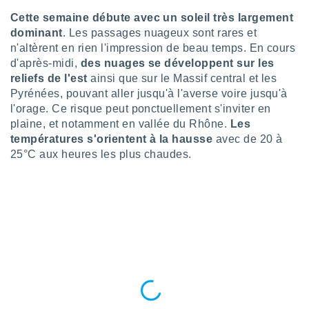
lisé en
Cette semaine débute avec un soleil très largement
 de
dominant
. Les passages nuageux sont rares et
. Vous
n'altèrent en rien l'impression de beau temps. En cours
rouver
d'après-midi,
des nuages se développent sur les
ations
reliefs de l'est
ainsi que sur le Massif central et les
re
Pyrénées, pouvant aller jusqu'à l'averse voire jusqu'à
que de
l'orage. Ce risque peut ponctuellement s'inviter en
kies
plaine, et notamment en vallée du Rhône.
Les
r votre
températures s'orientent à la hausse
avec de 20 à
ement à
25°C aux heures les plus chaudes.
ment en
sur le
res des
kies
le au
page de
te web.
MENT,
 les