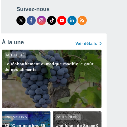
Suivez-nous
À la une
Voir détails
ACTUALITÉ
Le réchauffement climatique modifie le goût
de nos aliments
PRÉVISIONS
ASTRONOMIE
30 °C en octobre, 35
Une fusée de SpaceX