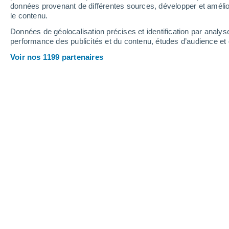
données provenant de différentes sources, développer et amélior
le contenu.
Données de géolocalisation précises et identification par analys
performance des publicités et du contenu, études d’audience e
Voir nos 1199 partenaires
Cette semaine est marquée par
avec des pluies surtout présen
d'ouest devrait finir par prend
end.
Guillaume Woznica
Pour cette dernière semaine avant la p
sera située entre deux anticyclones, l'
centrale. Dans ces conditions,
le temp
Méditerranée
où une petite dépression 
parfois abondantes.