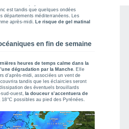
u'au nord du pays mercredi. Le ciel sera
lanc est tandis que quelques ondées
es départements méditerranéens. Les
omme après-midi.
Le risque de gel matinal
océaniques en fin de semaine
ernières heures de temps calme dans la
 d'une dégradation par la Manche
. Elle
rs d'après-midi, associées un vent de
 couvrira tandis que les éclaircies seront
dissipation des éventuels brouillards
d-sud-ouest,
la douceur s'accentuera de
à 18°C possibles au pied des Pyrénées.