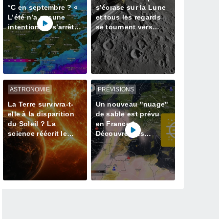
°C en septembre ? «
s’écrase sur la Lune
L’été n’a aucune
et tous les regards
intention de s’arrêter
se tournent vers
» – mais le Rhin en
notre satellite à la
paie le prix
recherche du cratère
ASTRONOMIE
PRÉVISIONS
La Terre survivra-t-
Un nouveau "nuage"
elle à la disparition
de sable est prévu
du Soleil ? La
en France !
science réécrit le
Découvrez les
dernier jour de notre
prévisions météo
planète