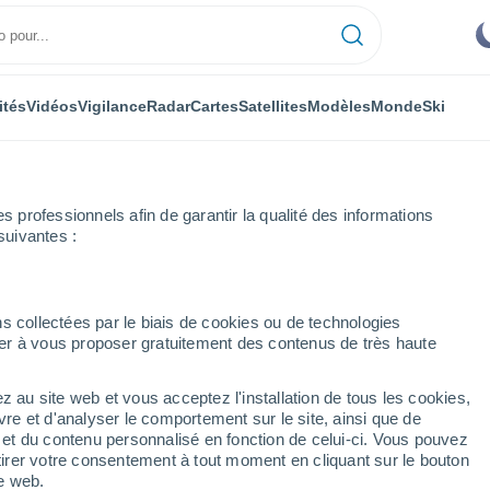
ités
Vidéos
Vigilance
Radar
Cartes
Satellites
Modèles
Monde
Ski
ONOMIE
PLANTES
LOISIRS
professionnels afin de garantir la qualité des informations
suivantes :
s collectées par le biais de cookies ou de technologies
nuer à vous proposer gratuitement des contenus de très haute
ne : un ciel partagé et parfois menaçant avec toujours de la douceur
z au site web et vous acceptez l'installation de tous les cookies,
vre et d'analyser le comportement sur le site, ainsi que de
un ciel partagé et parfois
é et du contenu personnalisé en fonction de celui-ci. Vous pouvez
tirer votre consentement à tout moment en cliquant sur le bouton
s de la douceur au
te web.