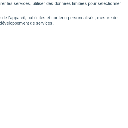
er les services, utiliser des données limitées pour sélectionner
e de l’appareil, publicités et contenu personnalisés, mesure de
t développement de services.
 la persistance de la douceur,
tes en Méditerranée. Le flux
re le dessus à l'approche du week-
15/12/2025 06:01
5 min
ériode des fêtes de fin d'année, la France
un vers les Açores et l'autre sur l'Europe
s sera plutôt calme, sauf en
apportera de l'instabilité et des pluies