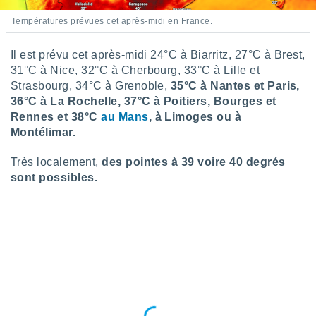
tre
Températures prévues cet après-midi en France.
ement,
Il est prévu cet après-midi 24°C à Biarritz, 27°C à Brest,
enaires
s des
31°C à Nice, 32°C à Cherbourg, 33°C à Lille et
 des
Strasbourg, 34°C à Grenoble,
35°C à Nantes et Paris,
nts
36°C à La Rochelle, 37°C à Poitiers, Bourges et
 ou des
Rennes et 38°C
au Mans
, à Limoges ou à
gies
Montélimar.
es pour
 accéder
Très localement,
des pointes à 39 voire 40 degrés
r des
sont possibles.
lles
ue votre
r ce site
 IP et
ifiants
es.
eurs
traiter