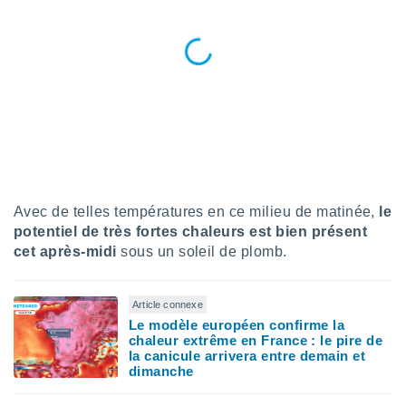
logies
e
s
tez pas
ation de
, vous
z à
à notre
.com.
 cas,
Avec de telles températures en ce milieu de matinée,
le
us
potentiel de très fortes chaleurs est bien présent
ns que
cet après-midi
sous un soleil de plomb.
s
ires
urer la
Article connexe
on sur le
Le modèle européen confirme la
 seront
chaleur extrême en France : le pire de
la canicule arrivera entre demain et
, et que
dimanche
ies ne
as