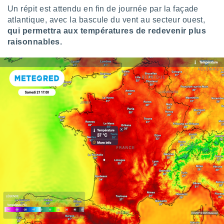
pour
Un répit est attendu en fin de journée par la façade
 le
atlantique, avec la bascule du vent au secteur ouest,
ement
afficher
qui permettra aux températures de redevenir plus
licité ou
raisonnables.
enu
lisé,
e vous
r de la
 non
lisée.
uvez
ation des
et
à notre
 par le
 cette
ion en
sur le
«
».