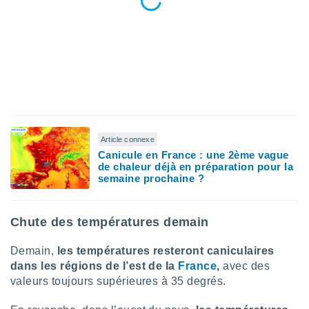
nées
lles sur
d'un
égitime,
vous
vous
 Pour ce
ous
etirer
ement
Article connexe
 opposer
Canicule en France : une 2ème vague
ement
de chaleur déjà en préparation pour la
semaine prochaine ?
nées à
ment en
 sur «
res
» ou
Chute des températures demain
e
que de
Demain,
les températures resteront caniculaires
kies
dans les régions de l’est de la
France
,
avec des
ite web.
valeurs toujours supérieures à 35 degrés.
t nos