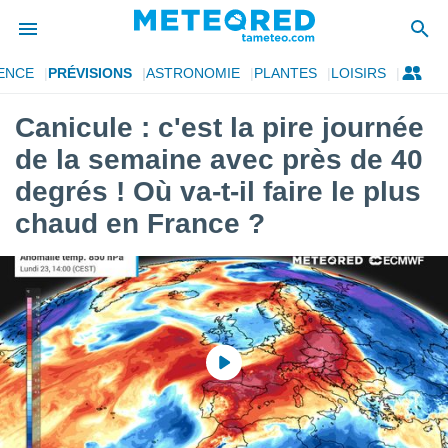
ENCE
PRÉVISIONS
ASTRONOMIE
PLANTES
LOISIRS
e
ntialité
Canicule : c'est la pire journée
enu de
de la semaine avec près de 40
o.com
o.com) a
degrés ! Où va-t-il faire le plus
aré par
chaud en France ?
onnels
arantir
té des
ions
. Vous
accéder
e en
 les
s :
r les