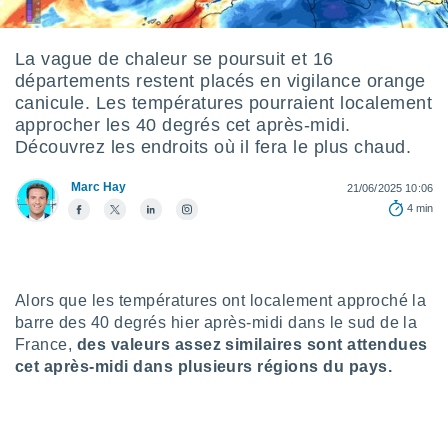
s et
r
tement
La vague de chaleur se poursuit et 16
départements restent placés en vigilance orange
cité
ue
canicule. Les températures pourraient localement
lisée,
approcher les 40 degrés cet après-midi.
ACCEPTER
ur des
Découvrez les endroits où il fera le plus chaud.
ET
ions
CONTINUER
es par le
Marc Hay
21/06/2025 10:06
 cookies
4 min
PARAMÈTRES
gies
es, nous
de
 notre
Alors que les températures ont localement approché la
afin de
barre des 40 degrés hier après-midi dans le sud de la
r à vous
France,
des valeurs assez similaires sont attendues
r
cet après-midi dans plusieurs régions du pays.
ment des
 de très
alité.
ant sur