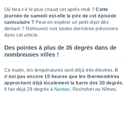
lisé en
Où fera-t-il le plus chaud cet après-midi ?
Cette
 de
. Vous
journée de samedi est-elle la pire de cet épisode
rouver
caniculaire ?
Peut-on espérer un petit répit dès
demain ? Retrouvez nos toutes dernières prévisions
ations
dans cet article.
re
que de
Des pointes à plus de 35 degrés dans de
kies
nombreuses villes !
r votre
ement à
ment en
Ce matin, les températures sont déjà très élevées.
Il
sur le
n’est pas encore 10 heures que les thermomètres
res des
approchent déjà localement la barre des 30 degrés.
kies
Il fait déjà 28 degrés à
Nantes
, Rochefort ou Nîmes.
le au
page de
te web.
MENT,
 les