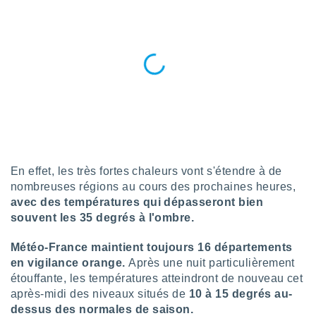
n «
 et
r »,
cédez au
 et vous
z
ation de
qu'ils
 nous ou
aires,
nt de
En effet, les très fortes chaleurs vont s'étendre à de
t
nombreuses régions au cours des prochaines heures,
er le
avec des températures qui dépasseront bien
ement
souvent les 35 degrés à l'ombre.
te, ainsi
per un
Météo-France maintient toujours 16 départements
écifique
en vigilance orange.
Après une nuit particulièrement
us
étouffante, les températures atteindront de nouveau cet
de la
après-midi des niveaux situés de
10 à 15 degrés au-
 et du
dessus des normales de saison.