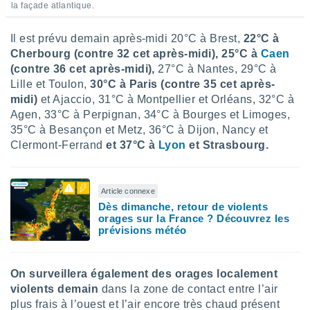
la façade atlantique.
lisés,
des
Il est prévu demain après-midi 20°C à Brest,
22°C à
our
nner des
Cherbourg (contre 32 cet après-midi), 25°C à
Caen
s
(contre 36 cet après-midi),
27°C à Nantes, 29°C à
lisés,
Lille et Toulon,
30°C à Paris (contre 35 cet après-
la
midi)
et Ajaccio, 31°C à Montpellier et Orléans, 32°C à
ance des
Agen, 33°C à Perpignan, 34°C à Bourges et Limoges,
s,
35°C à Besançon et Metz, 36°C à Dijon, Nancy et
la
ance des
Clermont-Ferrand
et 37°C à
Lyon
et Strasbourg.
s,
dre les
par le
Article connexe
Dès dimanche, retour de violents
ques ou
orages sur la France ? Découvrez les
inaisons
prévisions météo
ées
nt de
tes
On surveillera également des orages localement
,
er et
violents demain
dans la zone de contact entre l’air
r les
plus frais à l’ouest et l’air encore très chaud présent