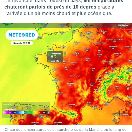
En revanche, dans l’ouest du pays,
les températures
ires
ons le
chuteront parfois de près de 10 degrés
grâce à
ent des
l’arrivée d’un air moins chaud et plus océanique.
es
 :
et/ou
 à des
ions sur
eil,
des
limitées
nner la
, créer
ils pour
ité
lisée,
des
our
nner des
és
lisées,
s profils
Chute des températures ce dimanche près de la Manche ou le long de
enus