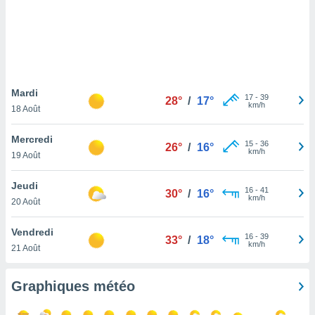
logies
e
s
tez pas
ation de
, vous
Mardi
17
-
39
28°
/
17°
z à
km/h
18 Août
à notre
Mercredi
.com.
15
-
36
26°
/
16°
km/h
19 Août
 cas,
us
ns que
Jeudi
16
-
41
30°
/
16°
s
km/h
20 Août
ires
Vendredi
urer la
16
-
39
33°
/
18°
km/h
21 Août
on sur le
 seront
, et que
Graphiques météo
ies ne
as