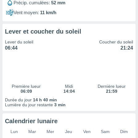
ires
Précip. cumulées:
52 mm
ons le
ent des
Vent moyen:
11 km/h
es
 :
Lever et coucher du soleil
et/ou
 à des
Lever du soleil
Coucher du soleil
ions sur
06:44
21:24
eil,
des
limitées
nner la
, créer
ils pour
Première lueur
Midi
Dernière lueur
ité
06:09
14:04
21:59
lisée,
Durée du jour
14 h 40 min
des
Lumière du jour restante
3 min
our
nner des
és
Calendrier lunaire
lisées,
Lun
Mar
Mer
Jeu
Ven
Sam
Dim
s profils
enus