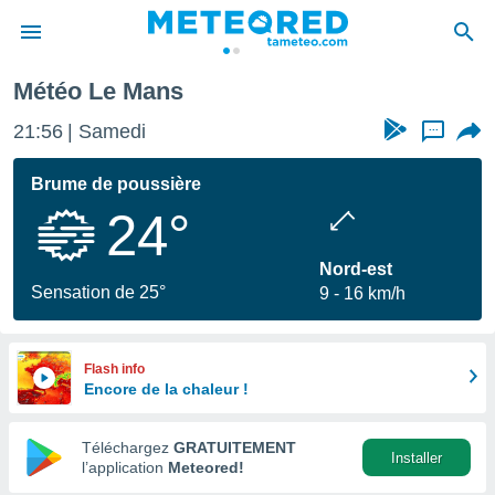
Météo Le Mans
e
ntialité
21:56
Samedi
...
enu de
o.com
Brume de poussière
o.com) a
24°
aré par
onnels
Nord-est
arantir
Sensation de 25°
9
16 km/h
té des
ions
. Vous
accéder
Flash info
e en
Encore de la chaleur !
 les
Téléchargez
GRATUITEMENT
s :
Installer
l’application
Meteored!
r les