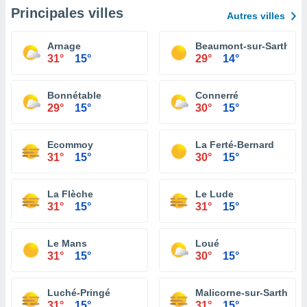
Principales villes
Autres villes
Arnage
Beaumont-sur-Sarthe
31°
15°
29°
14°
Bonnétable
Connerré
29°
15°
30°
15°
Ecommoy
La Ferté-Bernard
31°
15°
30°
15°
La Flèche
Le Lude
31°
15°
31°
15°
Le Mans
Loué
31°
15°
30°
15°
Luché-Pringé
Malicorne-sur-Sarthe
31°
15°
31°
15°