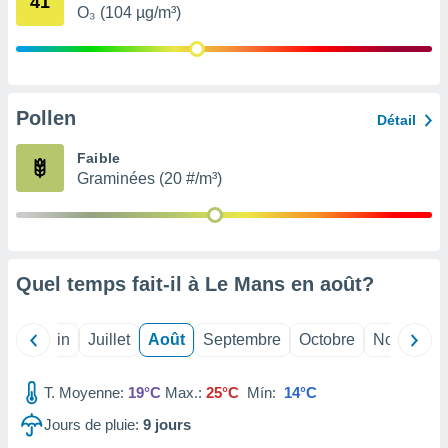
41
nées
O₃ (104 µg/m³)
lles sur
d'un
égitime,
vous
vous
Pollen
Détail
 Pour ce
ous
Faible
etirer
Graminées (20 #/m³)
ement
 opposer
ement
nées à
ment en
Quel temps fait-il à Le Mans en
août
?
 sur «
res
» ou
e
Mai
Juin
Juillet
Août
Septembre
Octobre
Novembre
que de
kies
ite web.
T. Moyenne:
19°C
Max.:
25°C
Mín:
14°C
Jours de pluie:
9
jours
t nos