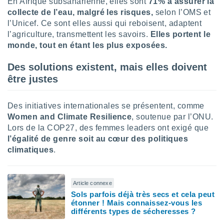
En Afrique subsaharienne, elles sont
71% à assurer la
lisés,
collecte de l’eau, malgré les risques,
selon l’OMS et
des
l’Unicef. Ce sont elles aussi qui reboisent, adaptent
our
l’agriculture, transmettent les savoirs.
Elles portent le
nner des
monde, tout en étant les plus exposées.
s
lisés,
Des solutions existent, mais elles doivent
la
ance des
être justes
s,
la
ance des
Des initiatives internationales se présentent, comme
s,
Women and Climate Resilience
, soutenue par l’ONU.
dre les
Lors de la COP27, des femmes leaders ont exigé que
par le
l’égalité de genre soit au cœur des politiques
climatiques
.
ques ou
inaisons
ées
nt de
Article connexe
tes
Sols parfois déjà très secs et cela peut
,
étonner ! Mais connaissez-vous les
er et
différents types de sécheresses ?
r les