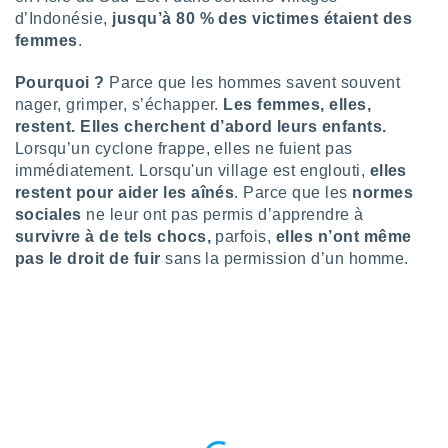
logies
d’Indonésie,
jusqu’à 80 % des victimes étaient des
e
femmes
.
s
Pourquoi ?
Parce que les hommes savent souvent
tez pas
nager, grimper, s’échapper.
Les femmes, elles,
ation de
restent. Elles cherchent d’abord leurs enfants.
, vous
z à
Lorsqu’un cyclone frappe, elles ne fuient pas
à notre
immédiatement. Lorsqu'un village est englouti,
elles
restent pour aider les aînés
. Parce que les
normes
.com.
sociales
ne leur ont pas permis d’apprendre à
 cas,
survivre à de tels chocs,
parfois,
elles n’ont même
us
pas le droit de fuir
sans la permission d’un homme.
ns que
s
ires
urer la
on sur le
 seront
, et que
ies ne
as