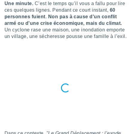
n «
Une minute.
C’est le temps qu’il vous a fallu pour lire
 et
ces quelques lignes. Pendant ce court instant,
60
r »,
personnes fuient
.
Non
pas à cause d'un conflit
cédez au
armé ou d'une crise économique, mais du climat.
 et vous
Un cyclone rase une maison, une inondation emporte
z
ation de
un village, une sécheresse pousse une famille à l’exil.
qu'ils
 nous ou
aires,
nt de
t
er le
ement
te, ainsi
per un
écifique
us
de la
 et du
Dans ce contexte,
"Le Grand Déplacement : l’exode