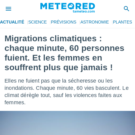
ACTUALITÉ
SCIENCE
PRÉVISIONS
ASTRONOMIE
PLANTES
e
ntialité
Migrations climatiques :
enu de
chaque minute, 60 personnes
o.com
o.com) a
fuient. Et les femmes en
aré par
souffrent plus que jamais !
onnels
arantir
Elles ne fuient pas que la sécheresse ou les
té des
inondations. Chaque minute, 60 vies basculent. Le
ions
. Vous
climat dérègle tout, sauf les violences faites aux
accéder
femmes.
e en
 les
s :
r les