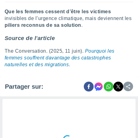
 utiliser
nées
Que les femmes cessent d’être les victimes
 pour
invisibles de l’urgence climatique, mais deviennent les
nner le
piliers reconnus de sa solution
.
.
 de
Source de l'article
isation
 et
The Conversation. (2025, 11 juin).
Pourquoi les
ation par
femmes souffrent davantage des catastrophes
 de
l,
naturelles et des migrations
.
s et
lisés,
Partager sur:
de
ance des
és et du
, études
ce et
pement
ces.
os 1199