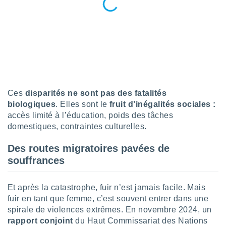
pour
 le
ement
afficher
licité ou
enu
lisé,
e vous
r de la
Ces
disparités ne sont pas des fatalités
biologiques
. Elles sont le
fruit d’inégalités sociales :
 non
accès limité à l’éducation, poids des tâches
lisée.
uvez
domestiques, contraintes culturelles.
ation des
Des routes migratoires pavées de
et
souffrances
à notre
 par le
 cette
Et après la catastrophe, fuir n’est jamais facile. Mais
ion en
fuir en tant que femme, c’est souvent entrer dans une
sur le
spirale de violences extrêmes. En novembre 2024, un
«
rapport conjoint
du Haut Commissariat des Nations
».