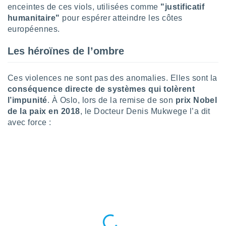
nées
enceintes de ces viols, utilisées comme
"justificatif
lles sur
humanitaire"
pour espérer atteindre les côtes
d'un
européennes.
égitime,
vous
Les héroïnes de l’ombre
vous
 Pour ce
ous
Ces violences ne sont pas des anomalies. Elles sont la
etirer
conséquence directe de systèmes qui tolèrent
l’impunité
. À Oslo, lors de la remise de son
prix Nobel
ement
de la paix en 2018
, le Docteur Denis Mukwege l’a dit
 opposer
ement
avec force :
nées à
ment en
 sur «
res
» ou
e
que de
kies
ite web.
t nos