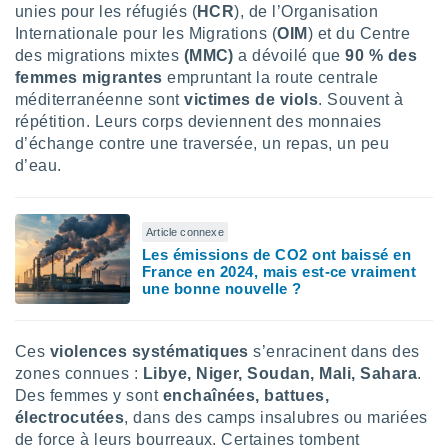
unies pour les réfugiés (
HCR
), de l’Organisation
tre
Internationale pour les Migrations (
OIM
) et du Centre
ement,
des migrations mixtes
(MMC)
a dévoilé que
90 % des
femmes migrantes
empruntant la route centrale
enaires
s des
méditerranéenne sont
victimes de viols
. Souvent à
 des
répétition. Leurs corps deviennent des monnaies
nts
d’échange contre une traversée, un repas, un peu
 ou des
d’eau.
gies
es pour
 accéder
r des
Article connexe
Les émissions de CO2 ont baissé en
lles
France en 2024, mais est-ce vraiment
une bonne nouvelle ?
ue votre
r ce site
 IP et
Ces
violences systématiques
s’enracinent dans des
ifiants
zones connues :
Libye, Niger, Soudan, Mali, Sahara
.
es.
Des femmes y sont
enchaînées, battues,
électrocutées
, dans des camps insalubres ou mariées
eurs
de force à leurs bourreaux. Certaines tombent
traiter