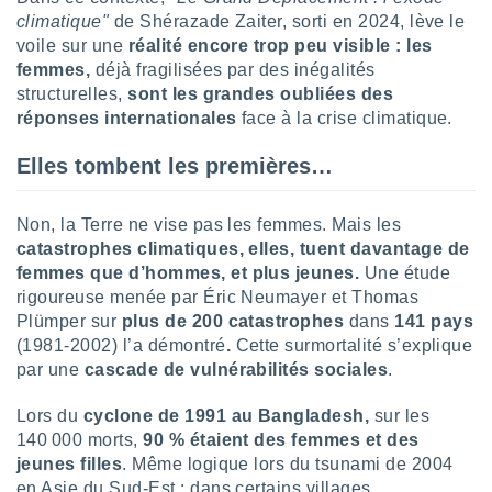
lisé en
climatique"
de Shérazade Zaiter, sorti en 2024, lève le
 de
voile sur une
réalité encore trop peu visible : les
. Vous
femmes,
déjà fragilisées par des inégalités
rouver
structurelles,
sont les grandes oubliées des
réponses internationales
face à la crise climatique.
ations
re
que de
Elles tombent les premières…
kies
r votre
Non, la Terre ne vise pas les femmes. Mais les
ement à
ment en
catastrophes climatiques, elles, tuent davantage de
sur le
femmes que d’hommes,
et plus jeunes
.
Une étude
rigoureuse menée par Éric Neumayer et Thomas
res des
Plümper sur
plus de 200 catastrophes
dans
141 pays
kies
(1981-2002) l’a démontré
.
Cette surmortalité s’explique
le au
par une
cascade de vulnérabilités sociales
.
page de
te web.
Lors du
cyclone de 1991 au Bangladesh,
sur les
MENT,
140 000 morts,
90 % étaient des femmes et des
jeunes filles
. Même logique lors du tsunami de 2004
 les
en Asie du Sud-Est : dans certains villages