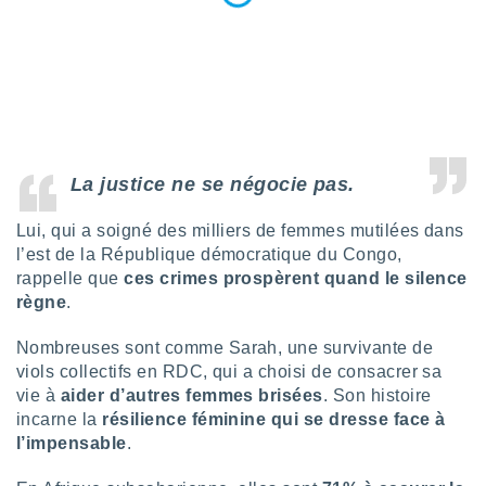
ires
ons le
ent des
es
 :
et/ou
 à des
ions sur
eil,
La justice ne se négocie pas.
des
limitées
Lui, qui a soigné des milliers de femmes mutilées dans
l’est de la République démocratique du Congo,
nner la
rappelle que
ces crimes prospèrent quand le silence
, créer
ils pour
règne
.
ité
lisée,
Nombreuses sont comme Sarah, une survivante de
des
viols collectifs en RDC, qui a choisi de consacrer sa
our
vie à
aider d’autres femmes brisées
. Son histoire
nner des
incarne la
résilience féminine qui se dresse face à
és
l’impensable
.
lisées,
s profils
enus