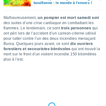
bouillonne : le monde à l’envers !
nées
lles sur
d'un
égitime,
Malheureusement,
un pompier est mort samedi soir
vous
des suites d'une crise cardiaque en combattant les
vous
flammes. Le lendemain, ce sont
trois personnes
qui
 Pour ce
ont péri lors de l'accident d'un camion-citerne utilisé
ous
pour lutter contre l'un des deux incendies menaçant
etirer
Bursa. Quelques jours avant, ce sont
dix ouvriers
ement
forestiers et secouristes bénévoles
qui ont trouvé la
 opposer
mort sur le front d'un violent incendie 150 kilomètres
ement
plus à l'est.
nées à
ment en
 sur «
res
» ou
e
que de
kies
ite web.
t nos