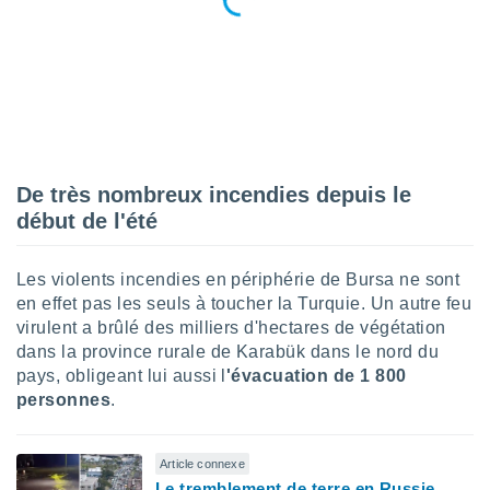
ires
ons le
ent des
es
 :
et/ou
 à des
ions sur
eil,
De très nombreux incendies depuis le
des
début de l'été
limitées
nner la
Les violents incendies en périphérie de Bursa ne sont
, créer
ils pour
en effet pas les seuls à toucher la Turquie. Un autre feu
ité
virulent a brûlé des milliers d'hectares de végétation
lisée,
dans la province rurale de Karabük dans le nord du
des
pays, obligeant lui aussi l
'évacuation de 1 800
our
personnes
.
nner des
és
lisées,
Article connexe
s profils
Le tremblement de terre en Russie
enus