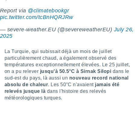
logies
e
Report via
@climatebookgr
s
pic.twitter.com/tcBnHQRJRw
tez pas
— severe-weather.EU (@severeweatherEU)
July 26,
ation de
2025
, vous
z à
à notre
La Turquie, qui subissait déjà un mois de juillet
particulièrement chaud, a également observé des
.com.
températures exceptionnellement élevées. Le 25 juillet,
 cas,
on a pu relever
jusqu'à 50.5°C à Sirnak Silopi
dans le
us
sud-est du pays, là aussi un
nouveau record national
ns que
s
absolu de chaleur
. Les 50°C n'avaient
jamais été
relevés jusque là
dans l'histoire des relevés
ires
météorologiques turques.
urer la
on sur le
 seront
, et que
ies ne
as