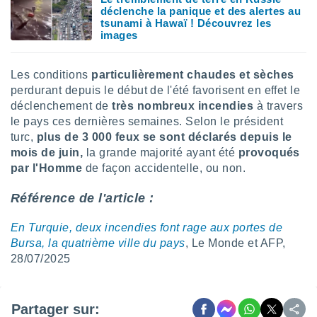
déclenche la panique et des alertes au
lisés,
tsunami à Hawaï ! Découvrez les
des
images
our
nner des
s
Les conditions
particulièrement chaudes et sèches
lisés,
perdurant depuis le début de l'été favorisent en effet le
la
déclenchement de
t
rès nombreux incendies
à travers
ance des
s,
le pays ces dernières semaines. Selon le président
la
turc,
plus de 3 000 feux se sont déclarés depuis le
ance des
mois de juin,
la grande majorité ayant été
provoqués
s,
par l'Homme
de façon accidentelle, ou non.
dre les
par le
Référence de l'article :
ques ou
En Turquie, deux incendies font rage aux portes de
inaisons
ées
Bursa, la quatrième ville du pays
, Le Monde et AFP,
nt de
28/07/2025
tes
,
er et
Partager sur:
r les