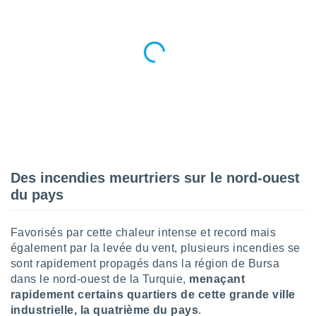
pour
 le
ement
afficher
licité ou
enu
lisé,
e vous
r de la
 non
lisée.
Des incendies meurtriers sur le nord-ouest
uvez
du pays
ation des
et
à notre
Favorisés par cette chaleur intense et record mais
 par le
également par la levée du vent, plusieurs incendies se
 cette
sont rapidement propagés dans la région de Bursa
ion en
dans le nord-ouest de la Turquie,
menaçant
sur le
rapidement certains quartiers de cette grande ville
«
industrielle, la quatrième du pays
.
».