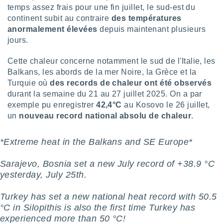
temps assez frais pour une fin juillet, le sud-est du
lisé en
 de
continent subit au contraire
des températures
. Vous
anormalement élevées
depuis maintenant plusieurs
rouver
jours.
ations
Cette chaleur concerne notamment le sud de l'Italie, les
re
Balkans, les abords de la mer Noire, la Grèce et la
que de
Turquie où
des records de chaleur ont été observés
kies
r votre
durant la semaine du 21 au 27 juillet 2025. On a par
ement à
exemple pu enregistrer
42,4°C
au Kosovo le 26 juillet,
ment en
un
nouveau record national absolu de chaleur
.
sur le
res des
*Extreme heat in the Balkans and SE Europe*
kies
le au
Sarajevo, Bosnia set a new July record of +38.9 °C
page de
yesterday, July 25th.
te web.
Turkey has set a new national heat record with 50.5
MENT,
°C in Silopithis is also the first time Turkey has
 les
experienced more than 50 °C!