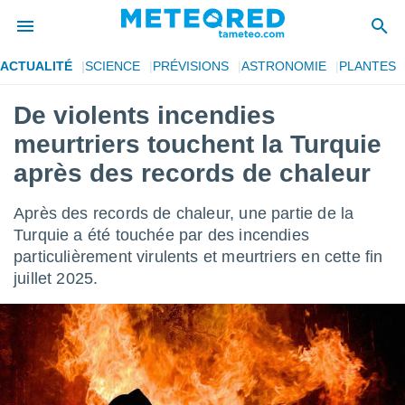
ACTUALITÉ
SCIENCE
PRÉVISIONS
ASTRONOMIE
PLANTES
e
ntialité
De violents incendies
enu de
meurtriers touchent la Turquie
o.com
o.com) a
après des records de chaleur
aré par
Après des records de chaleur, une partie de la
onnels
arantir
Turquie a été touchée par des incendies
té des
particulièrement virulents et meurtriers en cette fin
ions
juillet 2025.
. Vous
accéder
e en
 les
s :
r les