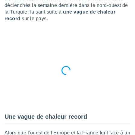
n «
déclenchés la semaine dernière dans le nord-ouest de
 et
la Turquie, faisant suite à
une vague de chaleur
r »,
record
sur le pays.
cédez au
 et vous
z
ation de
qu'ils
 nous ou
aires,
nt de
t
er le
ement
te, ainsi
per un
écifique
Une vague de chaleur record
us
de la
 et du
Alors que l'ouest de l'Europe et la France font face à un