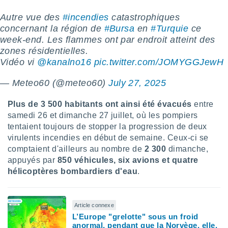
tre
Autre vue des
#incendies
catastrophiques
ement,
concernant la région de
#Bursa
en
#Turquie
ce
week-end. Les flammes ont par endroit atteint des
enaires
zones résidentielles.
s des
 des
Vidéo vi
@kanalno16
pic.twitter.com/JOMYGGJewH
nts
 ou des
— Meteo60 (@meteo60)
July 27, 2025
gies
es pour
Plus de 3 500 habitants ont ainsi été évacués
entre
 accéder
samedi 26 et dimanche 27 juillet, où les pompiers
r des
tentaient toujours de stopper la progression de deux
lles
virulents incendies en début de semaine. Ceux-ci se
ue votre
comptaient d'ailleurs au nombre de
2 300
dimanche,
r ce site
appuyés par
850 véhicules, six avions et quatre
hélicoptères bombardiers d'eau
.
 IP et
ifiants
es.
Article connexe
eurs
L’Europe "grelotte" sous un froid
traiter
anormal, pendant que la Norvège, elle,