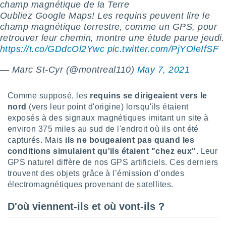
logies
champ magnétique de la Terre
e
Oubliez Google Maps! Les requins peuvent lire le
s
champ magnétique terrestre, comme un GPS, pour
retrouver leur chemin, montre une étude parue jeudi.
tez pas
https://t.co/GDdcOl2Ywc
pic.twitter.com/PjYOleIfSF
ation de
, vous
— Marc St-Cyr (@montreal110)
May 7, 2021
z à
à notre
Comme supposé, les
requins se dirigeaient vers le
.com.
nord
(vers leur point d'origine) lorsqu'ils étaient
 cas,
exposés à des signaux magnétiques imitant un site à
us
environ 375 miles au sud de l'endroit où ils ont été
ns que
capturés. Mais
ils ne bougeaient pas quand les
s
conditions simulaient qu'ils étaient "chez eux"
. Leur
ires
GPS naturel diffère de nos GPS artificiels. Ces derniers
urer la
trouvent des objets grâce à l’émission d’ondes
on sur le
électromagnétiques provenant de satellites.
 seront
, et que
D'où viennent-ils et où vont-ils ?
ies ne
as