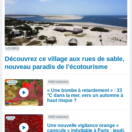
LOISIRS
Découvrez ce village aux rues de sable,
nouveau paradis de l’écotourisme
PRÉVISIONS
« Une bombe à retardement » : 33
°C dans la mer, vers un automne à
haut risque ?
PRÉVISIONS
Une nouvelle vigilance orange «
canicule » inévitable à Paris : jeudi,