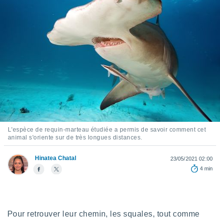
s et
r
tement
cité
ue
lisée,
ACCEPTER
ur des
ET
ions
CONTINUER
es par le
 cookies
PARAMÈTRES
gies
es, nous
L'espèce de requin-marteau étudiée a permis de savoir comment cet
de
animal s'oriente sur de très longues distances.
 notre
afin de
Hinatea Chatal
23/05/2021 02:00
r à vous
4 min
r
ment des
 de très
alité.
Pour retrouver leur chemin, les squales, tout comme
ant sur