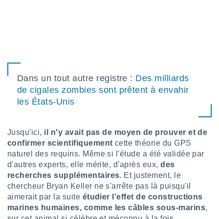
tre
ement,
enaires
s des
 des
nts
 ou des
Dans un tout autre registre :
Des milliards
gies
de cigales zombies sont prêtent à envahir
es pour
les États-Unis
 accéder
r des
lles
Jusqu'ici,
il n'y avait pas de moyen de prouver et de
ue votre
confirmer scientifiquement
cette théorie du GPS
r ce site
naturel des requins. Même si l'étude a été validée par
d'autres experts, elle mérite, d'après eux,
des
 IP et
recherches supplémentaires.
Et justement, le
ifiants
chercheur Bryan Keller ne s'arrête pas là puisqu'il
es.
aimerait par la suite
étudier l’effet de constructions
eurs
marines humaines, comme les câbles sous-marins
,
traiter
sur cet animal si célèbre et méconnu à la fois.