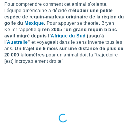
pour
Pour comprendre comment cet animal s'oriente,
 le
l'équipe américaine a décidé d’
étudier une petite
ement
espèce de requin-marteau originaire de la région du
afficher
licité ou
golfe du
Mexique
.
Pour appuyer sa théorie, Bryan
enu
Keller rappelle qu'
en 2005 "un grand requin blanc
lisé,
avait migré depuis l’
Afrique du Sud
jusqu’à
e vous
l’
Australie
"
et voyageait dans le sens inverse tous les
ans.
Un trajet de 9 mois sur une distance de plus de
r de la
20 000 kilomètres
pour un animal doit la "trajectoire
 non
[est] incroyablement droite".
lisée.
uvez
ation des
et
à notre
 par le
 cette
ion en
sur le
«
».