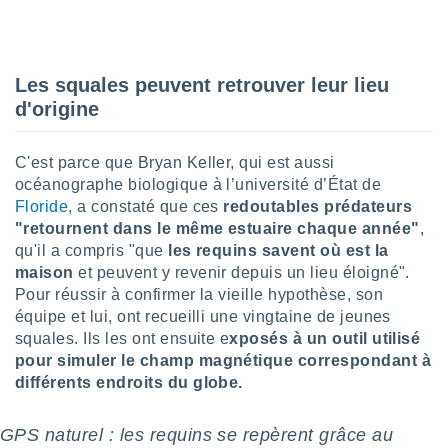
lisé en
 de
. Vous
rouver
Les squales peuvent retrouver leur lieu
d'origine
ations
re
que de
C'est parce que Bryan Keller, qui est aussi
kies
océanographe biologique à l’université d’État de
r votre
ement à
Floride
, a constaté que ces
redoutables prédateurs
ment en
"retournent dans le même estuaire chaque année"
,
sur le
qu'il a compris "que
les requins savent où est la
maison
et peuvent y revenir depuis un lieu éloigné".
res des
Pour réussir à confirmer la vieille hypothèse, son
kies
équipe et lui, ont recueilli une vingtaine de jeunes
le au
page de
squales. Ils les ont ensuite e
xposés à un outil utilisé
te web.
pour simuler le champ magnétique correspondant à
différents endroits du globe.
MENT,
GPS naturel : les requins se repèrent grâce au
 les