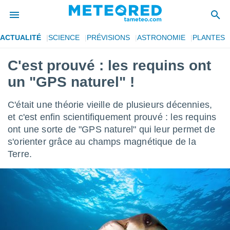
ACTUALITÉ
SCIENCE
PRÉVISIONS
ASTRONOMIE
PLANTES
e
ntialité
C'est prouvé : les requins ont
enu de
un "GPS naturel" !
o.com
o.com) a
aré par
C'était une théorie vieille de plusieurs décennies,
et c'est enfin scientifiquement prouvé : les requins
onnels
ont une sorte de "GPS naturel" qui leur permet de
arantir
té des
s'orienter grâce au champs magnétique de la
ions
Terre.
. Vous
accéder
e en
 les
s :
r les