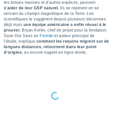
n «
les tortues marines et d'autres espèces, peuvent
 et
s'aider de leur GSP naturel.
Ils se repèrent en se
r »,
servant du champs magnétique de la Terre. Les
cédez au
scientifiques le suggèrent depuis plusieurs décennies
 et vous
déjà mais
une équipe américaine a enfin réussi à le
z
prouver.
Bryan Keller, chef de projet pour la fondation
ation de
Save Our Seas en
Floride
et auteur principal de
qu'ils
l'étude, explique
comment les requins migrent sur de
 nous ou
longues distances, retournent dans leur point
aires,
d'origine,
ou encore nagent en ligne droite.
nt de
t
er le
ement
te, ainsi
per un
écifique
us
de la
 et du