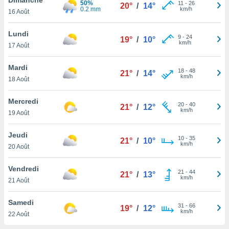
50%
n «
11
-
26
20°
/
14°
0.2 mm
km/h
16 Août
 et
r »,
cédez au
Lundi
9
-
24
19°
/
10°
 et vous
km/h
17 Août
z
ation de
Mardi
18
-
48
21°
/
14°
km/h
18 Août
qu'ils
 nous ou
aires,
Mercredi
20
-
40
21°
/
12°
km/h
19 Août
nt de
t
Jeudi
10
-
35
er le
21°
/
10°
km/h
20 Août
ement
te, ainsi
Vendredi
21
-
44
21°
/
13°
km/h
per un
21 Août
écifique
us
Samedi
31
-
66
de la
19°
/
12°
km/h
22 Août
 et du