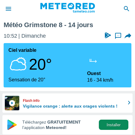
Semaine prochaine
Météo Grimstone 8 - 14 jours
e
ntialité
10:52
Dimanche
...
enu de
o.com
Ciel variable
o.com) a
20°
aré par
onnels
Ouest
arantir
Sensation de 20°
16
34 km/h
té des
ions
. Vous
accéder
Flash info
e en
Vigilance orange : alerte aux orages violents !
 les
Téléchargez
GRATUITEMENT
s :
Installer
l’application
Meteored!
r les