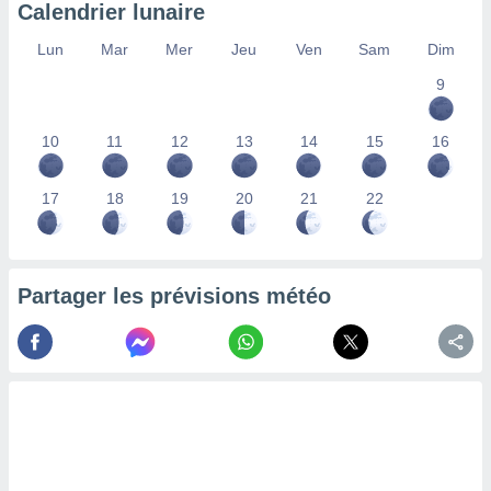
Calendrier lunaire
nées
lles sur
Lun
Mar
Mer
Jeu
Ven
Sam
Dim
d'un
égitime,
9
vous
vous
 Pour ce
10
11
12
13
14
15
16
ous
etirer
17
18
19
20
21
22
ement
 opposer
ement
nées à
Partager les prévisions météo
ment en
 sur «
res
» ou
e
que de
kies
ite web.
t nos