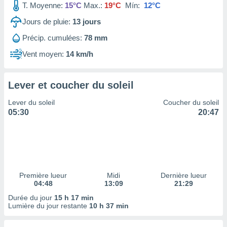
T. Moyenne:
15°C
Max.:
19°C
Mín:
12°C
tre
ement,
Jours de pluie:
13
jours
Précip. cumulées:
78 mm
enaires
s des
Vent moyen:
14 km/h
 des
nts
 ou des
Lever et coucher du soleil
gies
es pour
Lever du soleil
Coucher du soleil
 accéder
05:30
20:47
r des
lles
ue votre
r ce site
 IP et
Première lueur
Midi
Dernière lueur
04:48
13:09
21:29
ifiants
es.
Durée du jour
15 h 17 min
Lumière du jour restante
10 h 37 min
eurs
traiter