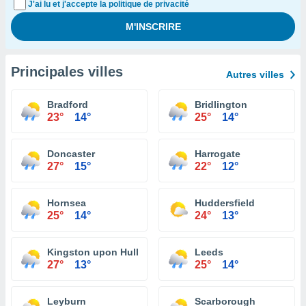
J'ai lu et j'accepte la politique de privacité
Principales villes
Autres villes
Bradford
Bridlington
23°
14°
25°
14°
Doncaster
Harrogate
27°
15°
22°
12°
Hornsea
Huddersfield
25°
14°
24°
13°
Kingston upon Hull
Leeds
27°
13°
25°
14°
Leyburn
Scarborough