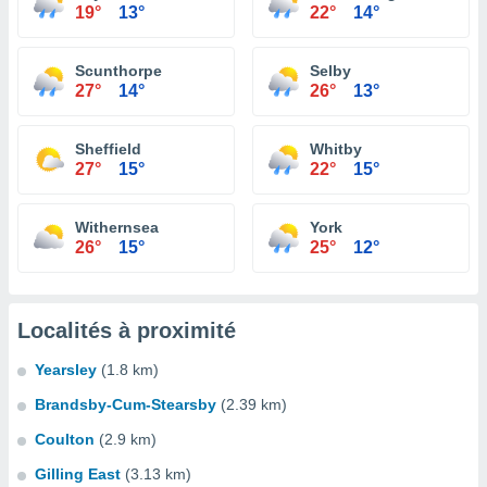
19°
13°
22°
14°
Scunthorpe
Selby
27°
14°
26°
13°
Sheffield
Whitby
27°
15°
22°
15°
Withernsea
York
26°
15°
25°
12°
Localités à proximité
Yearsley
(1.8 km)
Brandsby-Cum-Stearsby
(2.39 km)
Coulton
(2.9 km)
Gilling East
(3.13 km)