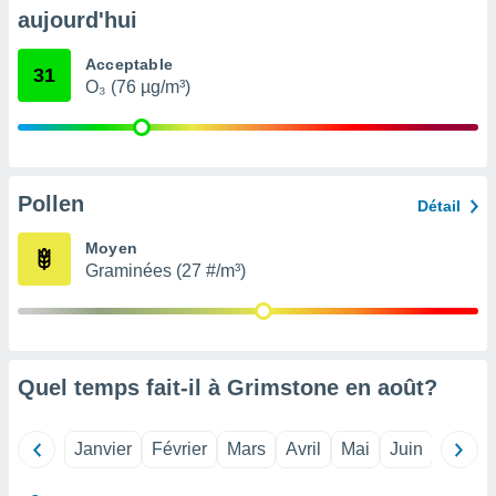
pour
aujourd'hui
 le
ement
Acceptable
afficher
31
O₃ (76 µg/m³)
licité ou
enu
lisé,
e vous
r de la
Pollen
Détail
 non
Moyen
lisée.
Graminées (27 #/m³)
uvez
ation des
et
à notre
 par le
Quel temps fait-il à Grimstone en
août
?
 cette
ion en
sur le
Janvier
Février
Mars
Avril
Mai
Juin
Juillet
«
».