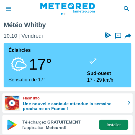
Météo Whitby
e
ntialité
10:10
Vendredi
...
enu de
o.com
Éclaircies
o.com) a
17°
aré par
onnels
Sud-ouest
arantir
Sensation de 17°
17
29 km/h
té des
ions
. Vous
Flash info
accéder
Une nouvelle canicule attendue la semaine
e en
prochaine en France !
 les
Téléchargez
GRATUITEMENT
s :
Installer
l’application
Meteored!
r les