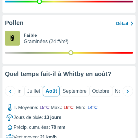
nées
lles sur
d'un
égitime,
Pollen
Détail
vous
vous
Faible
 Pour ce
Graminées (24 #/m³)
ous
etirer
ement
 opposer
Quel temps fait-il à Whitby en
août
?
ement
nées à
ment en
Mai
Juin
Juillet
Août
Septembre
Octobre
Novembre
 sur «
res
» ou
e
T. Moyenne:
15°C
Max.:
16°C
Mín:
14°C
que de
kies
Jours de pluie:
13
jours
ite web.
Précip. cumulées:
78 mm
t nos
Vent moyen:
21 km/h