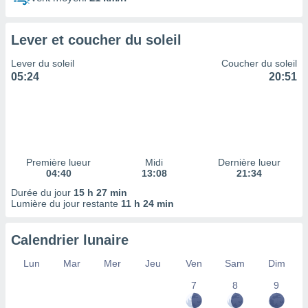
ires
ons le
ent des
Lever et coucher du soleil
es
 :
Lever du soleil
Coucher du soleil
et/ou
05:24
20:51
 à des
ions sur
eil,
des
limitées
Première lueur
Midi
Dernière lueur
nner la
04:40
13:08
21:34
, créer
ils pour
Durée du jour
15 h 27 min
ité
Lumière du jour restante
11 h 24 min
lisée,
des
Calendrier lunaire
our
nner des
Lun
Mar
Mer
Jeu
Ven
Sam
Dim
és
lisées,
7
8
9
s profils
enus