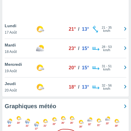
logies
e
s
Lundi
tez pas
21
-
35
21°
/
13°
km/h
ation de
17 Août
, vous
z à
Mardi
28
-
53
23°
/
15°
à notre
km/h
18 Août
.com.
Mercredi
 cas,
31
-
51
20°
/
15°
km/h
us
19 Août
ns que
s
Jeudi
32
-
56
18°
/
13°
km/h
20 Août
ires
urer la
on sur le
Graphiques météo
 seront
, et que
ies ne
23°
26°
25°
23°
22°
22°
21°
as
20°
21°
21°
20°
20°
17°