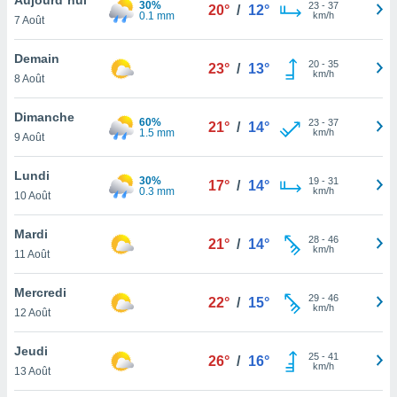
30%
n «
23
-
37
20°
/
12°
0.1 mm
km/h
7 Août
 et
r »,
cédez au
Demain
20
-
35
23°
/
13°
 et vous
km/h
8 Août
z
ation de
Dimanche
60%
23
-
37
21°
/
14°
1.5 mm
km/h
9 Août
qu'ils
 nous ou
aires,
Lundi
30%
19
-
31
17°
/
14°
0.3 mm
km/h
10 Août
nt de
t
Mardi
28
-
46
er le
21°
/
14°
km/h
11 Août
ement
te, ainsi
Mercredi
29
-
46
22°
/
15°
km/h
per un
12 Août
écifique
us
Jeudi
25
-
41
de la
26°
/
16°
km/h
13 Août
 et du