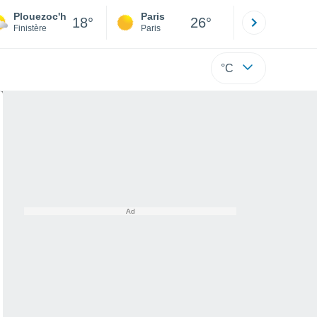
Plouezoc'h
Paris
Montpelli
18°
26°
Finistère
Paris
Hérault
°C