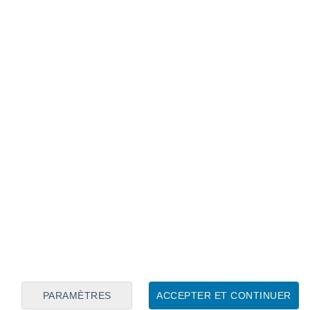
Calendrier lunaire
Lun
Mar
Mer
Jeu
Ven
Sam
Dim
7
8
9
10
11
12
13
14
15
16
17
18
19
20
PARAMÈTRES
ACCEPTER ET CONTINUER