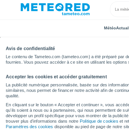
Météo
Actual
Avis de confidentialité
Le contenu de Tameteo.com (tameteo.com) a été préparé par des 
fournies. Vous pouvez accéder à ce site en utilisant les options 
Accepter les cookies et accéder gratuitement
Accueil
Région Bretagne
Finistère
Plouezoc'h
La publicité numérique personnalisée, basée sur des information
similaires, nous permet de financer notre activité afin de conti
Météo Plouezoc'h 8 - 1
qualité.
En cliquant sur le bouton « Accepter et continuer », vous accéde
20:59
Vendredi
qu'ils soient à nous ou à partenaires, qui nous permettent de sui
développer un profil spécifique pour vous montrer de la publicit
trouver plus d'informations dans notre
Politique de cookies
et re
Éclaircies
Paramètres des cookies
disponible au pied de page de notre si