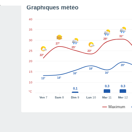
Graphiques météo
40
35
31°
29°
30
27°
25°
25
23°
22°
20
20°
18°
15
16°
16°
14°
13°
10
0.3
0.3
0.1
°C
Ven
7
Sam
8
Dim
9
Lun
10
Mar
11
Mer
12
Maximum