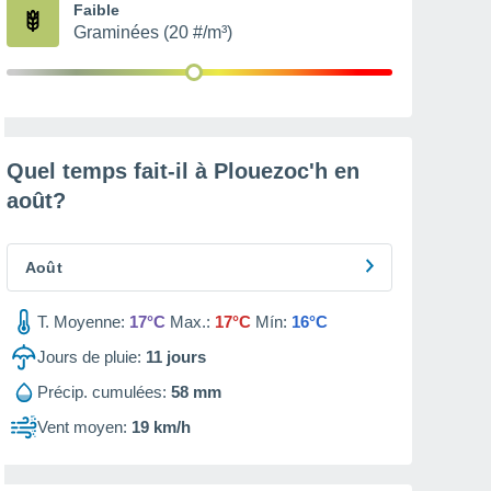
Faible
Graminées (20 #/m³)
Quel temps fait-il à Plouezoc'h en
août
?
Août
T. Moyenne:
17°C
Max.:
17°C
Mín:
16°C
Jours de pluie:
11
jours
Précip. cumulées:
58 mm
Vent moyen:
19 km/h