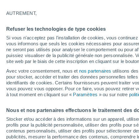
18°
AUTREMENT,
Nord-est
Refuser les technologies de type cookies
Sensation de 18°
16
-
32 km
Si vous n'acceptez pas l'installation de cookies, vous continu
vous informons que seuls les cookies nécessaires pour assurer la
ne seront pas utilisés pour analyser le comportement ou pour af
puissiez visualiser de la publicité générale non personnalisée. V
Actualité
site web par le biais de cette inscription en cliquant sur le bouto
Le réchauffement climatique modifie le goût 
nos aliments
Avec votre consentement, nous et
nos partenaires
utilisons des
pour stocker, accéder et traiter des données personnelles telles 
Météo 1 - 7 jours
Heure par heure
Actualité
Carte
identifiants de cookies. Certains fournisseurs peuvent traiter vo
vous pouvez vous opposer. Pour ce faire, vous pouvez retirer
à tout moment en cliquant sur «
Paramètres
» ou sur notre
poli
Samedi
Dimanche
Vendredi
Nous et nos partenaires effectuons le traitement des d
15 Août
16 Août
14 Août
Stocker et/ou accéder à des informations sur un appareil, utilise
profils pour la publicité personnalisée, utiliser des profils pour 
contenus personnalisés, utiliser des profils pour sélectionner
publicités, mesurer la performance des contenus, comprendre le