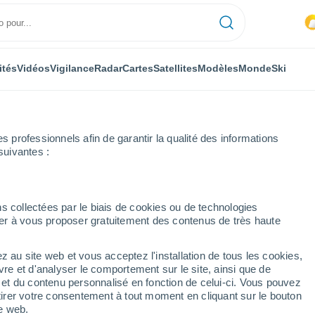
ités
Vidéos
Vigilance
Radar
Cartes
Satellites
Modèles
Monde
Ski
professionnels afin de garantir la qualité des informations
suivantes :
Semaine prochaine
s collectées par le biais de cookies ou de technologies
nuer à vous proposer gratuitement des contenus de très haute
4 jours
z au site web et vous acceptez l'installation de tous les cookies,
...
vre et d'analyser le comportement sur le site, ainsi que de
é et du contenu personnalisé en fonction de celui-ci. Vous pouvez
Heure par heure
tirer votre consentement à tout moment en cliquant sur le bouton
Intervalles nuageux dans les
te web.
prochaines heures