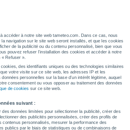
Les températures augmentent
Durant la journée de demain
/h
ez à accéder à notre site web tameteo.com. Dans ce cas, nous
 navigation sur le site web seront installés, et que les cookies
ficher de la publicité ou du contenu personnalisé, bien que vous
ous pouvez refuser l'installation des cookies et accéder à notre
n « Refuser ».
de
 cookies, des identifiants uniques ou des technologies similaires
que votre visite sur ce site web, les adresses IP et les
 de couverture nuageuse
Radar de pluie
Satellites
Modèles
s données personnelles sur la base d'un intérêt légitime, auquel
 votre consentement ou vous opposer au traitement des données
tique de cookies
sur ce site web.
Lundi
Mardi
Mercredi
Jeudi
onnées suivant :
17 Août
18 Août
19 Août
20 Août
r des données limitées pour sélectionner la publicité, créer des
sélectionner des publicités personnalisées, créer des profils de
 des contenus personnalisés, mesurer la performance des
s publics par le biais de statistiques ou de combinaisons de