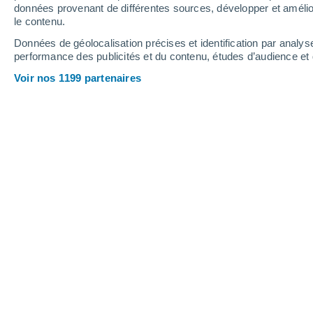
données provenant de différentes sources, développer et amélior
le contenu.
22°
/
16°
22°
/
17°
23°
/
18°
Données de géolocalisation précises et identification par analys
performance des publicités et du contenu, études d’audience e
15
-
35
km/h
16
-
36
km/h
11
16
-
35
km/h
Voir nos 1199 partenaires
Vendredi 14 août
Éclaircies
19°
02:00
T. ressentie
19°
Ciel variable
19°
05:00
T. ressentie
19°
Ciel variable
19°
08:00
T. ressentie
19°
Ciel variable
21°
11:00
T. ressentie
21°