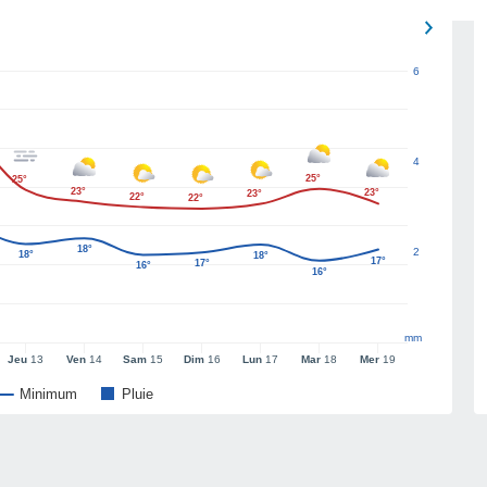
6
4
25°
25°
23°
23°
23°
22°
22°
18°
2
18°
18°
17°
17°
16°
16°
mm
Jeu
13
Ven
14
Sam
15
Dim
16
Lun
17
Mar
18
Mer
19
Minimum
Pluie