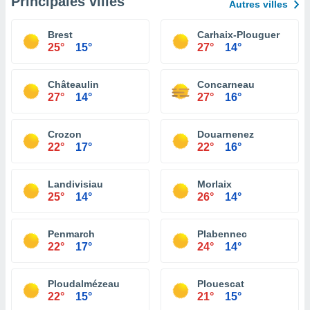
Principales villes
Autres villes
Brest
Carhaix-Plouguer
25°
15°
27°
14°
Châteaulin
Concarneau
27°
14°
27°
16°
Crozon
Douarnenez
22°
17°
22°
16°
Landivisiau
Morlaix
25°
14°
26°
14°
Penmarch
Plabennec
22°
17°
24°
14°
Ploudalmézeau
Plouescat
22°
15°
21°
15°