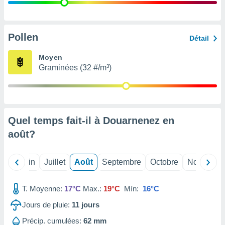
nées
lles sur
d'un
égitime,
Pollen
Détail
vous
vous
Moyen
 Pour ce
Graminées (32 #/m³)
ous
etirer
ement
 opposer
Quel temps fait-il à Douarnenez en
ement
nées à
août
?
ment en
 sur «
res
» ou
Mai
Juin
Juillet
Août
Septembre
Octobre
Novembre
e
que de
kies
T. Moyenne:
17°C
Max.:
19°C
Mín:
16°C
ite web.
Jours de pluie:
11
jours
t nos
Précip. cumulées:
62 mm