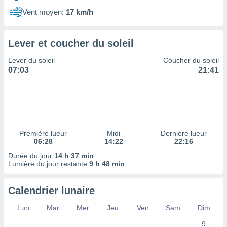
ires
ons le
Vent moyen:
17 km/h
ent des
es
 :
Lever et coucher du soleil
et/ou
Lever du soleil
Coucher du soleil
 à des
07:03
21:41
ions sur
eil,
des
limitées
nner la
, créer
Première lueur
Midi
Dernière lueur
ils pour
06:28
14:22
22:16
ité
Durée du jour
14 h 37 min
lisée,
Lumière du jour restante
9 h 48 min
des
our
nner des
Calendrier lunaire
és
lisées,
Lun
Mar
Mer
Jeu
Ven
Sam
Dim
s profils
9
enus