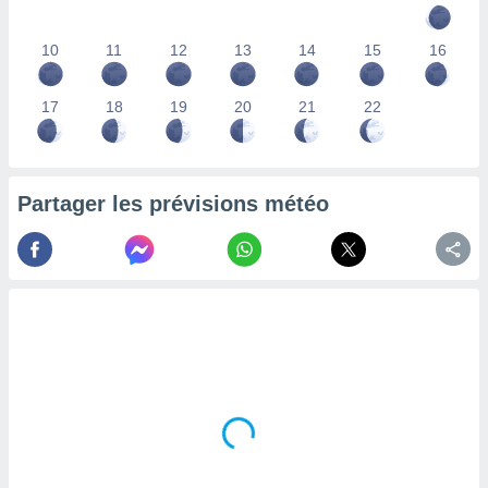
lisés,
des
10
11
12
13
14
15
16
our
nner des
s
17
18
19
20
21
22
lisés,
la
ance des
s,
Partager les prévisions météo
la
ance des
s,
dre les
par le
ques ou
inaisons
ées
nt de
tes
,
er et
r les