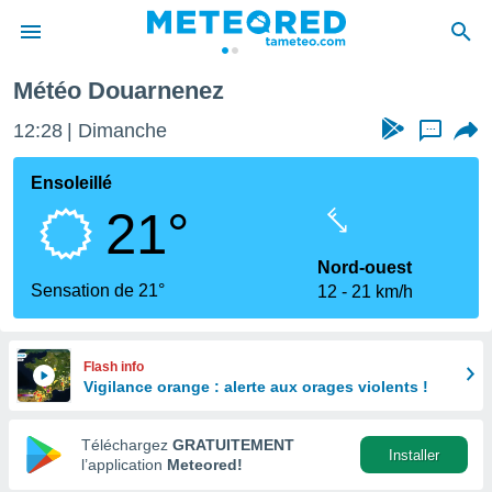
Météo Douarnenez
e
ntialité
12:28
Dimanche
...
enu de
o.com
Ensoleillé
o.com) a
21°
aré par
onnels
Nord-ouest
arantir
Sensation de 21°
12
21 km/h
té des
ions
. Vous
accéder
Flash info
e en
Vigilance orange : alerte aux orages violents !
 les
Téléchargez
GRATUITEMENT
s :
Installer
l’application
Meteored!
r les