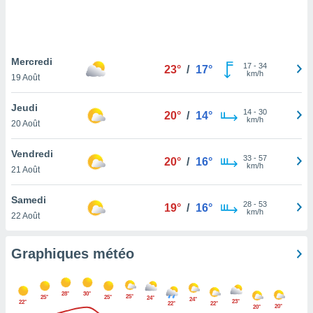
logies
e
s
Mercredi
tez pas
17
-
34
23°
/
17°
km/h
ation de
19 Août
, vous
z à
Jeudi
14
-
30
20°
/
14°
à notre
km/h
20 Août
.com.
Vendredi
 cas,
33
-
57
20°
/
16°
km/h
us
21 Août
ns que
s
Samedi
28
-
53
19°
/
16°
km/h
22 Août
ires
urer la
on sur le
Graphiques météo
 seront
, et que
ies ne
28°
30°
25°
25°
25°
24°
24°
as
23°
22°
22°
22°
20°
20°