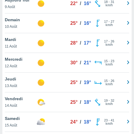
n «
18
-
31
22°
/
16°
km/h
9 Août
 et
r »,
cédez au
Demain
17
-
27
25°
/
16°
 et vous
km/h
10 Août
z
ation de
Mardi
17
-
26
28°
/
17°
km/h
11 Août
qu'ils
 nous ou
aires,
Mercredi
15
-
23
30°
/
21°
km/h
12 Août
nt de
t
Jeudi
15
-
26
er le
25°
/
19°
km/h
13 Août
ement
te, ainsi
Vendredi
19
-
32
25°
/
18°
km/h
per un
14 Août
écifique
us
Samedi
23
-
41
de la
24°
/
18°
km/h
15 Août
 et du