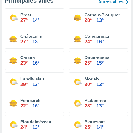
Principales villes
Autres villes
Brest
Carhaix-Plouguer
27°
14°
28°
13°
Châteaulin
Concarneau
27°
13°
24°
16°
Crozon
Douarnenez
23°
16°
25°
15°
Landivisiau
Morlaix
29°
13°
30°
13°
Penmarch
Plabennec
22°
16°
28°
13°
Ploudalmézeau
Plouescat
24°
13°
25°
14°