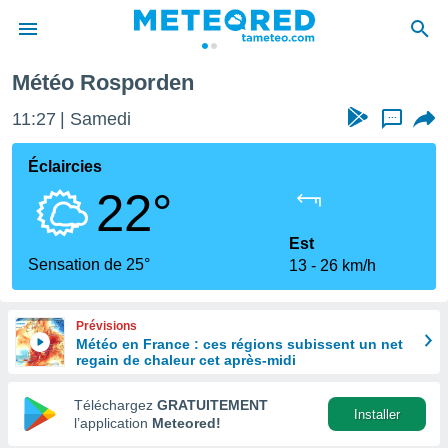
Météo Rosporden
e
ntialité
11:27
Samedi
...
enu de
o.com
Éclaircies
o.com) a
22°
aré par
onnels
Est
arantir
Sensation de 25°
13
26 km/h
té des
ions
. Vous
Prévisions
accéder
Météo en France : ces régions subissent un net
e en
regain de chaleur cet après-midi
 les
Téléchargez
GRATUITEMENT
s :
Installer
l’application
Meteored!
r les