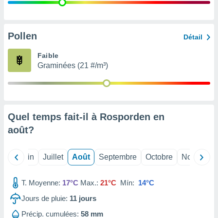
nées
lles sur
d'un
égitime,
Pollen
Détail
vous
vous
Faible
 Pour ce
Graminées (21 #/m³)
ous
etirer
ement
 opposer
Quel temps fait-il à Rosporden en
ement
nées à
août
?
ment en
 sur «
res
» ou
Mai
Juin
Juillet
Août
Septembre
Octobre
Novembre
e
que de
kies
T. Moyenne:
17°C
Max.:
21°C
Mín:
14°C
ite web.
Jours de pluie:
11
jours
t nos
Précip. cumulées:
58 mm