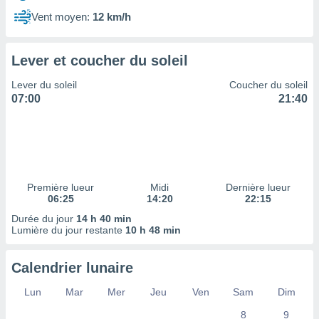
ires
ons le
Vent moyen:
12 km/h
ent des
es
 :
Lever et coucher du soleil
et/ou
Lever du soleil
Coucher du soleil
 à des
07:00
21:40
ions sur
eil,
des
limitées
nner la
, créer
Première lueur
Midi
Dernière lueur
ils pour
06:25
14:20
22:15
ité
Durée du jour
14 h 40 min
lisée,
Lumière du jour restante
10 h 48 min
des
our
nner des
Calendrier lunaire
és
lisées,
Lun
Mar
Mer
Jeu
Ven
Sam
Dim
s profils
8
9
enus