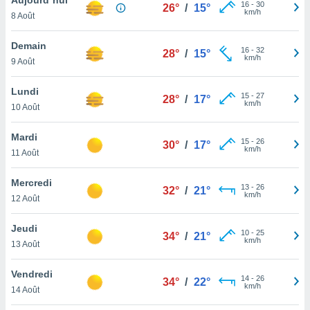
n «
16
-
30
26°
/
15°
km/h
8 Août
 et
r »,
cédez au
Demain
16
-
32
28°
/
15°
 et vous
km/h
9 Août
z
ation de
Lundi
15
-
27
28°
/
17°
km/h
10 Août
qu'ils
 nous ou
aires,
Mardi
15
-
26
30°
/
17°
km/h
11 Août
nt de
t
Mercredi
13
-
26
er le
32°
/
21°
km/h
12 Août
ement
te, ainsi
Jeudi
10
-
25
34°
/
21°
km/h
per un
13 Août
écifique
us
Vendredi
14
-
26
de la
34°
/
22°
km/h
14 Août
 et du