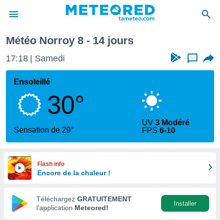
Météo Norroy 8 - 14 jours
e
ntialité
17:18
Samedi
...
enu de
o.com
Ensoleillé
o.com) a
30°
aré par
onnels
UV
3 Modéré
arantir
Sensation de 29°
FPS
6-10
té des
ions
. Vous
accéder
Flash info
e en
Encore de la chaleur !
 les
Téléchargez
GRATUITEMENT
s :
Installer
l’application
Meteored!
r les