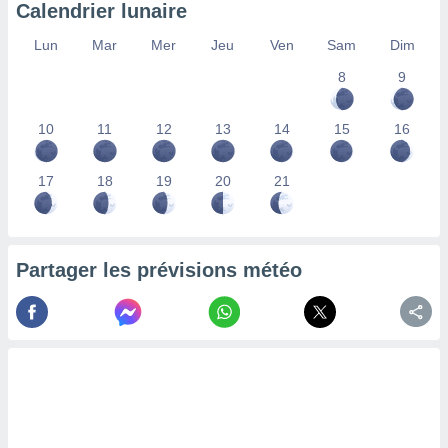
Calendrier lunaire
nées
lles sur
Lun
Mar
Mer
Jeu
Ven
Sam
Dim
d'un
égitime,
8
9
vous
vous
 Pour ce
10
11
12
13
14
15
16
ous
etirer
17
18
19
20
21
ement
 opposer
ement
nées à
Partager les prévisions météo
ment en
 sur «
res
» ou
e
que de
kies
ite web.
t nos