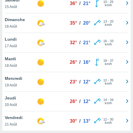
n «
10
-
25
36°
/
21°
km/h
15 Août
 et
r »,
cédez au
Dimanche
13
-
33
35°
/
20°
 et vous
km/h
16 Août
z
ation de
Lundi
16
-
33
32°
/
21°
km/h
17 Août
qu'ils
 nous ou
aires,
Mardi
18
-
37
26°
/
16°
km/h
18 Août
nt de
t
Mercredi
12
-
35
er le
23°
/
12°
km/h
19 Août
ement
te, ainsi
Jeudi
14
-
34
26°
/
12°
km/h
per un
20 Août
écifique
us
Vendredi
12
-
30
de la
30°
/
13°
km/h
21 Août
 et du