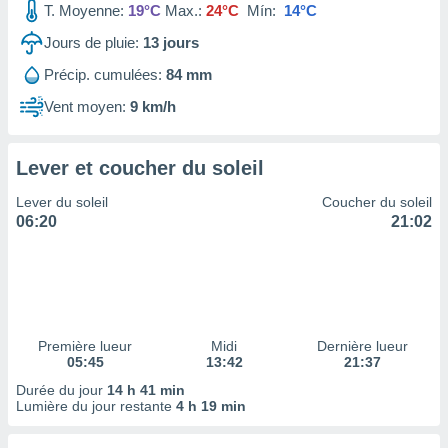
T. Moyenne:
19°C
Max.:
24°C
Mín:
14°C
tre
ement,
Jours de pluie:
13
jours
Précip. cumulées:
84 mm
enaires
s des
Vent moyen:
9 km/h
 des
nts
 ou des
Lever et coucher du soleil
gies
es pour
Lever du soleil
Coucher du soleil
 accéder
06:20
21:02
r des
lles
ue votre
r ce site
 IP et
Première lueur
Midi
Dernière lueur
05:45
13:42
21:37
ifiants
es.
Durée du jour
14 h 41 min
Lumière du jour restante
4 h 19 min
eurs
traiter