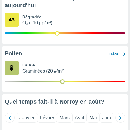
pour
aujourd'hui
 le
ement
Dégradée
afficher
43
O₃ (110 µg/m³)
licité ou
enu
lisé,
e vous
r de la
Pollen
Détail
 non
Faible
lisée.
Graminées (20 #/m³)
uvez
ation des
et
à notre
 par le
Quel temps fait-il à Norroy en
août
?
 cette
ion en
sur le
Janvier
Février
Mars
Avril
Mai
Juin
Juillet
«
».