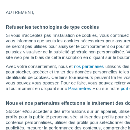
25°
AUTREMENT,
Nord-oues
Refuser les technologies de type cookies
Sensation de 26°
12
-
33 km
Si vous n'acceptez pas l'installation de cookies, vous continu
vous informons que seuls les cookies nécessaires pour assurer la
ne seront pas utilisés pour analyser le comportement ou pour af
puissiez visualiser de la publicité générale non personnalisée. V
Astronomie
site web par le biais de cette inscription en cliquant sur le bouto
Une fusée de SpaceX s’écrase sur la Lune et 
les regards se tournent vers notre satellite à l
Avec votre consentement, nous et
nos partenaires
utilisons des
recherche du cratère
pour stocker, accéder et traiter des données personnelles telles 
Météo 1 - 7 jours
Heure par heure
Actualité
Carte
identifiants de cookies. Certains fournisseurs peuvent traiter vo
vous pouvez vous opposer. Pour ce faire, vous pouvez retirer
à tout moment en cliquant sur «
Paramètres
» ou sur notre
poli
Demain
Dimanche
Aujourd´hui
Nous et nos partenaires effectuons le traitement des d
8 Août
9 Août
7 Août
Stocker et/ou accéder à des informations sur un appareil, utilise
profils pour la publicité personnalisée, utiliser des profils pour 
contenus personnalisés, utiliser des profils pour sélectionner
publicités, mesurer la performance des contenus, comprendre le
40%