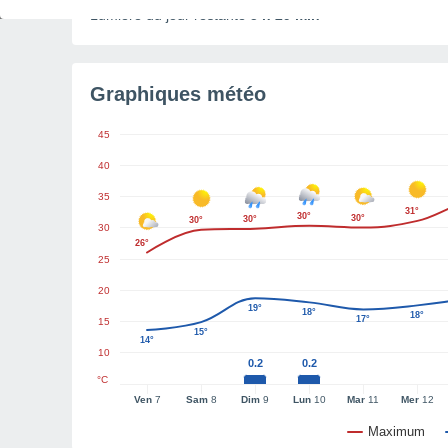
Lumière du jour restante
5 h 29 min
Graphiques météo
45
40
35
31°
30°
30°
30°
30°
30
26°
25
20
19°
18°
18°
17°
15
15°
14°
10
0.2
0.2
°C
Ven
7
Sam
8
Dim
9
Lun
10
Mar
11
Mer
12
Maximum