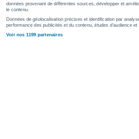
0.2 mm
données provenant de différentes sources, développer et amélior
le contenu.
30°
/
15°
30°
/
19°
26°
/
14°
Données de géolocalisation précises et identification par analys
performance des publicités et du contenu, études d’audience e
11
-
25
km/h
15
-
38
km/h
13
13
-
33
km/h
Voir nos 1199 partenaires
Météo La Bresse aujourd´hui
, 7 août
Éclaircies
25°
16:00
T. ressentie
26°
Éclaircies
25°
17:00
T. ressentie
26°
Éclaircies
24°
18:00
T. ressentie
25°
Ensoleillé
23°
19:00
T. ressentie
25°