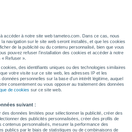
t
/h
ez à accéder à notre site web tameteo.com. Dans ce cas, nous
 navigation sur le site web seront installés, et que les cookies
ficher de la publicité ou du contenu personnalisé, bien que vous
ous pouvez refuser l'installation des cookies et accéder à notre
n « Refuser ».
tous
a
 cookies, des identifiants uniques ou des technologies similaires
que votre visite sur ce site web, les adresses IP et les
 de couverture nuageuse
Radar de pluie
Satellites
Modèles
s données personnelles sur la base d'un intérêt légitime, auquel
 votre consentement ou vous opposer au traitement des données
tique de cookies
sur ce site web.
Lundi
Mardi
Mercredi
Jeudi
onnées suivant :
10 Août
11 Août
12 Août
13 Août
r des données limitées pour sélectionner la publicité, créer des
sélectionner des publicités personnalisées, créer des profils de
 des contenus personnalisés, mesurer la performance des
s publics par le biais de statistiques ou de combinaisons de
70%