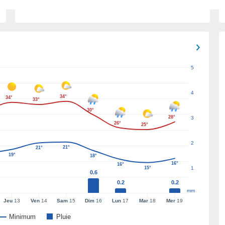
5
4
34°
34°
33°
30°
28°
3
26°
25°
2
21°
21°
19°
18°
16°
16°
15°
1
0.6
0.2
0.2
mm
Jeu
13
Ven
14
Sam
15
Dim
16
Lun
17
Mar
18
Mer
19
Minimum
Pluie