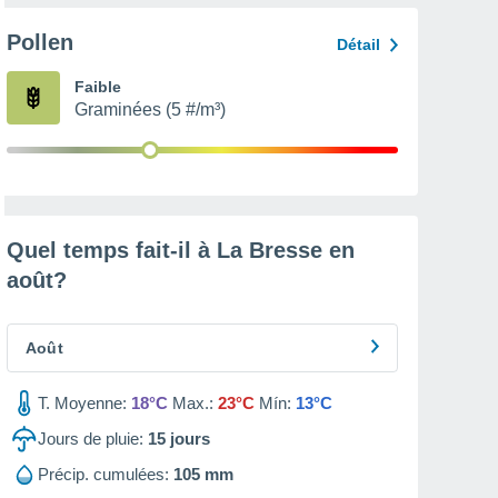
Pollen
Détail
Faible
Graminées (5 #/m³)
Quel temps fait-il à La Bresse en
août
?
Août
T. Moyenne:
18°C
Max.:
23°C
Mín:
13°C
Jours de pluie:
15
jours
Précip. cumulées:
105 mm