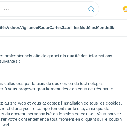
ités
Vidéos
Vigilance
Radar
Cartes
Satellites
Modèles
Monde
Ski
professionnels afin de garantir la qualité des informations
suivantes :
s collectées par le biais de cookies ou de technologies
nuer à vous proposer gratuitement des contenus de très haute
z au site web et vous acceptez l'installation de tous les cookies,
...
vre et d'analyser le comportement sur le site, ainsi que de
é et du contenu personnalisé en fonction de celui-ci. Vous pouvez
Heure par heure
tirer votre consentement à tout moment en cliquant sur le bouton
Intervalles nuageux dans les
te web.
prochaines heures