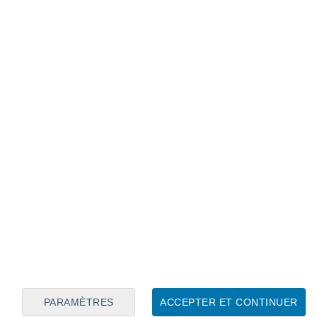
Calendrier lunaire
Lun
Mar
Mer
Jeu
Ven
Sam
Dim
7
8
9
10
11
12
13
14
15
16
17
18
19
20
PARAMÈTRES
ACCEPTER ET CONTINUER