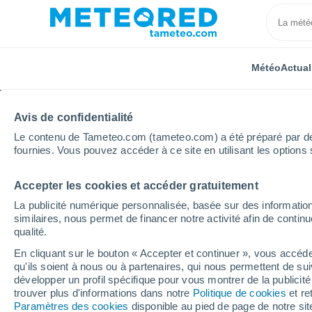
Météo
Actual
Avis de confidentialité
Le contenu de Tameteo.com (tameteo.com) a été préparé par des 
fournies. Vous pouvez accéder à ce site en utilisant les options 
Accepter les cookies et accéder gratuitement
Accueil
Grand Est
Vosges
La Bresse
La publicité numérique personnalisée, basée sur des information
similaires, nous permet de financer notre activité afin de conti
Météo La Bresse
qualité.
En cliquant sur le bouton « Accepter et continuer », vous accéde
16:05
Vendredi
qu'ils soient à nous ou à partenaires, qui nous permettent de sui
développer un profil spécifique pour vous montrer de la publicit
trouver plus d'informations dans notre
Politique de cookies
et re
Éclaircies
Paramètres des cookies
disponible au pied de page de notre si