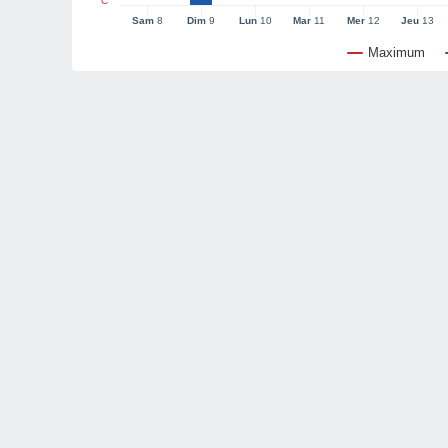
°C
Sam
8
Dim
9
Lun
10
Mar
11
Mer
12
Jeu
13
Maximum