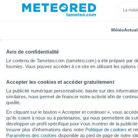
Météo
Actual
Avis de confidentialité
Le contenu de Tameteo.com (tameteo.com) a été préparé par des 
fournies. Vous pouvez accéder à ce site en utilisant les options 
Accepter les cookies et accéder gratuitement
Accueil
Grand Est
Vosges
Mirecourt
La publicité numérique personnalisée, basée sur des information
similaires, nous permet de financer notre activité afin de conti
Météo Mirecourt
qualité.
En cliquant sur le bouton « Accepter et continuer », vous accéde
00:10
Samedi
qu'ils soient à nous ou à partenaires, qui nous permettent de sui
développer un profil spécifique pour vous montrer de la publicit
trouver plus d'informations dans notre
Politique de cookies
et re
Ciel dégagé
Paramètres des cookies
disponible au pied de page de notre si