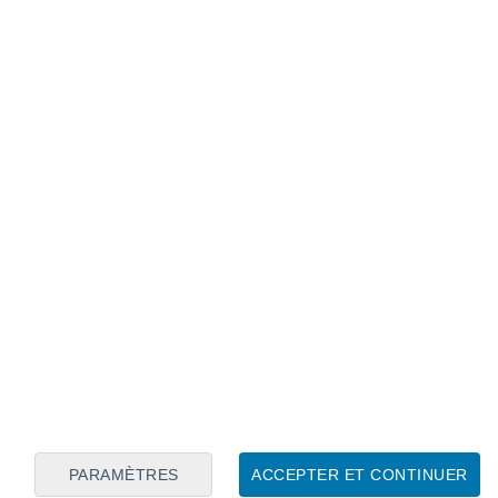
Calendrier lunaire
Lun
Mar
Mer
Jeu
Ven
Sam
Dim
8
9
10
11
12
13
14
15
16
PARAMÈTRES
ACCEPTER ET CONTINUER