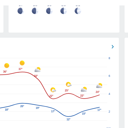
17
18
19
20
21
8
37°
36°
6
33°
25°
24°
4
22°
22°
20°
19°
18°
17°
17°
2
15°
12°