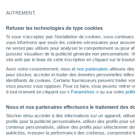
18°
AUTREMENT,
Dernier Qu
Refuser les technologies de type cookies
Éclairée:
2
Sensation de 18°
Si vous n'acceptez pas l'installation de cookies, vous continu
vous informons que seuls les cookies nécessaires pour assurer la
ne seront pas utilisés pour analyser le comportement ou pour af
puissiez visualiser de la publicité générale non personnalisée. V
Actualité
site web par le biais de cette inscription en cliquant sur le bouto
Le réchauffement climatique modifie le goût 
nos aliments
Avec votre consentement, nous et
nos partenaires
utilisons des
pour stocker, accéder et traiter des données personnelles telles 
Météo 1 - 7 jours
Heure par heure
Actualité
Carte
identifiants de cookies. Certains fournisseurs peuvent traiter vo
vous pouvez vous opposer. Pour ce faire, vous pouvez retirer
à tout moment en cliquant sur «
Paramètres
» ou sur notre
poli
Demain
Lundi
Aujourd´hui
Nous et nos partenaires effectuons le traitement des d
9 Août
10 Août
8 Août
Stocker et/ou accéder à des informations sur un appareil, utilise
profils pour la publicité personnalisée, utiliser des profils pour 
contenus personnalisés, utiliser des profils pour sélectionner
publicités, mesurer la performance des contenus, comprendre le
50%