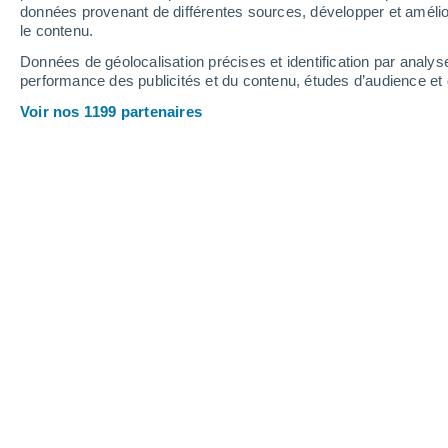
0.9 mm
données provenant de différentes sources, développer et amélior
le contenu.
31°
/
17°
33°
/
19°
31°
/
14°
Données de géolocalisation précises et identification par analys
performance des publicités et du contenu, études d’audience e
24
-
49
km/h
15
-
32
km/h
18
14
-
25
km/h
Voir nos 1199 partenaires
Météo Mirecourt aujourd´hui
, 8 août
Ciel dégagé
18°
01:00
T. ressentie
18°
Ciel dégagé
17°
02:00
T. ressentie
17°
Ciel dégagé
17°
03:00
T. ressentie
17°
Éclaircies
15°
05:00
T. ressentie
15°