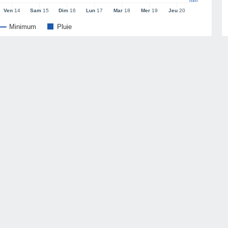
mm
Ven
14
Sam
15
Dim
16
Lun
17
Mar
18
Mer
19
Jeu
20
Minimum
Pluie