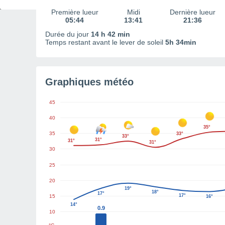
Première lueur
Midi
Dernière lueur
05:44
13:41
21:36
Durée du jour
14 h 42 min
Temps restant avant le lever de soleil
5h 34min
Graphiques météo
45
40
35°
35
33°
33°
31°
31°
31°
30
25
20
19°
18°
17°
17°
15
16°
14°
0.9
10