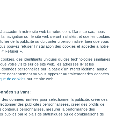
artier
4%
ez à accéder à notre site web tameteo.com. Dans ce cas, nous
 navigation sur le site web seront installés, et que les cookies
ficher de la publicité ou du contenu personnalisé, bien que vous
ous pouvez refuser l'installation des cookies et accéder à notre
n « Refuser ».
de
 cookies, des identifiants uniques ou des technologies similaires
que votre visite sur ce site web, les adresses IP et les
 de couverture nuageuse
Radar de pluie
Satellites
Modèles
s données personnelles sur la base d'un intérêt légitime, auquel
 votre consentement ou vous opposer au traitement des données
tique de cookies
sur ce site web.
Mardi
Mercredi
Jeudi
Vendredi
onnées suivant :
11 Août
12 Août
13 Août
14 Août
r des données limitées pour sélectionner la publicité, créer des
sélectionner des publicités personnalisées, créer des profils de
 des contenus personnalisés, mesurer la performance des
s publics par le biais de statistiques ou de combinaisons de