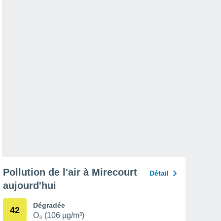
Pollution de l'air à Mirecourt
Détail
aujourd'hui
Dégradée
42
O₃ (106 µg/m³)