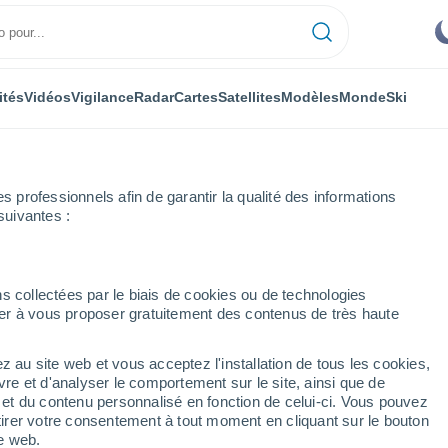
ités
Vidéos
Vigilance
Radar
Cartes
Satellites
Modèles
Monde
Ski
professionnels afin de garantir la qualité des informations
suivantes :
s collectées par le biais de cookies ou de technologies
nuer à vous proposer gratuitement des contenus de très haute
z au site web et vous acceptez l'installation de tous les cookies,
...
vre et d'analyser le comportement sur le site, ainsi que de
é et du contenu personnalisé en fonction de celui-ci. Vous pouvez
Heure par heure
tirer votre consentement à tout moment en cliquant sur le bouton
Intervalles nuageux dans les
te web.
prochaines heures