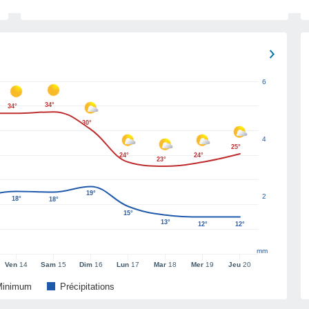
6
34°
34°
30°
4
25°
24°
24°
23°
19°
2
18°
18°
15°
13°
12°
12°
mm
Ven
14
Sam
15
Dim
16
Lun
17
Mar
18
Mer
19
Jeu
20
Minimum
Précipitations