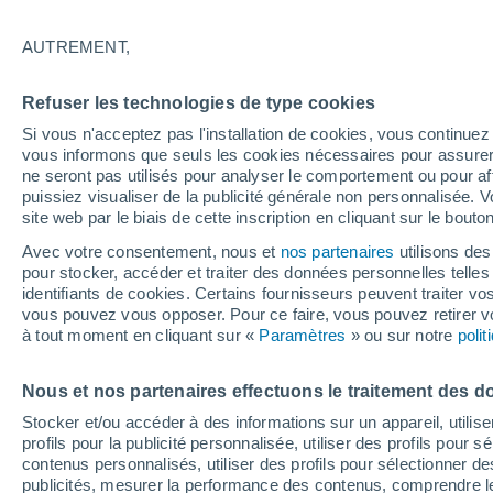
28°
AUTREMENT,
Est
Refuser les technologies de type cookies
Sensation de 27°
7
-
18 km/
Si vous n'acceptez pas l'installation de cookies, vous continu
vous informons que seuls les cookies nécessaires pour assurer la
ne seront pas utilisés pour analyser le comportement ou pour af
puissiez visualiser de la publicité générale non personnalisée. V
Flash info
site web par le biais de cette inscription en cliquant sur le bouto
Encore de la chaleur !
Avec votre consentement, nous et
nos partenaires
utilisons des
pour stocker, accéder et traiter des données personnelles telles 
Météo 1 - 7 jours
Heure par heure
Week-end
Dema
identifiants de cookies. Certains fournisseurs peuvent traiter vo
vous pouvez vous opposer. Pour ce faire, vous pouvez retirer
à tout moment en cliquant sur «
Paramètres
» ou sur notre
poli
Demain
Lundi
Aujourd´hui
Nous et nos partenaires effectuons le traitement des d
9 Août
10 Août
8 Août
Stocker et/ou accéder à des informations sur un appareil, utilise
profils pour la publicité personnalisée, utiliser des profils pour 
contenus personnalisés, utiliser des profils pour sélectionner
publicités, mesurer la performance des contenus, comprendre le