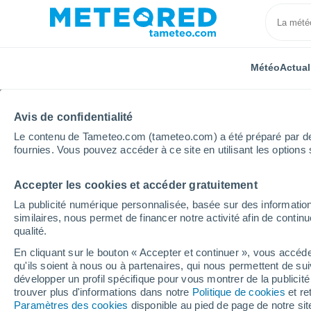
Météo
Actual
Avis de confidentialité
Le contenu de Tameteo.com (tameteo.com) a été préparé par des 
fournies. Vous pouvez accéder à ce site en utilisant les options 
Accepter les cookies et accéder gratuitement
Accueil
Hauts-de-France
Nord
Lille
La publicité numérique personnalisée, basée sur des information
similaires, nous permet de financer notre activité afin de conti
Météo Lille
qualité.
En cliquant sur le bouton « Accepter et continuer », vous accéde
20:24
Samedi
qu'ils soient à nous ou à partenaires, qui nous permettent de sui
développer un profil spécifique pour vous montrer de la publicit
trouver plus d'informations dans notre
Politique de cookies
et re
Ensoleillé
Paramètres des cookies
disponible au pied de page de notre si