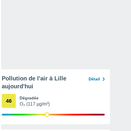
Pollution de l'air à Lille
Détail
aujourd'hui
Dégradée
46
O₃ (117 µg/m³)