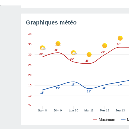
Lumière du jour restante
1 h 34 min
Graphiques météo
40
35
34°
31°
30°
29°
30
26°
26°
25
20
17°
17°
15
15°
15°
13°
13°
10
°C
Sam
8
Dim
9
Lun
10
Mar
11
Mer
12
Jeu
13
Maximum