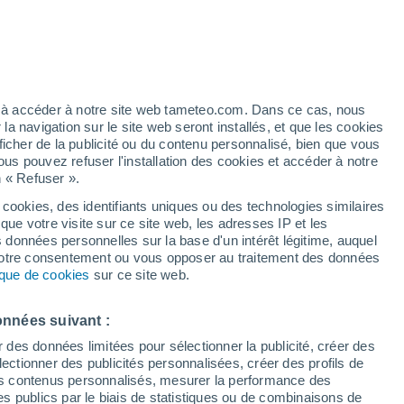
h
ez à accéder à notre site web tameteo.com. Dans ce cas, nous
 navigation sur le site web seront installés, et que les cookies
ficher de la publicité ou du contenu personnalisé, bien que vous
ous pouvez refuser l'installation des cookies et accéder à notre
n « Refuser ».
 cookies, des identifiants uniques ou des technologies similaires
que votre visite sur ce site web, les adresses IP et les
in
Actualité
Carte de couverture nuageuse
Aujourd´hui
Radar 
s données personnelles sur la base d'un intérêt légitime, auquel
 votre consentement ou vous opposer au traitement des données
tique de cookies
sur ce site web.
Mardi
Mercredi
Jeudi
Vendredi
onnées suivant :
11 Août
12 Août
13 Août
14 Août
r des données limitées pour sélectionner la publicité, créer des
sélectionner des publicités personnalisées, créer des profils de
 des contenus personnalisés, mesurer la performance des
s publics par le biais de statistiques ou de combinaisons de