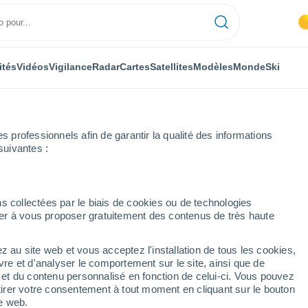
ités
Vidéos
Vigilance
Radar
Cartes
Satellites
Modèles
Monde
Ski
professionnels afin de garantir la qualité des informations
suivantes :
s collectées par le biais de cookies ou de technologies
nuer à vous proposer gratuitement des contenus de très haute
z au site web et vous acceptez l'installation de tous les cookies,
...
vre et d'analyser le comportement sur le site, ainsi que de
é et du contenu personnalisé en fonction de celui-ci. Vous pouvez
Heure par heure
tirer votre consentement à tout moment en cliquant sur le bouton
Intervalles nuageux dans les
te web.
prochaines heures