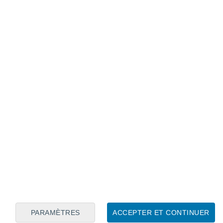
Calendrier lunaire
Lun
Mar
Mer
Jeu
Ven
Sam
Dim
8
9
10
11
12
13
14
15
16
17
18
19
20
21
PARAMÈTRES
ACCEPTER ET CONTINUER