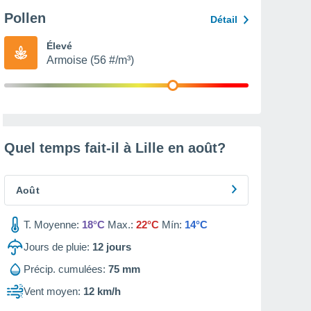
Pollen
Détail
Élevé
Armoise (56 #/m³)
Quel temps fait-il à Lille en
août
?
Août
T. Moyenne:
18°C
Max.:
22°C
Mín:
14°C
Jours de pluie:
12
jours
Précip. cumulées:
75 mm
Vent moyen:
12 km/h