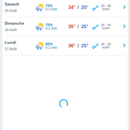
Samedi
lisé en
70%
23
-
48
34°
/
25°
0.2 mm
km/h
 de
15 Août
. Vous
rouver
Dimanche
70%
24
-
49
35°
/
25°
0.2 mm
km/h
16 Août
ations
re
Lundi
que de
80%
26
-
52
36°
/
25°
0.2 mm
km/h
kies
17 Août
r votre
ement à
ment en
sur le
res des
kies
le au
page de
te web.
MENT,
 les