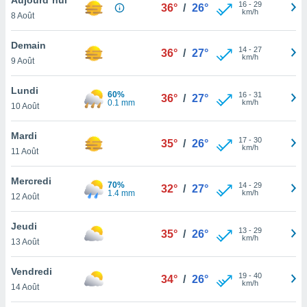
n «
16
-
29
36°
/
26°
km/h
8 Août
 et
r »,
cédez au
Demain
14
-
27
36°
/
27°
 et vous
km/h
9 Août
z
ation de
Lundi
60%
16
-
31
36°
/
27°
0.1 mm
km/h
10 Août
qu'ils
 nous ou
aires,
Mardi
17
-
30
35°
/
26°
km/h
11 Août
nt de
t
Mercredi
70%
14
-
29
er le
32°
/
27°
1.4 mm
km/h
12 Août
ement
te, ainsi
Jeudi
13
-
29
35°
/
26°
km/h
per un
13 Août
écifique
us
Vendredi
19
-
40
de la
34°
/
26°
km/h
14 Août
 et du