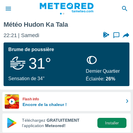
Météo Hudon Ka Tala
e
ntialité
22:21
Samedi
...
enu de
o.com
Brume de poussière
o.com) a
31°
aré par
onnels
Dernier Quartier
arantir
Sensation de 34°
Éclairée:
26%
té des
ions
. Vous
accéder
Flash info
e en
Encore de la chaleur !
 les
Téléchargez
GRATUITEMENT
s :
Installer
l’application
Meteored!
r les