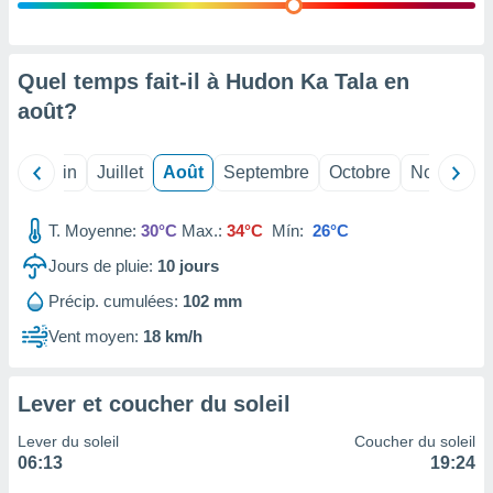
nées
lles sur
d'un
égitime,
Quel temps fait-il à Hudon Ka Tala en
vous
août
?
vous
 Pour ce
ous
Mai
Juin
Juillet
Août
Septembre
Octobre
Novembre
etirer
ement
T. Moyenne:
30°C
Max.:
34°C
Mín:
26°C
 opposer
ement
Jours de pluie:
10
jours
nées à
Précip. cumulées:
102 mm
ment en
 sur «
Vent moyen:
18 km/h
res
» ou
e
que de
Lever et coucher du soleil
kies
ite web.
Lever du soleil
Coucher du soleil
06:13
19:24
t nos