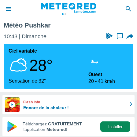
Météo Pushkar
e
ntialité
10:43
Dimanche
...
enu de
o.com
Ciel variable
o.com) a
28°
aré par
onnels
Ouest
arantir
Sensation de 32°
20
41 km/h
té des
ions
. Vous
accéder
Flash info
e en
Encore de la chaleur !
 les
Téléchargez
GRATUITEMENT
s :
Installer
l’application
Meteored!
r les