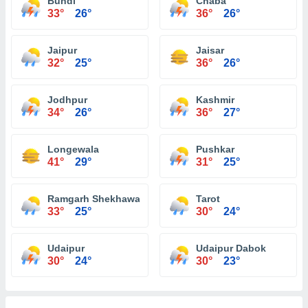
Bundi
Chaba
33°
26°
36°
26°
Jaipur
Jaisar
32°
25°
36°
26°
Jodhpur
Kashmir
34°
26°
36°
27°
Longewala
Pushkar
41°
29°
31°
25°
Ramgarh Shekhawati
Tarot
33°
25°
30°
24°
Udaipur
Udaipur Dabok
30°
24°
30°
23°