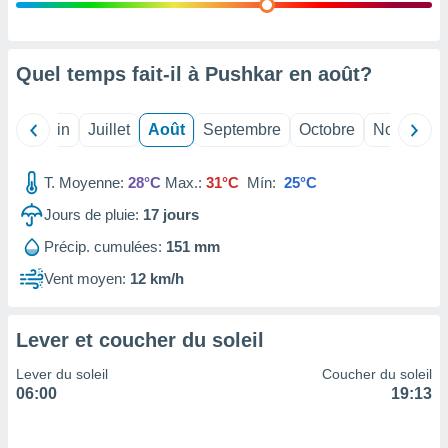
nées
lles sur
d'un
égitime,
Quel temps fait-il à Pushkar en
août
?
vous
vous
 Pour ce
Mai
Juin
Juillet
Août
Septembre
Octobre
Novembre
ous
etirer
T. Moyenne:
28°C
Max.:
31°C
Mín:
25°C
ement
Jours de pluie:
17
jours
 opposer
ement
Précip. cumulées:
151 mm
nées à
ment en
Vent moyen:
12 km/h
 sur «
res
» ou
e
Lever et coucher du soleil
que de
kies
Lever du soleil
Coucher du soleil
ite web.
06:00
19:13
t nos