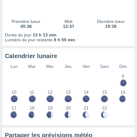
ires
ons le
ent des
es
Première lueur
Midi
Dernière lueur
 :
05:36
12:37
19:38
et/ou
Durée du jour
13 h 13 min
 à des
Lumière du jour restante
8 h 55 min
ions sur
eil,
Calendrier lunaire
des
limitées
Lun
Mar
Mer
Jeu
Ven
Sam
Dim
nner la
9
, créer
ils pour
ité
10
11
12
13
14
15
16
lisée,
des
our
17
18
19
20
21
22
nner des
és
lisées,
s profils
Partager les prévisions météo
enus