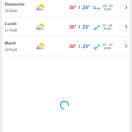
Dimanche
lisé en
18
-
43
30°
/
24°
km/h
 de
16 Août
. Vous
rouver
Lundi
21
-
41
30°
/
23°
km/h
17 Août
ations
re
Mardi
que de
23
-
47
30°
/
23°
km/h
kies
18 Août
r votre
ement à
ment en
sur le
res des
kies
le au
page de
te web.
MENT,
 les