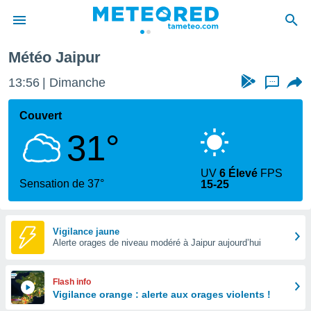
Météo Jaipur
e
ntialité
13:56
Dimanche
...
enu de
o.com
Couvert
o.com) a
31°
aré par
onnels
UV
6 Élevé
FPS
arantir
Sensation de 37°
15-25
té des
ions
. Vous
accéder
Vigilance jaune
e en
Alerte orages de niveau modéré à Jaipur aujourd’hui
 les
s :
Flash info
Vigilance orange : alerte aux orages violents !
r les