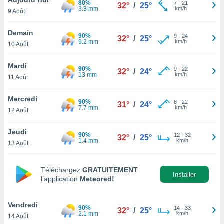
80%
n «
7
-
21
32°
/
25°
3.3 mm
km/h
9 Août
 et
r »,
cédez au
Demain
90%
9
-
24
32°
/
25°
 et vous
9.2 mm
km/h
10 Août
z
ation de
Mardi
90%
9
-
22
32°
/
24°
13 mm
km/h
11 Août
qu'ils
 nous ou
aires,
Mercredi
90%
8
-
22
31°
/
24°
7.7 mm
km/h
12 Août
nt de
t
Jeudi
90%
12
-
32
er le
32°
/
25°
1.4 mm
km/h
13 Août
ement
te, ainsi
Téléchargez
GRATUITEMENT
per un
Installer
l’application
Meteored!
écifique
us
de la
Vendredi
90%
14
-
33
32°
/
25°
 et du
2.1 mm
km/h
14 Août