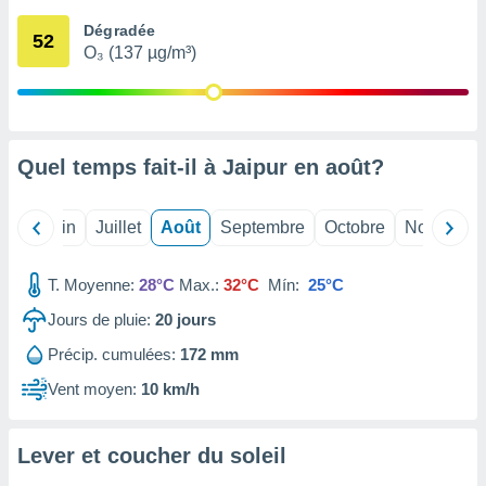
nées
Dégradée
lles sur
52
O₃ (137 µg/m³)
d'un
égitime,
vous
vous
 Pour ce
ous
Quel temps fait-il à Jaipur en
août
?
etirer
ement
Mai
Juin
Juillet
Août
Septembre
Octobre
Novembre
 opposer
ement
nées à
T. Moyenne:
28°C
Max.:
32°C
Mín:
25°C
ment en
Jours de pluie:
20
jours
 sur «
res
» ou
Précip. cumulées:
172 mm
e
que de
Vent moyen:
10 km/h
kies
ite web.
Lever et coucher du soleil
t nos