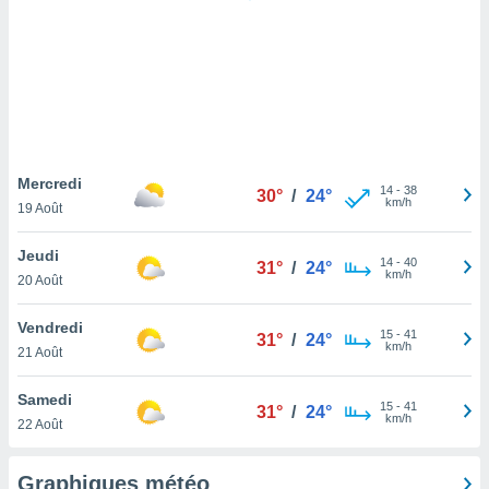
logies
e
s
tez pas
ation de
, vous
z à
à notre
Mercredi
14
-
38
30°
/
24°
km/h
19 Août
.com.
 cas,
Jeudi
14
-
40
us
31°
/
24°
km/h
20 Août
ns que
s
Vendredi
15
-
41
31°
/
24°
ires
km/h
21 Août
urer la
on sur le
Samedi
15
-
41
 seront
31°
/
24°
km/h
22 Août
, et que
ies ne
as
Graphiques météo