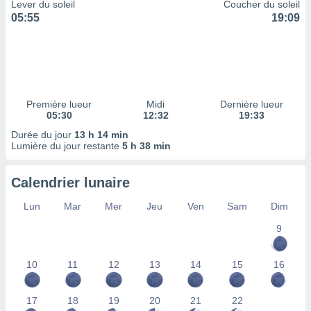
ires
Lever du soleil
Coucher du soleil
ons le
05:55
19:09
ent des
es
 :
et/ou
 à des
ions sur
Première lueur
Midi
Dernière lueur
eil,
05:30
12:32
19:33
des
Durée du jour
13 h 14 min
limitées
Lumière du jour restante
5 h 38 min
nner la
, créer
Calendrier lunaire
ils pour
ité
Lun
Mar
Mer
Jeu
Ven
Sam
Dim
lisée,
9
des
our
nner des
10
11
12
13
14
15
16
és
lisées,
s profils
17
18
19
20
21
22
enus