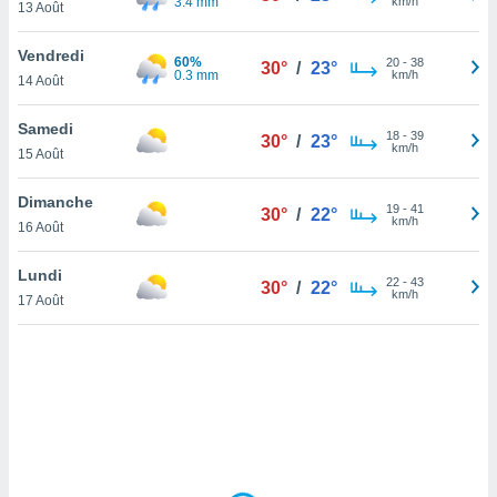
3.4 mm
km/h
13 Août
lisé en
 de
Vendredi
. Vous
60%
20
-
38
30°
/
23°
0.3 mm
km/h
rouver
14 Août
ations
Samedi
18
-
39
30°
/
23°
re
km/h
15 Août
que de
kies
Dimanche
r votre
19
-
41
30°
/
22°
km/h
ement à
16 Août
ment en
sur le
Lundi
22
-
43
30°
/
22°
km/h
17 Août
res des
kies
le au
page de
te web.
MENT,
 les