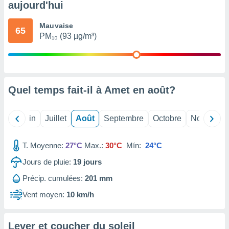
aujourd'hui
nées
lles sur
d'un
Mauvaise
65
égitime,
PM₁₀ (93 µg/m³)
vous
vous
 Pour ce
ous
etirer
Quel temps fait-il à Amet en
août
?
ement
 opposer
Mai
Juin
Juillet
Août
Septembre
Octobre
Novembre
ement
nées à
ment en
T. Moyenne:
27°C
Max.:
30°C
Mín:
24°C
 sur «
res
» ou
Jours de pluie:
19
jours
e
Précip. cumulées:
201 mm
que de
kies
Vent moyen:
10 km/h
ite web.
t nos
Lever et coucher du soleil