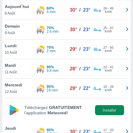
n «
Aujourd´hui
 et
60%
26
-
45
30°
/
23°
4 mm
km/h
r »,
8 Août
cédez au
 et vous
Demain
70%
25
-
47
30°
/
23°
z
2.6 mm
km/h
9 Août
ation de
Lundi
qu'ils
70%
27
-
50
29°
/
23°
2 mm
km/h
10 Août
 nous ou
aires,
Mardi
90%
22
-
41
28°
/
23°
nt de
9.8 mm
km/h
11 Août
t
er le
Mercredi
ement
90%
15
-
29
29°
/
22°
19 mm
km/h
12 Août
te, ainsi
per un
Téléchargez
GRATUITEMENT
écifique
Installer
l’application
Meteored!
us
de la
 et du
Jeudi
90%
17
-
33
30°
/
23°