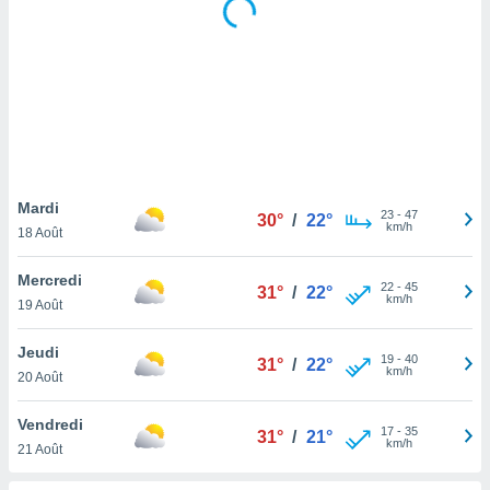
logies
e
s
tez pas
ation de
, vous
z à
à notre
Mardi
23
-
47
30°
/
22°
.com.
km/h
18 Août
 cas,
us
Mercredi
ns que
22
-
45
31°
/
22°
km/h
19 Août
s
ires
Jeudi
19
-
40
31°
/
22°
urer la
km/h
20 Août
on sur le
 seront
Vendredi
, et que
17
-
35
31°
/
21°
km/h
21 Août
ies ne
as