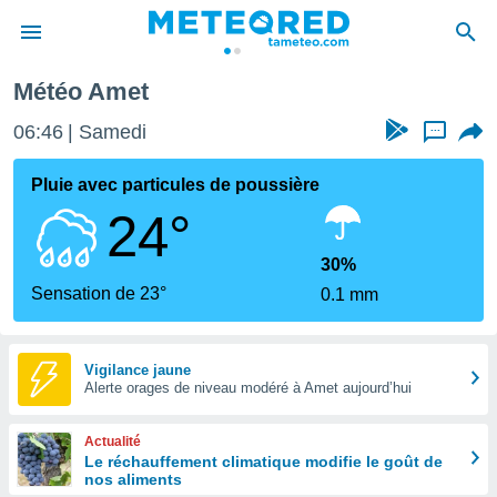
Météo Amet
e
ntialité
06:46
Samedi
...
enu de
o.com
Pluie avec particules de poussière
o.com) a
24°
aré par
onnels
30%
arantir
Sensation de 23°
0.1 mm
té des
ions
. Vous
accéder
Vigilance jaune
e en
Alerte orages de niveau modéré à Amet aujourd’hui
 les
Actualité
s :
Le réchauffement climatique modifie le goût de
nos aliments
r les