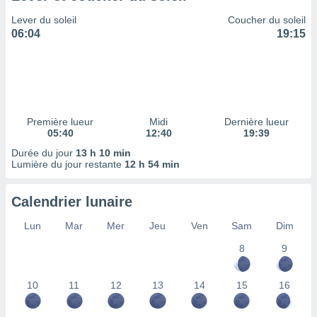
ires
ons le
Lever du soleil
Coucher du soleil
ent des
06:04
19:15
es
 :
et/ou
 à des
ions sur
eil,
Première lueur
Midi
Dernière lueur
des
05:40
12:40
19:39
limitées
Durée du jour
13 h 10 min
Lumière du jour restante
12 h 54 min
nner la
, créer
ils pour
Calendrier lunaire
ité
lisée,
Lun
Mar
Mer
Jeu
Ven
Sam
Dim
des
8
9
our
nner des
és
10
11
12
13
14
15
16
lisées,
s profils
enus