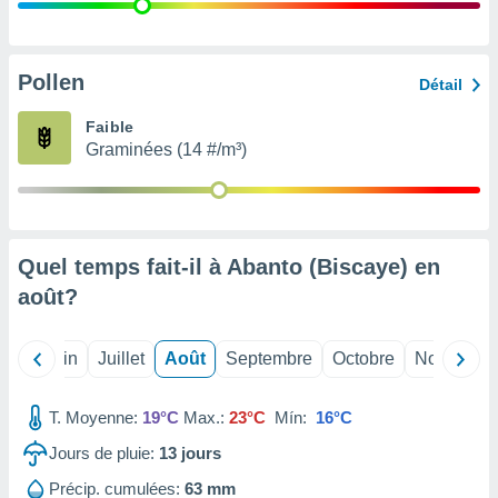
nées
lles sur
d'un
égitime,
Pollen
Détail
vous
vous
Faible
 Pour ce
Graminées (14 #/m³)
ous
etirer
ement
 opposer
Quel temps fait-il à Abanto (Biscaye) en
ement
nées à
août
?
ment en
 sur «
res
» ou
Mai
Juin
Juillet
Août
Septembre
Octobre
Novembre
e
que de
kies
T. Moyenne:
19°C
Max.:
23°C
Mín:
16°C
ite web.
Jours de pluie:
13
jours
t nos
Précip. cumulées:
63 mm