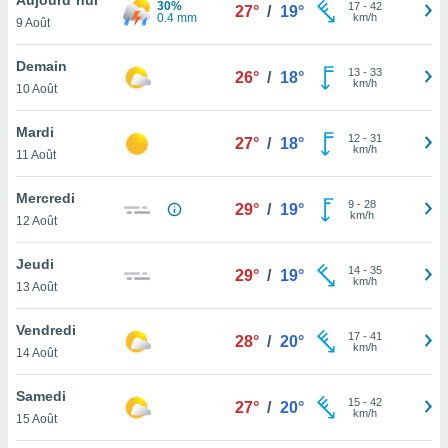
30%
n «
17
-
42
27°
/
19°
0.4 mm
km/h
9 Août
 et
r »,
cédez au
Demain
13
-
33
26°
/
18°
 et vous
km/h
10 Août
z
ation de
Mardi
12
-
31
27°
/
18°
km/h
11 Août
qu'ils
 nous ou
aires,
Mercredi
9
-
28
29°
/
19°
km/h
12 Août
nt de
t
Jeudi
14
-
35
er le
29°
/
19°
km/h
13 Août
ement
te, ainsi
Vendredi
17
-
41
28°
/
20°
km/h
per un
14 Août
écifique
us
Samedi
15
-
42
de la
27°
/
20°
km/h
15 Août
 et du