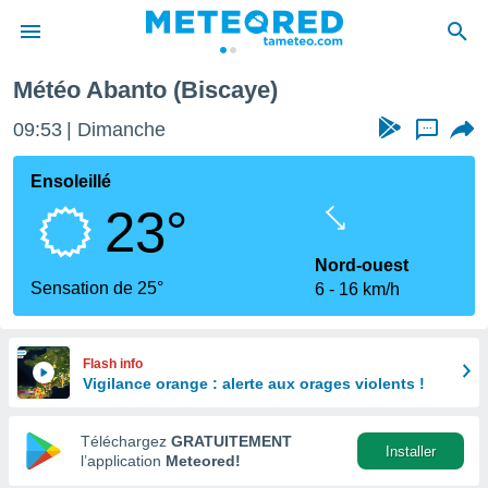
Météo Abanto (Biscaye)
e
ntialité
09:53
Dimanche
...
enu de
o.com
Ensoleillé
o.com) a
23°
aré par
onnels
Nord-ouest
arantir
Sensation de 25°
6
16 km/h
té des
ions
. Vous
accéder
Flash info
e en
Vigilance orange : alerte aux orages violents !
 les
Téléchargez
GRATUITEMENT
s :
Installer
l’application
Meteored!
r les