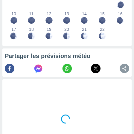
lisés,
des
10
11
12
13
14
15
16
our
nner des
s
17
18
19
20
21
22
lisés,
la
ance des
s,
Partager les prévisions météo
la
ance des
s,
dre les
par le
ques ou
inaisons
ées
nt de
tes
,
er et
r les