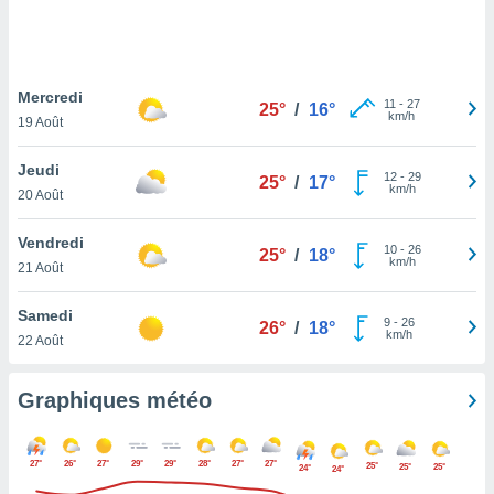
logies
e
s
Mercredi
tez pas
11
-
27
25°
/
16°
km/h
ation de
19 Août
, vous
z à
Jeudi
12
-
29
25°
/
17°
à notre
km/h
20 Août
.com.
Vendredi
 cas,
10
-
26
25°
/
18°
km/h
us
21 Août
ns que
s
Samedi
9
-
26
26°
/
18°
km/h
22 Août
ires
urer la
on sur le
Graphiques météo
 seront
, et que
ies ne
27°
26°
27°
29°
29°
28°
27°
27°
25°
25°
25°
24°
24°
as