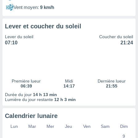
ires
ons le
Vent moyen:
9 km/h
ent des
es
 :
Lever et coucher du soleil
et/ou
Lever du soleil
Coucher du soleil
 à des
07:10
21:24
ions sur
eil,
des
limitées
nner la
, créer
Première lueur
Midi
Dernière lueur
ils pour
06:39
14:17
21:55
ité
Durée du jour
14 h 13 min
lisée,
Lumière du jour restante
12 h 3 min
des
our
nner des
Calendrier lunaire
és
lisées,
Lun
Mar
Mer
Jeu
Ven
Sam
Dim
s profils
9
enus