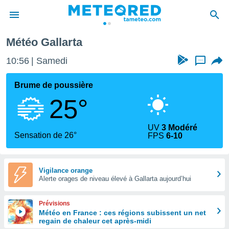
Météo Gallarta
e
ntialité
10:56
Samedi
...
enu de
o.com
Brume de poussière
o.com) a
25°
aré par
onnels
UV
3 Modéré
arantir
Sensation de 26°
FPS
6-10
té des
ions
. Vous
accéder
Vigilance orange
e en
Alerte orages de niveau élevé à Gallarta aujourd’hui
 les
Prévisions
s :
Météo en France : ces régions subissent un net
regain de chaleur cet après-midi
r les