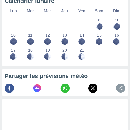
Calendrier lunaire
lisés,
des
Lun
Mar
Mer
Jeu
Ven
Sam
Dim
our
8
9
nner des
s
lisés,
10
11
12
13
14
15
16
la
ance des
s,
17
18
19
20
21
la
ance des
s,
dre les
Partager les prévisions météo
par le
ques ou
inaisons
ées
nt de
tes
,
er et
r les