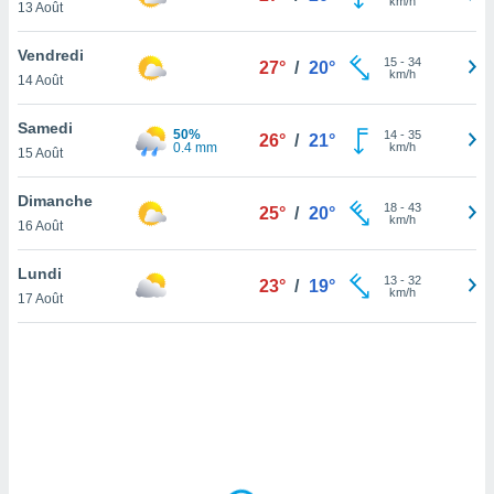
km/h
13 Août
lisé en
 de
Vendredi
. Vous
15
-
34
27°
/
20°
km/h
rouver
14 Août
ations
Samedi
50%
14
-
35
26°
/
21°
re
0.4 mm
km/h
15 Août
que de
kies
Dimanche
r votre
18
-
43
25°
/
20°
km/h
ement à
16 Août
ment en
sur le
Lundi
13
-
32
23°
/
19°
km/h
17 Août
res des
kies
le au
page de
te web.
MENT,
 les