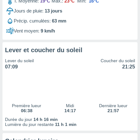
ires
T. Moyenne:
19°C
Max.:
23°C
Mín:
16°C
ons le
Jours de pluie:
13
jours
ent des
es
Précip. cumulées:
63 mm
 :
Vent moyen:
9 km/h
et/ou
 à des
ions sur
Lever et coucher du soleil
eil,
des
Lever du soleil
Coucher du soleil
limitées
07:09
21:25
nner la
, créer
ils pour
ité
lisée,
des
Première lueur
Midi
Dernière lueur
our
06:38
14:17
21:57
nner des
Durée du jour
14 h 16 min
és
Lumière du jour restante
11 h 1 min
lisées,
s profils
enus