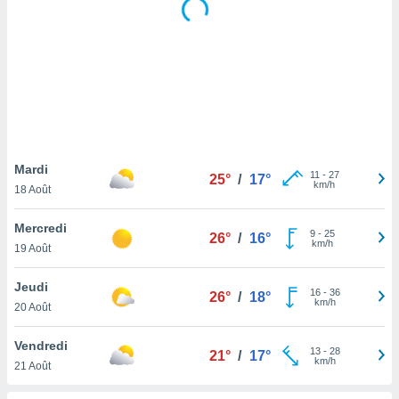
logies
e
s
tez pas
ation de
, vous
z à
à notre
Mardi
11
-
27
25°
/
17°
.com.
km/h
18 Août
 cas,
us
Mercredi
ns que
9
-
25
26°
/
16°
km/h
19 Août
s
ires
Jeudi
16
-
36
26°
/
18°
urer la
km/h
20 Août
on sur le
 seront
Vendredi
, et que
13
-
28
21°
/
17°
km/h
21 Août
ies ne
as