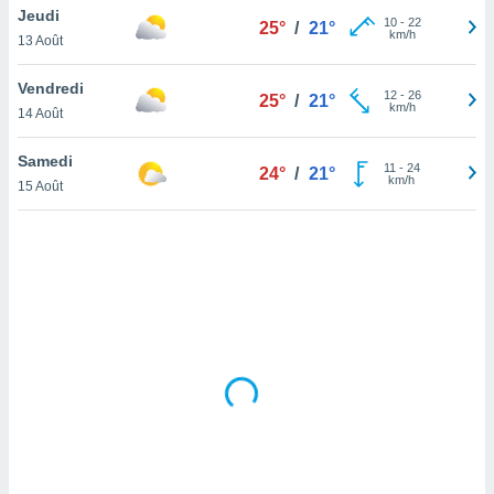
Jeudi
lisé en
10
-
22
25°
/
21°
km/h
 de
13 Août
. Vous
rouver
Vendredi
12
-
26
25°
/
21°
km/h
14 Août
ations
re
Samedi
que de
11
-
24
24°
/
21°
km/h
kies
15 Août
r votre
ement à
ment en
sur le
res des
kies
le au
page de
te web.
MENT,
 les