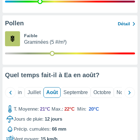
nées
lles sur
d'un
égitime,
Pollen
Détail
vous
vous
Faible
 Pour ce
Graminées (5 #/m³)
ous
etirer
ement
 opposer
Quel temps fait-il à Ea en
août
?
ement
nées à
ment en
Mai
Juin
Juillet
Août
Septembre
Octobre
Novembre
 sur «
res
» ou
e
T. Moyenne:
21°C
Max.:
22°C
Mín:
20°C
que de
kies
Jours de pluie:
12
jours
ite web.
Précip. cumulées:
66 mm
t nos
Vent moyen:
15 km/h