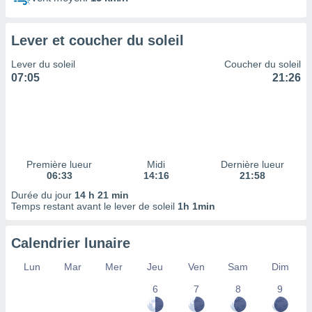
ires
ons le
ent des
Lever et coucher du soleil
es
 :
Lever du soleil
Coucher du soleil
et/ou
07:05
21:26
 à des
ions sur
eil,
des
limitées
Première lueur
Midi
Dernière lueur
nner la
06:33
14:16
21:58
, créer
ils pour
Durée du jour
14 h 21 min
ité
Temps restant avant le lever de soleil
1h 1min
lisée,
des
Calendrier lunaire
our
nner des
Lun
Mar
Mer
Jeu
Ven
Sam
Dim
és
lisées,
6
7
8
9
s profils
enus