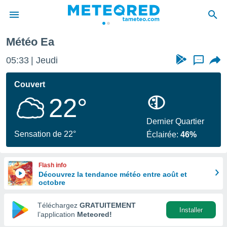
Météo Ea
e
ntialité
05:33
Jeudi
...
enu de
o.com
Couvert
o.com) a
22°
aré par
onnels
Dernier Quartier
arantir
Sensation de 22°
Éclairée:
46%
té des
ions
. Vous
Flash info
accéder
Découvrez la tendance météo entre août et
e en
octobre
 les
Téléchargez
GRATUITEMENT
s :
Installer
l’application
Meteored!
r les