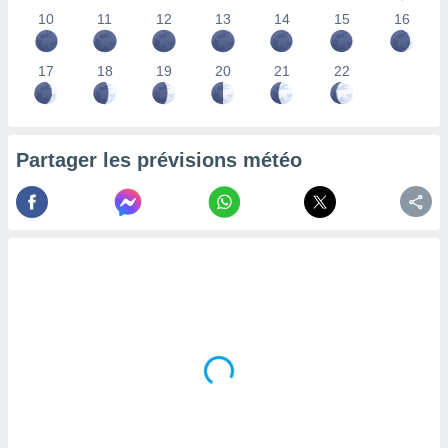
lisés,
10
11
12
13
14
15
16
des
our
17
18
19
20
21
22
nner des
s
lisés,
la
ance des
Partager les prévisions météo
s,
la
ance des
s,
dre les
par le
ques ou
inaisons
ées
nt de
tes
,
er et
r les