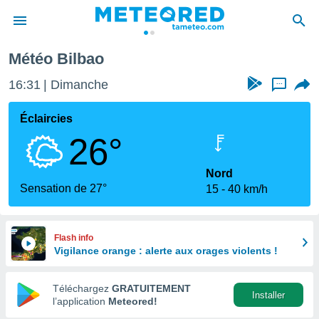
Météo Bilbao
e
ntialité
16:31
Dimanche
...
enu de
o.com
Éclaircies
o.com) a
26°
aré par
onnels
Nord
arantir
Sensation de 27°
15
40 km/h
té des
ions
. Vous
accéder
Flash info
e en
Vigilance orange : alerte aux orages violents !
 les
Téléchargez
GRATUITEMENT
s :
Installer
l’application
Meteored!
r les