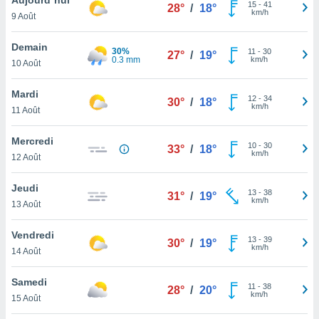
n «
15
-
41
28°
/
18°
km/h
9 Août
 et
r »,
cédez au
Demain
30%
11
-
30
27°
/
19°
 et vous
0.3 mm
km/h
10 Août
z
ation de
Mardi
12
-
34
30°
/
18°
km/h
11 Août
qu'ils
 nous ou
aires,
Mercredi
10
-
30
33°
/
18°
km/h
12 Août
nt de
t
Jeudi
13
-
38
er le
31°
/
19°
km/h
13 Août
ement
te, ainsi
Vendredi
13
-
39
30°
/
19°
km/h
per un
14 Août
écifique
us
Samedi
11
-
38
de la
28°
/
20°
km/h
15 Août
 et du