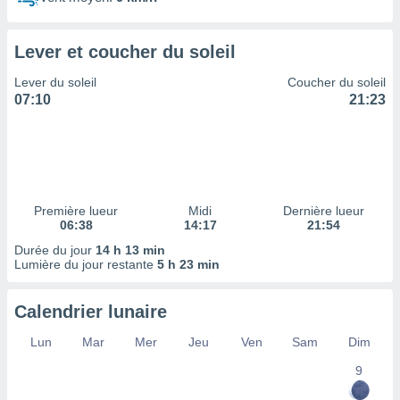
ires
ons le
ent des
Lever et coucher du soleil
es
 :
Lever du soleil
Coucher du soleil
et/ou
07:10
21:23
 à des
ions sur
eil,
des
limitées
Première lueur
Midi
Dernière lueur
nner la
06:38
14:17
21:54
, créer
ils pour
Durée du jour
14 h 13 min
ité
Lumière du jour restante
5 h 23 min
lisée,
des
Calendrier lunaire
our
nner des
Lun
Mar
Mer
Jeu
Ven
Sam
Dim
és
lisées,
9
s profils
enus