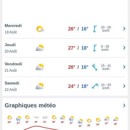
logies
e
s
Mercredi
tez pas
10
-
28
26°
/
16°
km/h
ation de
19 Août
, vous
z à
Jeudi
9
-
28
27°
/
18°
à notre
km/h
20 Août
.com.
Vendredi
 cas,
15
-
41
26°
/
16°
km/h
us
21 Août
ns que
s
Samedi
10
-
33
24°
/
18°
km/h
22 Août
ires
urer la
on sur le
Graphiques météo
 seront
, et que
ies ne
30°
33°
31°
30°
28°
28°
27°
27°
27°
26°
as
26°
25°
24°