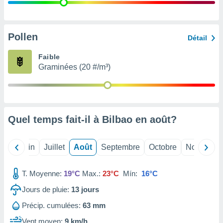
nées
lles sur
d'un
égitime,
Pollen
Détail
vous
vous
Faible
 Pour ce
Graminées (20 #/m³)
ous
etirer
ement
 opposer
Quel temps fait-il à Bilbao en
août
?
ement
nées à
ment en
Mai
Juin
Juillet
Août
Septembre
Octobre
Novembre
 sur «
res
» ou
e
T. Moyenne:
19°C
Max.:
23°C
Mín:
16°C
que de
kies
Jours de pluie:
13
jours
ite web.
Précip. cumulées:
63 mm
t nos
Vent moyen:
9 km/h