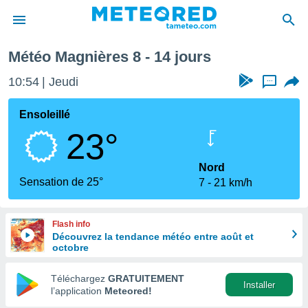
ine prochaine
Météo Magnières 8 - 14 jours
e
ntialité
10:54
Jeudi
...
enu de
o.com
Ensoleillé
o.com) a
23°
aré par
onnels
Nord
arantir
Sensation de 25°
7
21 km/h
té des
ions
. Vous
Flash info
accéder
Découvrez la tendance météo entre août et
e en
octobre
 les
Téléchargez
GRATUITEMENT
s :
Installer
l’application
Meteored!
r les