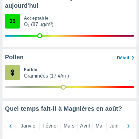
pour
aujourd'hui
 le
ement
Acceptable
afficher
35
O₃ (87 µg/m³)
licité ou
enu
lisé,
e vous
r de la
Pollen
Détail
 non
Faible
lisée.
Graminées (17 #/m³)
uvez
ation des
et
à notre
 par le
Quel temps fait-il à Magnières en
août
?
 cette
ion en
sur le
Janvier
Février
Mars
Avril
Mai
Juin
Juillet
«
».