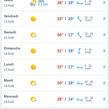
30%
n «
8
-
38
38°
/
19°
0.2 mm
km/h
13 Août
 et
r »,
cédez au
Vendredi
12
-
31
33°
/
20°
 et vous
km/h
14 Août
z
ation de
Samedi
10
-
29
30°
/
17°
km/h
15 Août
qu'ils
 nous ou
aires,
Dimanche
7
-
26
31°
/
16°
km/h
16 Août
nt de
t
Lundi
5
-
22
er le
33°
/
17°
km/h
17 Août
ement
te, ainsi
Mardi
19
-
46
30°
/
19°
km/h
per un
18 Août
écifique
us
Mercredi
15
-
36
de la
28°
/
14°
km/h
19 Août
 et du