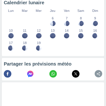
Calendrier lunaire
nées
lles sur
Lun
Mar
Mer
Jeu
Ven
Sam
Dim
d'un
égitime,
6
7
8
9
vous
vous
 Pour ce
10
11
12
13
14
15
16
ous
etirer
17
18
19
ement
 opposer
ement
nées à
Partager les prévisions météo
ment en
 sur «
res
» ou
e
que de
kies
ite web.
t nos