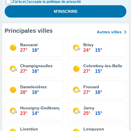
J'ai lu et j'accepte la politique de privacité
Principales villes
Autres villes
Baccarat
Briey
27°
16°
24°
15°
Champigneulles
Colombey-les-Belles
27°
16°
27°
15°
Damelevières
Frouard
28°
16°
27°
16°
Hussigny-Godbrange
Jarny
23°
14°
25°
15°
Liverdun
Longuyon