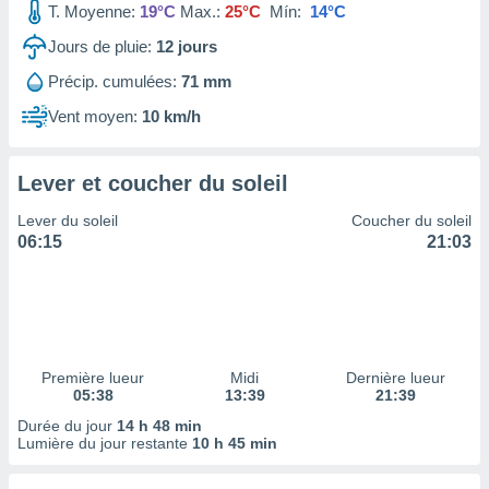
T. Moyenne:
19°C
Max.:
25°C
Mín:
14°C
tre
ement,
Jours de pluie:
12
jours
Précip. cumulées:
71 mm
enaires
s des
Vent moyen:
10 km/h
 des
nts
 ou des
Lever et coucher du soleil
gies
es pour
Lever du soleil
Coucher du soleil
 accéder
06:15
21:03
r des
lles
ue votre
r ce site
 IP et
Première lueur
Midi
Dernière lueur
05:38
13:39
21:39
ifiants
es.
Durée du jour
14 h 48 min
Lumière du jour restante
10 h 45 min
eurs
traiter