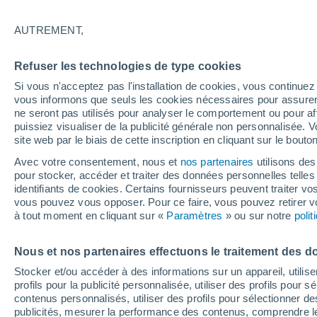
Longuyon
AUTREMENT,
25°
13°
Refuser les technologies de type cookies
Briey
Si vous n'acceptez pas l'installation de cookies, vous continu
vous informons que seuls les cookies nécessaires pour assurer la
ne seront pas utilisés pour analyser le comportement ou pour af
puissiez visualiser de la publicité générale non personnalisée. V
site web par le biais de cette inscription en cliquant sur le bouto
Avec votre consentement, nous et
nos partenaires
utilisons des
pour stocker, accéder et traiter des données personnelles telles 
identifiants de cookies. Certains fournisseurs peuvent traiter vo
Pont-à-
Mousson
vous pouvez vous opposer. Pour ce faire, vous pouvez retirer
à tout moment en cliquant sur «
Paramètres
» ou sur notre
poli
27°
Nous et nos partenaires effectuons le traitement des d
13°
N
Toul
Stocker et/ou accéder à des informations sur un appareil, utilise
profils pour la publicité personnalisée, utiliser des profils pour 
26°
contenus personnalisés, utiliser des profils pour sélectionner
13°
publicités, mesurer la performance des contenus, comprendre le