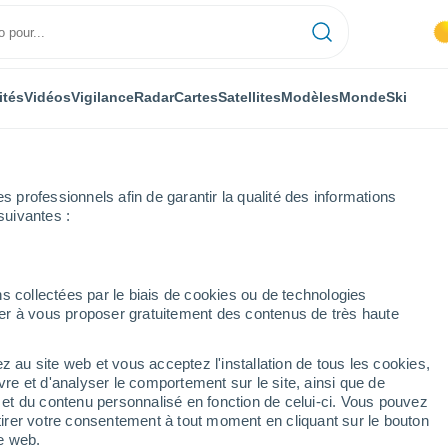
ités
Vidéos
Vigilance
Radar
Cartes
Satellites
Modèles
Monde
Ski
professionnels afin de garantir la qualité des informations
suivantes :
s collectées par le biais de cookies ou de technologies
nuer à vous proposer gratuitement des contenus de très haute
lle
z au site web et vous acceptez l'installation de tous les cookies,
vre et d'analyser le comportement sur le site, ainsi que de
mbole
é et du contenu personnalisé en fonction de celui-ci. Vous pouvez
tirer votre consentement à tout moment en cliquant sur le bouton
te web.