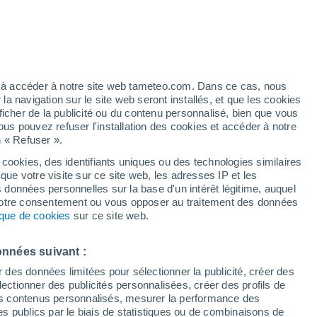
ez à accéder à notre site web tameteo.com. Dans ce cas, nous
 navigation sur le site web seront installés, et que les cookies
ficher de la publicité ou du contenu personnalisé, bien que vous
ous pouvez refuser l'installation des cookies et accéder à notre
n « Refuser ».
 cookies, des identifiants uniques ou des technologies similaires
26°
que votre visite sur ce site web, les adresses IP et les
14°
s données personnelles sur la base d'un intérêt légitime, auquel
 votre consentement ou vous opposer au traitement des données
tique de cookies
sur ce site web.
27°
onnées suivant :
14°
ancy
r des données limitées pour sélectionner la publicité, créer des
27°
sélectionner des publicités personnalisées, créer des profils de
14°
 des contenus personnalisés, mesurer la performance des
Lunéville
s publics par le biais de statistiques ou de combinaisons de