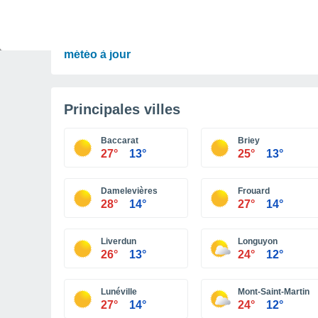
PRÉVISIONS
Orages à surveiller ce week-end et début de
semaine en France. Découvrez les prévisions
météo à jour
Principales villes
Baccarat
Briey
27°
13°
25°
13°
Damelevières
Frouard
28°
14°
27°
14°
Liverdun
Longuyon
26°
13°
24°
12°
Lunéville
Mont-Saint-Martin
27°
14°
24°
12°