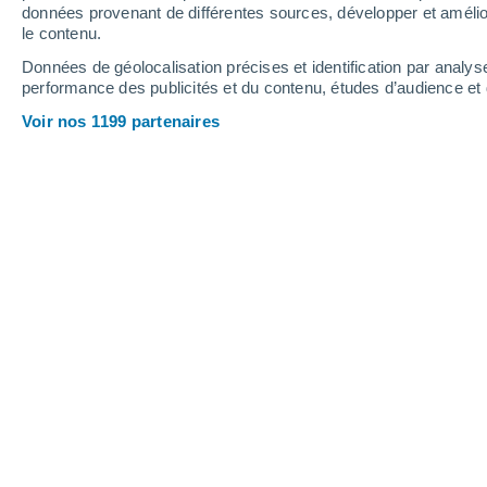
Colombey-
données provenant de différentes sources, développer et amélior
les-Belles
le contenu.
Données de géolocalisation précises et identification par analys
performance des publicités et du contenu, études d’audience e
Voir nos 1199 partenaires