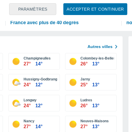
PRÉVISIONS
PR
PARAMÈTRES
ACCEPTER ET CONTINUER
Canicule : des prévisions météorologiques
En
inquiétantes pour la semaine prochaine en
Ma
France avec plus de 40 degrés
no
Autres villes
Champigneulles
Colombey-les-Belles
27°
14°
26°
13°
Hussigny-Godbrange
Jarny
24°
12°
25°
13°
Longwy
Ludres
24°
12°
26°
13°
Nancy
Neuves-Maisons
27°
14°
27°
13°