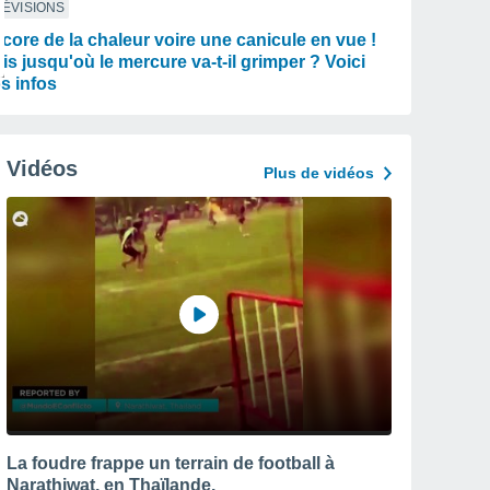
ÉVISIONS
core de la chaleur voire une canicule en vue !
is jusqu'où le mercure va-t-il grimper ? Voici
s infos
Vidéos
Plus de vidéos
La foudre frappe un terrain de football à
Narathiwat, en Thaïlande.