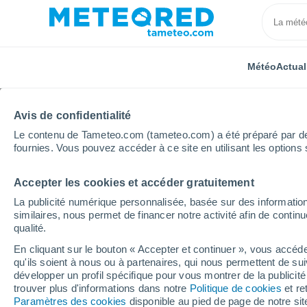
Météo
Actual
Avis de confidentialité
Le contenu de Tameteo.com (tameteo.com) a été préparé par des 
fournies. Vous pouvez accéder à ce site en utilisant les options 
Accepter les cookies et accéder gratuitement
Accueil
Grand Est
Meurthe-et-Moselle
La publicité numérique personnalisée, basée sur des information
similaires, nous permet de financer notre activité afin de conti
Météo Meurthe-et-Mose
qualité.
En cliquant sur le bouton « Accepter et continuer », vous accéde
qu'ils soient à nous ou à partenaires, qui nous permettent de sui
Aujourd´hui, 7 août
Toute la journée
24°
Sy
développer un profil spécifique pour vous montrer de la publicit
12°
trouver plus d'informations dans notre
Politique de cookies
et re
24°
Longwy
12°
Paramètres des cookies
disponible au pied de page de notre si