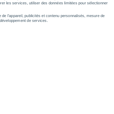
27°
er les services, utiliser des données limitées pour sélectionner
13°
Baccarat
e de l’appareil, publicités et contenu personnalisés, mesure de
t développement de services.
Leaflet
|
©
OpenStreetMap
|
ECMWF
by © Meteored