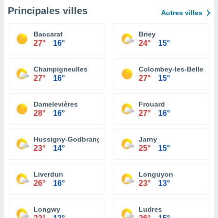
Principales villes
Autres villes
Baccarat
Briey
27°
16°
24°
15°
Champigneulles
Colombey-les-Belles
27°
16°
27°
15°
Damelevières
Frouard
28°
16°
27°
16°
Hussigny-Godbrange
Jarny
23°
14°
25°
15°
Liverdun
Longuyon
26°
16°
23°
13°
Longwy
Ludres