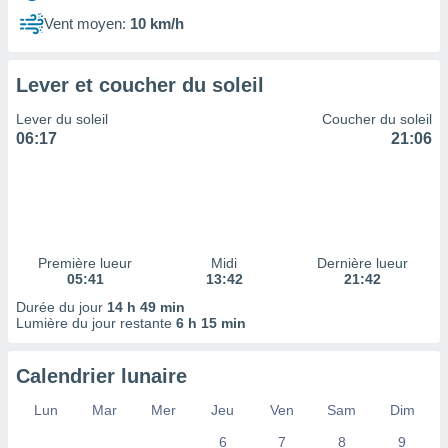
ires
ons le
Vent moyen:
10 km/h
ent des
es
 :
Lever et coucher du soleil
et/ou
Lever du soleil
Coucher du soleil
 à des
06:17
21:06
ions sur
eil,
des
limitées
nner la
, créer
Première lueur
Midi
Dernière lueur
ils pour
05:41
13:42
21:42
ité
Durée du jour
14 h 49 min
lisée,
Lumière du jour restante
6 h 15 min
des
our
nner des
Calendrier lunaire
és
lisées,
Lun
Mar
Mer
Jeu
Ven
Sam
Dim
s profils
6
7
8
9
enus