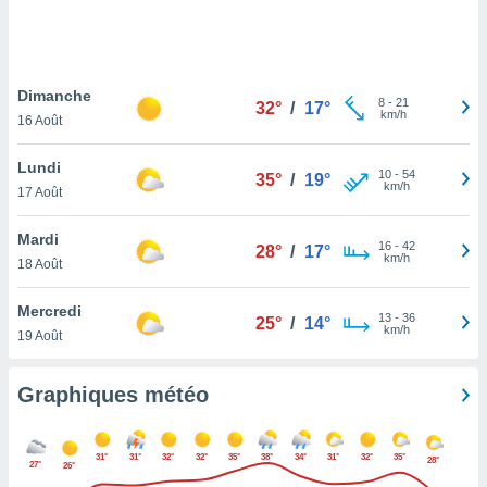
logies
e
s
Dimanche
tez pas
8
-
21
32°
/
17°
km/h
ation de
16 Août
, vous
z à
Lundi
10
-
54
35°
/
19°
à notre
km/h
17 Août
.com.
Mardi
 cas,
16
-
42
28°
/
17°
km/h
us
18 Août
ns que
s
Mercredi
13
-
36
25°
/
14°
km/h
19 Août
ires
urer la
on sur le
Graphiques météo
 seront
, et que
ies ne
31°
31°
32°
32°
35°
38°
34°
31°
32°
35°
28°
27°
26°
as