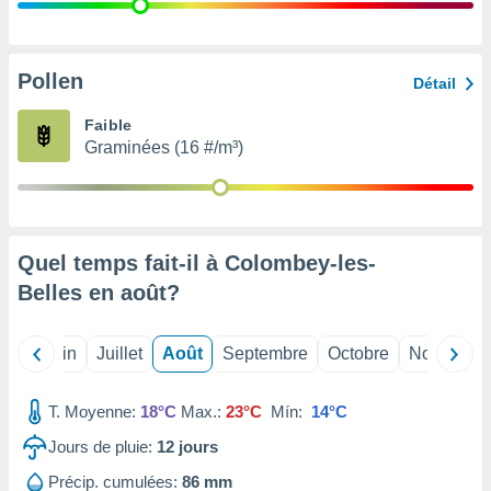
nées
lles sur
d'un
égitime,
Pollen
Détail
vous
vous
Faible
 Pour ce
Graminées (16 #/m³)
ous
etirer
ement
 opposer
Quel temps fait-il à Colombey-les-
ement
nées à
Belles en
août
?
ment en
 sur «
res
» ou
Mai
Juin
Juillet
Août
Septembre
Octobre
Novembre
e
que de
kies
T. Moyenne:
18°C
Max.:
23°C
Mín:
14°C
ite web.
Jours de pluie:
12
jours
t nos
Précip. cumulées:
86 mm