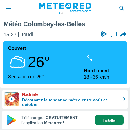
s
Météo Colombey-les-Belles
e
ntialité
15:27
Jeudi
...
enu de
o.com
Couvert
o.com) a
26°
aré par
onnels
Nord-ouest
arantir
Sensation de 26°
18
36 km/h
té des
ions
. Vous
Flash info
accéder
Découvrez la tendance météo entre août et
e en
octobre
 les
Téléchargez
GRATUITEMENT
s :
Installer
l’application
Meteored!
r les