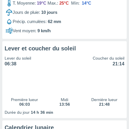
T. Moyenne:
19°C
Max.:
25°C
Mín:
14°C
tre
ement,
Jours de pluie:
10
jours
Précip. cumulées:
62 mm
enaires
s des
Vent moyen:
9 km/h
 des
nts
 ou des
Lever et coucher du soleil
gies
es pour
Lever du soleil
Coucher du soleil
 accéder
06:38
21:14
r des
lles
ue votre
r ce site
 IP et
Première lueur
Midi
Dernière lueur
06:03
13:56
21:48
ifiants
es.
Durée du jour
14 h 36 min
eurs
Calendrier lunaire
traiter