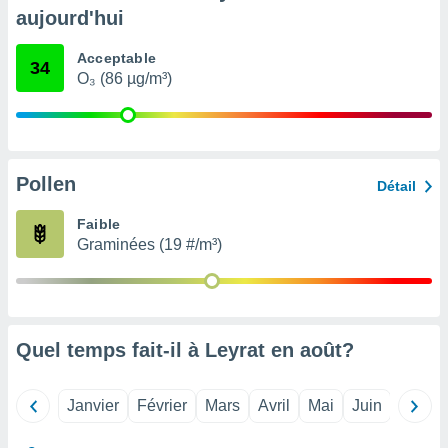
pour
aujourd'hui
 le
ement
Acceptable
afficher
34
O₃ (86 µg/m³)
licité ou
enu
lisé,
e vous
r de la
Pollen
Détail
 non
Faible
lisée.
Graminées (19 #/m³)
uvez
ation des
et
à notre
 par le
Quel temps fait-il à Leyrat en
août
?
 cette
ion en
sur le
Janvier
Février
Mars
Avril
Mai
Juin
Juillet
«
».