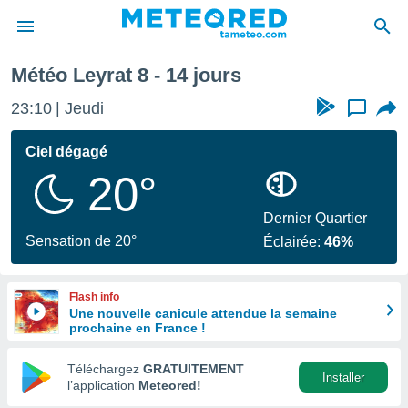
chaine
Météo Leyrat 8 - 14 jours
e
ntialité
23:10
Jeudi
...
enu de
o.com
Ciel dégagé
o.com) a
20°
aré par
onnels
Dernier Quartier
arantir
Sensation de 20°
Éclairée:
46%
té des
ions
. Vous
Flash info
accéder
Une nouvelle canicule attendue la semaine
e en
prochaine en France !
 les
Téléchargez
GRATUITEMENT
s :
Installer
l’application
Meteored!
r les