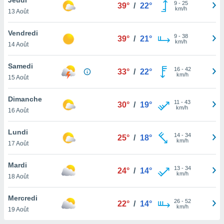
n «
9
-
25
39°
/
22°
km/h
13 Août
 et
r »,
cédez au
Vendredi
9
-
38
39°
/
21°
 et vous
km/h
14 Août
z
ation de
Samedi
16
-
42
33°
/
22°
km/h
15 Août
qu'ils
 nous ou
aires,
Dimanche
11
-
43
30°
/
19°
km/h
16 Août
nt de
t
Lundi
14
-
34
er le
25°
/
18°
km/h
17 Août
ement
te, ainsi
Mardi
13
-
34
24°
/
14°
km/h
per un
18 Août
écifique
us
Mercredi
26
-
52
de la
22°
/
14°
km/h
19 Août
 et du