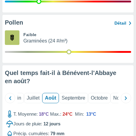
nées
lles sur
d'un
égitime,
Pollen
Détail
vous
vous
Faible
 Pour ce
Graminées (24 #/m³)
ous
etirer
ement
 opposer
Quel temps fait-il à Bénévent-l'Abbaye
ement
nées à
en
août
?
ment en
 sur «
res
» ou
Mai
Juin
Juillet
Août
Septembre
Octobre
Novembre
e
que de
kies
T. Moyenne:
18°C
Max.:
24°C
Mín:
13°C
ite web.
Jours de pluie:
12
jours
t nos
Précip. cumulées:
79 mm