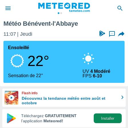
Météo Bénévent-l'Abbaye
e
ntialité
11:07
Jeudi
...
enu de
o.com
Ensoleillé
o.com) a
22°
aré par
onnels
UV
4 Modéré
arantir
Sensation de 22°
FPS
6-10
té des
ions
. Vous
Flash info
accéder
Découvrez la tendance météo entre août et
e en
octobre
 les
Téléchargez
GRATUITEMENT
s :
Installer
l’application
Meteored!
r les