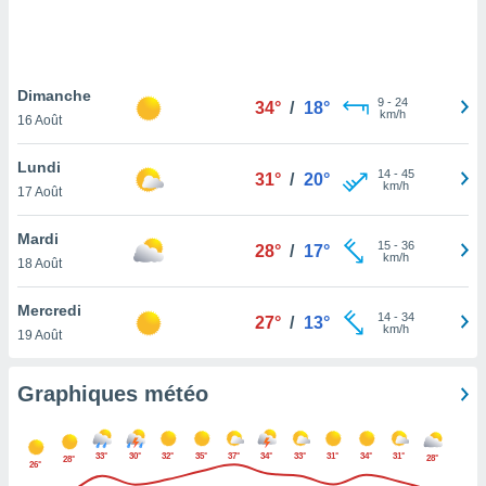
logies
e
s
Dimanche
tez pas
9
-
24
34°
/
18°
km/h
ation de
16 Août
, vous
z à
Lundi
14
-
45
31°
/
20°
à notre
km/h
17 Août
.com.
Mardi
 cas,
15
-
36
28°
/
17°
km/h
us
18 Août
ns que
s
Mercredi
14
-
34
27°
/
13°
km/h
19 Août
ires
urer la
on sur le
Graphiques météo
 seront
, et que
ies ne
33°
30°
32°
35°
37°
34°
33°
31°
34°
31°
28°
28°
26°
as