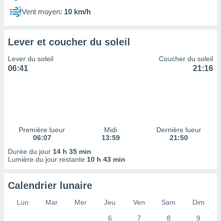
ires
ons le
Vent moyen:
10 km/h
ent des
es
 :
Lever et coucher du soleil
et/ou
Lever du soleil
Coucher du soleil
 à des
06:41
21:16
ions sur
eil,
des
limitées
nner la
, créer
Première lueur
Midi
Dernière lueur
ils pour
06:07
13:59
21:50
ité
Durée du jour
14 h 35 min
lisée,
Lumière du jour restante
10 h 43 min
des
our
nner des
Calendrier lunaire
és
lisées,
Lun
Mar
Mer
Jeu
Ven
Sam
Dim
s profils
6
7
8
9
enus