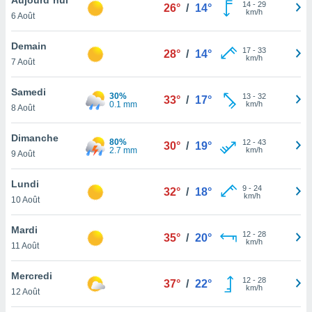
n «
14
-
29
26°
/
14°
km/h
6 Août
 et
r »,
cédez au
Demain
17
-
33
28°
/
14°
 et vous
km/h
7 Août
z
ation de
Samedi
30%
13
-
32
33°
/
17°
0.1 mm
km/h
8 Août
qu'ils
 nous ou
aires,
Dimanche
80%
12
-
43
30°
/
19°
2.7 mm
km/h
9 Août
nt de
t
Lundi
9
-
24
er le
32°
/
18°
km/h
10 Août
ement
te, ainsi
Mardi
12
-
28
35°
/
20°
km/h
per un
11 Août
écifique
us
Mercredi
12
-
28
de la
37°
/
22°
km/h
12 Août
 et du