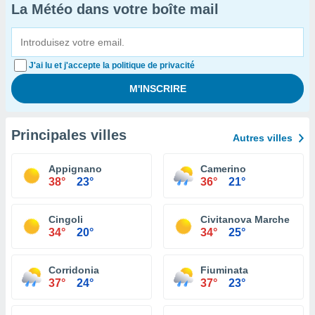
La Météo dans votre boîte mail
J'ai lu et j'accepte la politique de privacité
Principales villes
Autres villes
Appignano
Camerino
38°
23°
36°
21°
Cingoli
Civitanova Marche
34°
20°
34°
25°
Corridonia
Fiuminata
37°
24°
37°
23°