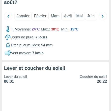
août
?
tre
ement,
Janvier
Février
Mars
Avril
Mai
Juin
Juillet
enaires
s des
T. Moyenne:
24°C
Max.:
30°C
Mín:
19°C
 des
nts
Jours de pluie:
7
jours
 ou des
gies
Précip. cumulées:
54 mm
es pour
 accéder
Vent moyen:
7 km/h
r des
lles
Lever et coucher du soleil
ue votre
r ce site
Lever du soleil
Coucher du soleil
06:01
20:22
 IP et
ifiants
es.
eurs
traiter