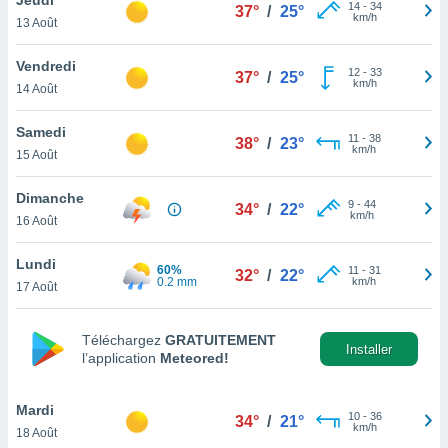
n «
14
-
34
37°
/
25°
km/h
13 Août
 et
r »,
cédez au
Vendredi
12
-
33
37°
/
25°
 et vous
km/h
14 Août
z
ation de
Samedi
11
-
38
38°
/
23°
km/h
15 Août
qu'ils
 nous ou
aires,
Dimanche
9
-
44
34°
/
22°
km/h
16 Août
nt de
t
Lundi
60%
11
-
31
er le
32°
/
22°
0.2 mm
km/h
17 Août
ement
te, ainsi
Téléchargez
GRATUITEMENT
per un
Installer
l’application
Meteored!
écifique
us
de la
Mardi
10
-
36
34°
/
21°
 et du
km/h
18 Août