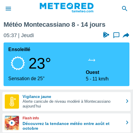
aine prochaine
Météo Montecassiano 8 - 14 jours
e
ntialité
05:37
Jeudi
...
enu de
o.com
Ensoleillé
o.com) a
23°
aré par
onnels
Ouest
arantir
Sensation de 25°
5
11 km/h
té des
ions
. Vous
Vigilance jaune
accéder
Alerte canicule de niveau modéré à Montecassiano
e en
aujourd’hui
 les
Flash info
s :
Découvrez la tendance météo entre août et
octobre
r les