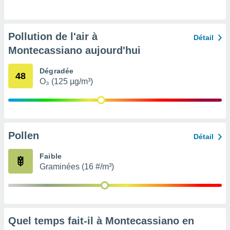
pour
 le
ement
afficher
Pollution de l'air à
Détail
licité ou
Montecassiano aujourd'hui
enu
lisé,
e vous
Dégradée
48
O₃ (125 µg/m³)
r de la
 non
lisée.
uvez
Pollen
Détail
ation des
Faible
et
Graminées (16 #/m³)
à notre
 par le
 cette
ion en
sur le
«
Quel temps fait-il à Montecassiano en
».