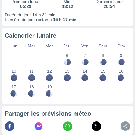
Première lueur
Midi
Dernière lueur
nées
05:29
13:12
20:54
lles sur
Durée du jour
14 h 21 min
d'un
Lumière du jour restante
15 h 17 min
égitime,
vous
vous
Calendrier lunaire
 Pour ce
ous
Lun
Mar
Mer
Jeu
Ven
Sam
Dim
etirer
6
7
8
9
ement
 opposer
10
11
12
13
14
15
16
ement
nées à
ment en
17
18
19
 sur «
res
» ou
e
que de
kies
Partager les prévisions météo
ite web.
t nos