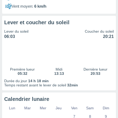
ires
ons le
Vent moyen:
6 km/h
ent des
es
 :
Lever et coucher du soleil
et/ou
Lever du soleil
Coucher du soleil
 à des
06:03
20:21
ions sur
eil,
des
limitées
nner la
, créer
Première lueur
Midi
Dernière lueur
ils pour
05:32
13:13
20:53
ité
Durée du jour
14 h 18 min
lisée,
Temps restant avant le lever de soleil
32min
des
our
nner des
Calendrier lunaire
és
lisées,
Lun
Mar
Mer
Jeu
Ven
Sam
Dim
s profils
7
8
9
enus