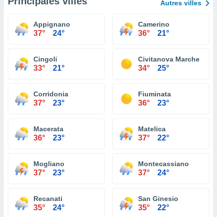
Principales villes
Autres villes
Appignano
Camerino
37°
24°
36°
21°
Cingoli
Civitanova Marche
33°
21°
34°
25°
Corridonia
Fiuminata
37°
23°
36°
23°
Macerata
Matelica
36°
23°
37°
22°
Mogliano
Montecassiano
37°
23°
37°
24°
Recanati
San Ginesio
35°
24°
35°
22°