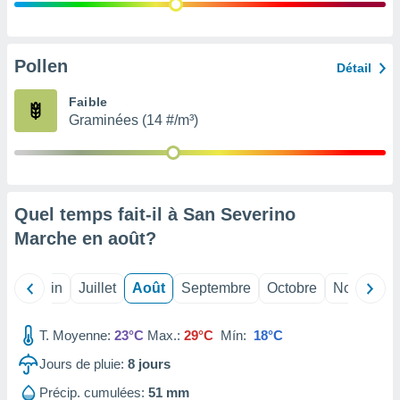
nées
lles sur
d'un
égitime,
Pollen
Détail
vous
vous
Faible
 Pour ce
Graminées (14 #/m³)
ous
etirer
ement
 opposer
Quel temps fait-il à San Severino
ement
nées à
Marche en
août
?
ment en
 sur «
res
» ou
Mai
Juin
Juillet
Août
Septembre
Octobre
Novembre
e
que de
kies
T. Moyenne:
23°C
Max.:
29°C
Mín:
18°C
ite web.
Jours de pluie:
8
jours
t nos
Précip. cumulées:
51 mm