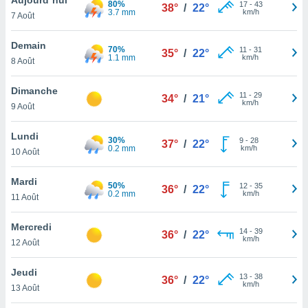
80%
n «
17
-
43
38°
/
22°
3.7 mm
km/h
7 Août
 et
r »,
cédez au
Demain
70%
11
-
31
35°
/
22°
 et vous
1.1 mm
km/h
8 Août
z
ation de
Dimanche
11
-
29
34°
/
21°
km/h
9 Août
qu'ils
 nous ou
aires,
Lundi
30%
9
-
28
37°
/
22°
0.2 mm
km/h
10 Août
nt de
t
Mardi
50%
12
-
35
er le
36°
/
22°
0.2 mm
km/h
11 Août
ement
te, ainsi
Mercredi
14
-
39
36°
/
22°
km/h
per un
12 Août
écifique
us
Jeudi
13
-
38
de la
36°
/
22°
km/h
13 Août
 et du