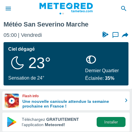
Météo San Severino Marche
e
ntialité
05:00
Vendredi
...
enu de
o.com
Ciel dégagé
o.com) a
23°
aré par
onnels
Dernier Quartier
arantir
Sensation de 24°
Éclairée:
35%
té des
ions
. Vous
Flash info
accéder
Une nouvelle canicule attendue la semaine
e en
prochaine en France !
 les
Téléchargez
GRATUITEMENT
s :
Installer
l’application
Meteored!
r les