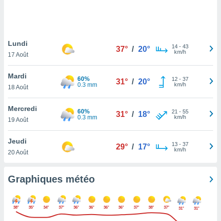
logies
e
s
Lundi
tez pas
14
-
43
37°
/
20°
km/h
ation de
17 Août
, vous
z à
Mardi
60%
12
-
37
31°
/
20°
à notre
0.3 mm
km/h
18 Août
.com.
Mercredi
 cas,
60%
21
-
55
31°
/
18°
0.3 mm
km/h
us
19 Août
ns que
s
Jeudi
13
-
37
29°
/
17°
km/h
20 Août
ires
urer la
on sur le
Graphiques météo
 seront
, et que
ies ne
38°
35°
34°
37°
36°
36°
36°
36°
37°
38°
37°
31°
31°
as