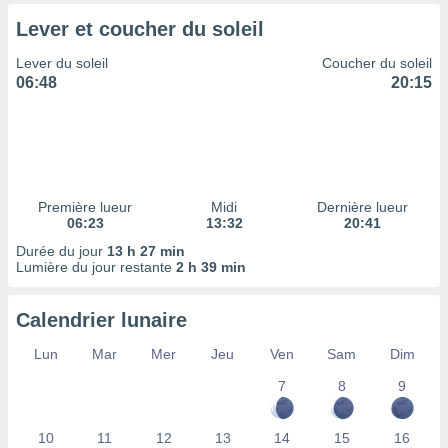
tre
Lever et coucher du soleil
ement,
Lever du soleil
Coucher du soleil
enaires
06:48
20:15
s des
 des
nts
 ou des
gies
es pour
Première lueur
Midi
Dernière lueur
 accéder
06:23
13:32
20:41
r des
Durée du jour
13 h 27 min
Lumière du jour restante
2 h 39 min
lles
ue votre
r ce site
Calendrier lunaire
 IP et
Lun
Mar
Mer
Jeu
Ven
Sam
Dim
ifiants
es.
7
8
9
eurs
10
11
12
13
14
15
16
traiter