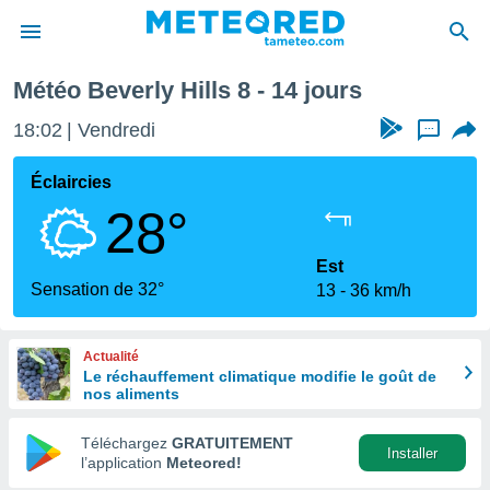
aine
Météo Beverly Hills 8 - 14 jours
e
ntialité
18:02
Vendredi
...
enu de
o.com
Éclaircies
o.com) a
28°
aré par
onnels
Est
arantir
Sensation de 32°
13
36 km/h
té des
ions
. Vous
Actualité
accéder
Le réchauffement climatique modifie le goût de
e en
nos aliments
 les
Téléchargez
GRATUITEMENT
s :
Installer
l’application
Meteored!
r les