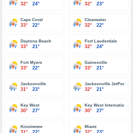
32°
24°
32°
23°
Cape Coral
Clearwater
33°
22°
32°
22°
Daytona Beach
Fort Lauderdale
33°
21°
32°
24°
Fort Myers
Gainesville
33°
22°
33°
21°
Jacksonville
Jacksonville JetPort at 
31°
23°
32°
21°
Key West
Key West International 
30°
27°
30°
27°
Kissimmee
Miami
31°
22°
32°
23°