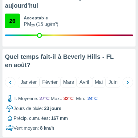
pour
aujourd'hui
 le
ement
Acceptable
afficher
26
PM₂₅ (15 µg/m³)
licité ou
enu
lisé,
e vous
r de la
Quel temps fait-il à Beverly Hills - FL
en
août
?
 non
lisée.
uvez
Janvier
Février
Mars
Avril
Mai
Juin
Juillet
ation des
et
T. Moyenne:
27°C
Max.:
32°C
Mín:
24°C
à notre
 par le
Jours de pluie:
23
jours
 cette
ion en
Précip. cumulées:
167 mm
sur le
Vent moyen:
8 km/h
«
».