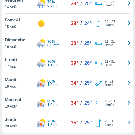
70%
n «
10
-
30
38°
/
25°
0.3 mm
km/h
14 Août
 et
r »,
cédez au
Samedi
12
-
27
38°
/
24°
 et vous
km/h
15 Août
z
ation de
Dimanche
70%
11
-
31
38°
/
25°
0.8 mm
km/h
16 Août
qu'ils
 nous ou
aires,
Lundi
70%
11
-
31
39°
/
26°
1.1 mm
km/h
17 Août
nt de
t
Mardi
80%
9
-
31
er le
34°
/
25°
1.9 mm
km/h
18 Août
ement
te, ainsi
Mercredi
80%
10
-
31
34°
/
25°
1.9 mm
km/h
per un
19 Août
écifique
us
Jeudi
70%
7
-
31
de la
35°
/
25°
1.8 mm
km/h
20 Août
 et du