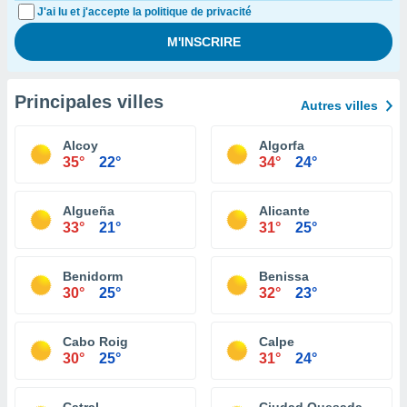
J'ai lu et j'accepte la politique de privacité
Principales villes
Autres villes
Alcoy
Algorfa
35°
22°
34°
24°
Algueña
Alicante
33°
21°
31°
25°
Benidorm
Benissa
30°
25°
32°
23°
Cabo Roig
Calpe
30°
25°
31°
24°