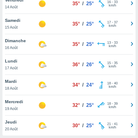
n «
16
-
33
35°
/
25°
km/h
14 Août
 et
r »,
cédez au
Samedi
17
-
37
35°
/
25°
 et vous
km/h
15 Août
z
ation de
Dimanche
13
-
33
35°
/
25°
km/h
16 Août
qu'ils
 nous ou
aires,
Lundi
15
-
35
36°
/
26°
km/h
17 Août
nt de
t
Mardi
18
-
40
er le
34°
/
24°
km/h
18 Août
ement
te, ainsi
Mercredi
18
-
39
32°
/
25°
km/h
per un
19 Août
écifique
us
Jeudi
21
-
41
de la
30°
/
25°
km/h
20 Août
 et du