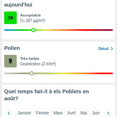
pour
aujourd'hui
 le
ement
Acceptable
afficher
39
O₃ (97 µg/m³)
licité ou
enu
lisé,
e vous
r de la
Pollen
Détail
 non
Très faible
lisée.
Graminées (2 #/m³)
uvez
ation des
et
à notre
 par le
Quel temps fait-il à els Poblets en
 cette
août
?
ion en
sur le
«
Janvier
Février
Mars
Avril
Mai
Juin
Juillet
».