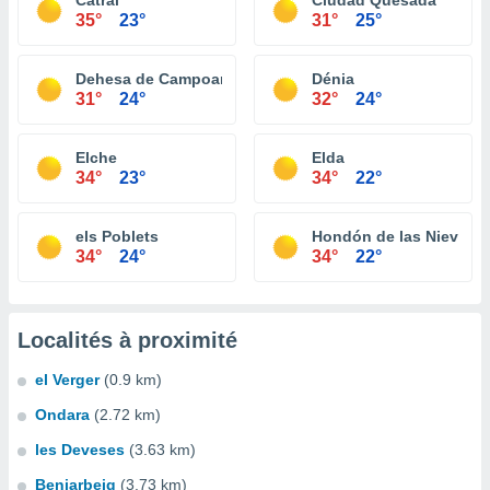
Catral
Ciudad Quesada
35°
23°
31°
25°
Dehesa de Campoamor
Dénia
31°
24°
32°
24°
Elche
Elda
34°
23°
34°
22°
els Poblets
Hondón de las Nieves
34°
24°
34°
22°
Localités à proximité
el Verger
(0.9 km)
Ondara
(2.72 km)
les Deveses
(3.63 km)
Beniarbeig
(3.73 km)