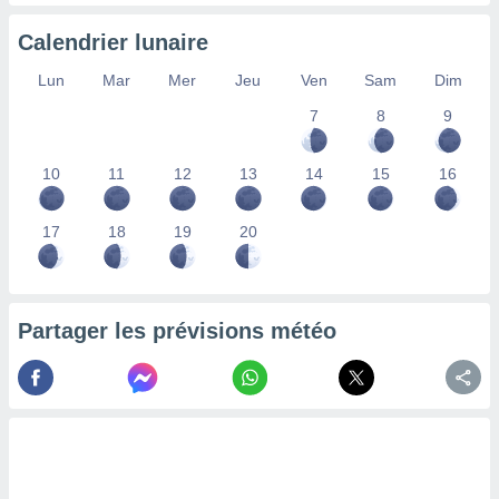
nées
lles sur
Calendrier lunaire
d'un
égitime,
Lun
Mar
Mer
Jeu
Ven
Sam
Dim
vous
7
8
9
vous
 Pour ce
ous
10
11
12
13
14
15
16
etirer
ement
17
18
19
20
 opposer
ement
nées à
ment en
Partager les prévisions météo
 sur «
res
» ou
e
que de
kies
ite web.
t nos