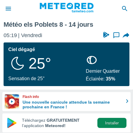
cante
els Poblets
Semaine prochaine
Météo els Poblets 8 - 14 jours
e
ntialité
05:19
Vendredi
...
enu de
o.com
Ciel dégagé
o.com) a
25°
aré par
onnels
Dernier Quartier
arantir
Sensation de 25°
Éclairée:
35%
té des
ions
. Vous
Flash info
accéder
Une nouvelle canicule attendue la semaine
e en
prochaine en France !
 les
Téléchargez
GRATUITEMENT
s :
Installer
l’application
Meteored!
r les