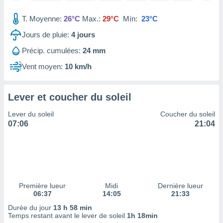
tre
T. Moyenne:
26°C
Max.:
29°C
Mín:
23°C
ement,
Jours de pluie:
4
jours
enaires
s des
Précip. cumulées:
24 mm
 des
Vent moyen:
10 km/h
nts
 ou des
gies
Lever et coucher du soleil
es pour
 accéder
Lever du soleil
Coucher du soleil
r des
07:06
21:04
lles
ue votre
r ce site
 IP et
ifiants
Première lueur
Midi
Dernière lueur
es.
06:37
14:05
21:33
Durée du jour
13 h 58 min
eurs
Temps restant avant le lever de soleil
1h 18min
traiter